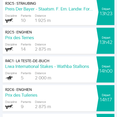
R3C5
STRAUBING
|
Preis Der Bayer - Staatsm. F. Ern. Landw. Forsten Und Tourism
Départ
13h23
Discipline
Partants
Distance
10
1 925 m
R2C5
ENGHIEN
|
Prix des Ternes
Départ
13h42
Discipline
Partants
Distance
14
2 875 m
R4C1
LA TESTE-DE-BUCH
|
Liwa International Stakes - Wathba Stallions
Départ
14h00
Discipline
Partants
Distance
5
2 000 m
R2C6
ENGHIEN
|
Prix des Tuileries
Départ
14h17
Discipline
Partants
Distance
9
2 875 m