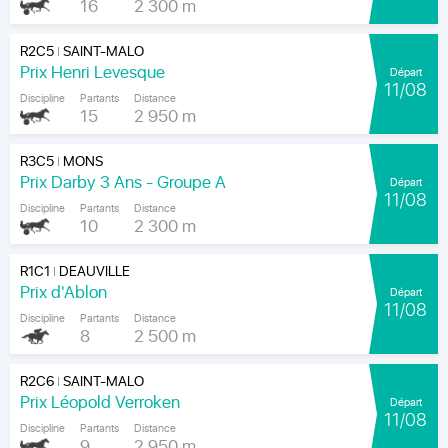
16
2 300 m
R2C5
SAINT-MALO
|
Prix Henri Levesque
Départ
11/08
Discipline
Partants
Distance
15
2 950 m
R3C5
MONS
|
Prix Darby 3 Ans - Groupe A
Départ
11/08
Discipline
Partants
Distance
10
2 300 m
R1C1
DEAUVILLE
|
Prix d'Ablon
Départ
11/08
Discipline
Partants
Distance
8
2 500 m
R2C6
SAINT-MALO
|
Prix Léopold Verroken
Départ
11/08
Discipline
Partants
Distance
9
2 950 m