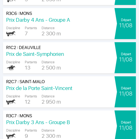
R3C6
MONS
|
Prix Darby 4 Ans - Groupe A
Départ
11/08
Discipline
Partants
Distance
7
2 300 m
R1C2
DEAUVILLE
|
Prix de Saint-Symphorien
Départ
11/08
Discipline
Partants
Distance
13
2 500 m
R2C7
SAINT-MALO
|
Prix de la Porte Saint-Vincent
Départ
11/08
Discipline
Partants
Distance
12
2 950 m
R3C7
MONS
|
Prix Darby 3 Ans - Groupe B
Départ
11/08
Discipline
Partants
Distance
9
2 300 m