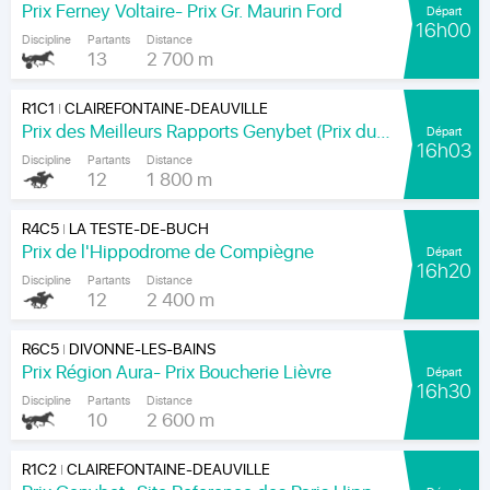
Prix Ferney Voltaire- Prix Gr. Maurin Ford
Départ
16h00
Discipline
Partants
Distance
13
2 700 m
R1C1
CLAIREFONTAINE-DEAUVILLE
|
Prix des Meilleurs Rapports Genybet (Prix du Haut-Bois)
Départ
16h03
Discipline
Partants
Distance
12
1 800 m
R4C5
LA TESTE-DE-BUCH
|
Prix de l'Hippodrome de Compiègne
Départ
16h20
Discipline
Partants
Distance
12
2 400 m
R6C5
DIVONNE-LES-BAINS
|
Prix Région Aura- Prix Boucherie Lièvre
Départ
16h30
Discipline
Partants
Distance
10
2 600 m
R1C2
CLAIREFONTAINE-DEAUVILLE
|