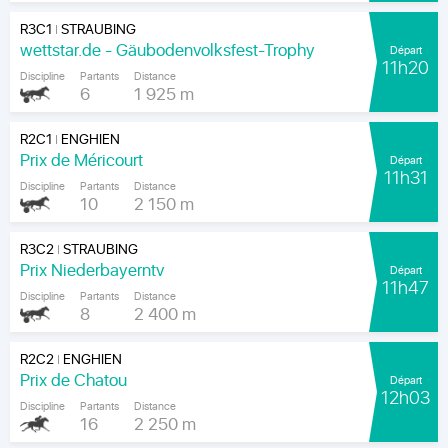
R3C1
STRAUBING
|
wettstar.de - Gäubodenvolksfest-Trophy
Départ
11h20
Discipline
Partants
Distance
6
1 925 m
R2C1
ENGHIEN
|
Prix de Méricourt
Départ
11h31
Discipline
Partants
Distance
10
2 150 m
R3C2
STRAUBING
|
Prix Niederbayerntv
Départ
11h47
Discipline
Partants
Distance
8
2 400 m
R2C2
ENGHIEN
|
Prix de Chatou
Départ
12h03
Discipline
Partants
Distance
16
2 250 m