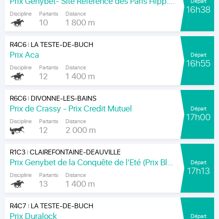
Prix Genybet- Site Reference des Paris Hipp.(px du Domaine du H. Bois)
Départ
16h38
Discipline
Partants
Distance
10
1 800 m
R4C6
LA TESTE-DE-BUCH
|
Prix Aca
Départ
16h55
Discipline
Partants
Distance
12
1 400 m
R6C6
DIVONNE-LES-BAINS
|
Prix de Crassy - Prix Credit Mutuel
Départ
17h00
Discipline
Partants
Distance
12
2 000 m
R1C3
CLAIREFONTAINE-DEAUVILLE
|
Prix Genybet de la Conquête de l'Eté (Prix Blangy-le-Château)
Départ
17h13
Discipline
Partants
Distance
13
1 400 m
R4C7
LA TESTE-DE-BUCH
|
Prix Duralock
Départ