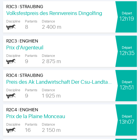
R3C3
STRAUBING
|
Volksfestpreis des Rennvereins Dingolfing
Départ
12h19
Discipline
Partants
Distance
8
2 400 m
R2C3
ENGHIEN
|
Prix d'Argenteuil
Départ
12h35
Discipline
Partants
Distance
9
2 875 m
R3C4
STRAUBING
|
Preis des Ak Landwirtschaft Der Csu-Landtagsfraktion
Départ
12h51
Discipline
Partants
Distance
9
1 925 m
R2C4
ENGHIEN
|
Prix de la Plaine Monceau
Départ
13h07
Discipline
Partants
Distance
16
2 150 m