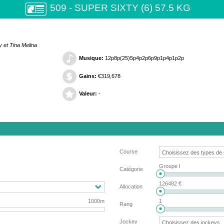
509 - SUPER SIXTY (6) 57.5 KG
 et Tina Melina
Musique:
12p8p(25)5p4p2p6p9p1p4p1p2p
Gains:
€319,678
Valeur:
-
Course
Groupe I
Catégorie
126482 €
Allocation
1000m
1
Rang
Jockey