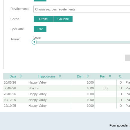
Revêtements
Corde
Droite
Gauche
Spécialité
Plat
Léger
Terrain
Date
Hippodrome
Dist.
Par.
C.
20/05/26
Happy Valley
1000
D
Pla
06/04/26
Sha Tin
1000
LD
D
Pla
28/01/26
Happy Valley
1000
D
Pla
10/12/25
Happy Valley
1000
D
Pla
22/10/25
Happy Valley
1000
D
Pla
Pour accéder à