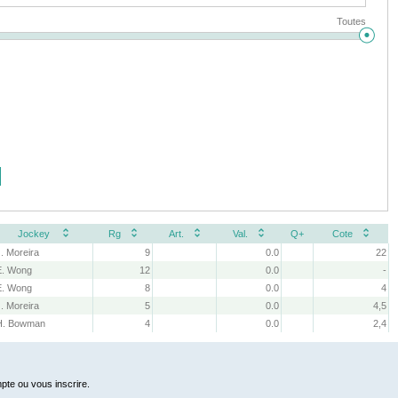
Toutes
Jockey
Rg
Art.
Val.
Q+
Cote
J. Moreira
9
0.0
22
E. Wong
12
0.0
-
E. Wong
8
0.0
4
J. Moreira
5
0.0
4,5
H. Bowman
4
0.0
2,4
pte ou vous inscrire.