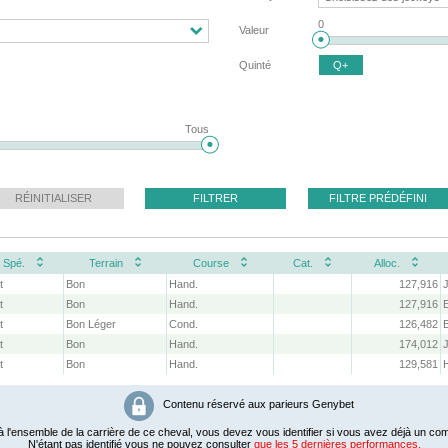
0
Valeur
Quinté
Q+
Tous
RÉINITIALISER
FILTRER
FILTRE PRÉDÉFINI
Spé.
Terrain
Course
Cat.
Alloc.
t
Bon
Hand.
127,916
t
Bon
Hand.
127,916
t
Bon Léger
Cond.
126,482
t
Bon
Hand.
174,012
t
Bon
Hand.
129,581
Contenu réservé aux parieurs Genybet
 l'ensemble de la carrière de ce cheval, vous devez vous identifier si vous avez déjà un com
N'étant pas identifié vous ne pouvez consulter
que les 5 dernières performances.