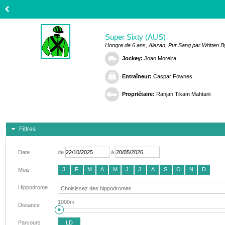
Super Sixty (AUS)
Hongre de 6 ans, Alezan, Pur Sang par Written By
Jockey:
Joao Moreira
Entraîneur:
Caspar Fownes
Propriétaire:
Ranjan Tikam Mahtani
Filtres
Date
de
à
J
F
M
A
M
J
J
A
S
O
N
D
Mois
Hippodrome
1000m
Distance
Parcours
LD