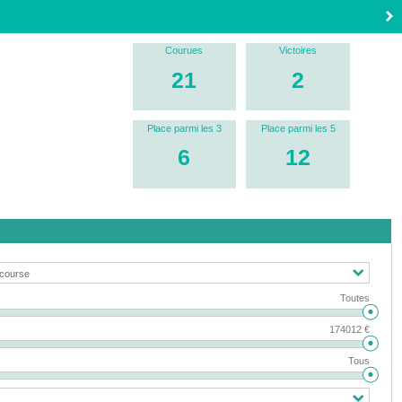
Courues
Victoires
21
2
Place parmi les 3
Place parmi les 5
6
12
Toutes
174012 €
Tous