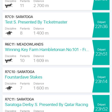
Discipline
Partants
Distance
11
2 700 m
R7C9
SARATOGA
|
Test S. Presented By Ticketmaster
Départ
22h36
Discipline
Partants
Distance
8
1 400 m
R6C11
MEADOWLANDS
|
Winning Key Farm Hambletonian No.101 - Final
Départ
22h51
Discipline
Partants
Distance
10
1 609 m
R7C10
SARATOGA
|
Fourstardave Stakes
Départ
23h14
Discipline
Partants
Distance
7
1 600 m
R7C11
SARATOGA
|
Saratoga Derby S. Presented By Qatar Racing
Départ
23h52
Discipline
Partants
Distance