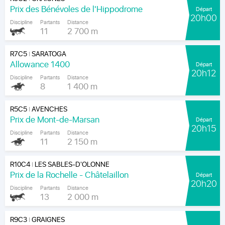
Prix des Bénévoles de l'Hippodrome
Départ
20h00
Discipline
Partants
Distance
11
2 700 m
R7C5
SARATOGA
|
Allowance 1400
Départ
20h12
Discipline
Partants
Distance
8
1 400 m
R5C5
AVENCHES
|
Prix de Mont-de-Marsan
Départ
20h15
Discipline
Partants
Distance
11
2 150 m
R10C4
LES SABLES-D'OLONNE
|
Prix de la Rochelle - Châtelaillon
Départ
20h20
Discipline
Partants
Distance
13
2 000 m
R9C3
GRAIGNES
|