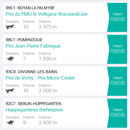
R9C1
ROYAN LA PALMYRE
|
Prix du PMU le Voltigeur #raceandcare
Départ
09/08
Discipline
Partants
Distance
10
2 475 m
R8C1
POMPADOUR
|
Prix Jean-Pierre Fabrègue
Départ
09/08
Discipline
Partants
Distance
7
1 200 m
R3C8
DIVONNE-LES-BAINS
|
Prix de Vichy - Prix Micro-Center
Départ
09/08
Discipline
Partants
Distance
16
2 000 m
R2C7
BERLIN-HOPPEGARTEN
|
Hoppegartener Steherpreis
Départ
09/08
Discipline
Partants
Distance
9
2 800 m