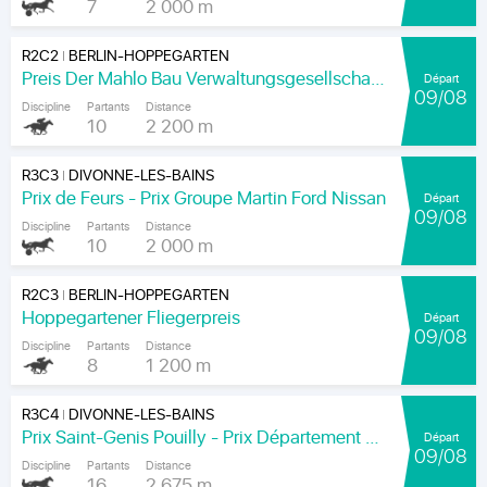
7
2 000 m
R2C2
BERLIN-HOPPEGARTEN
|
Preis Der Mahlo Bau Verwaltungsgesellschaft Mbh
Départ
09/08
Discipline
Partants
Distance
10
2 200 m
R3C3
DIVONNE-LES-BAINS
|
Prix de Feurs - Prix Groupe Martin Ford Nissan
Départ
09/08
Discipline
Partants
Distance
10
2 000 m
R2C3
BERLIN-HOPPEGARTEN
|
Hoppegartener Fliegerpreis
Départ
09/08
Discipline
Partants
Distance
8
1 200 m
R3C4
DIVONNE-LES-BAINS
|
Prix Saint-Genis Pouilly - Prix Département Ain
Départ
09/08
Discipline
Partants
Distance
16
2 675 m