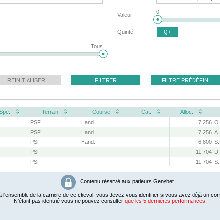
0
Valeur
Quinté
Q+
Tous
RÉINITIALISER
FILTRER
FILTRE PRÉDÉFINI
Spé.
Terrain
Course
Cat.
Alloc.
PSF
Hand.
7,256
O.
PSF
Hand.
7,256
A.
PSF
Hand.
6,800
S.
PSF
11,704
D.
PSF
11,704
S.
Contenu réservé aux parieurs Genybet
 l'ensemble de la carrière de ce cheval, vous devez vous identifier si vous avez déjà un com
N'étant pas identifié vous ne pouvez consulter
que les 5 dernières performances.