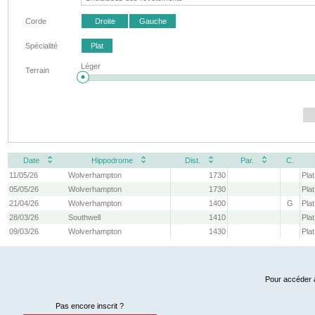
Corde
Droite
Gauche
Spécialité
Plat
Léger
Terrain
Date
Hippodrome
Dist.
Par.
C.
11/05/26
Wolverhampton
1730
Plat
05/05/26
Wolverhampton
1730
Plat
21/04/26
Wolverhampton
1400
G
Plat
28/03/26
Southwell
1410
Plat
09/03/26
Wolverhampton
1430
Plat
Pour accéder à
Pas encore inscrit ?