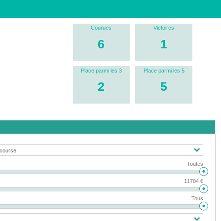
Courues
Victoires
6
1
Place parmi les 3
Place parmi les 5
2
5
Toutes
11704 €
Tous