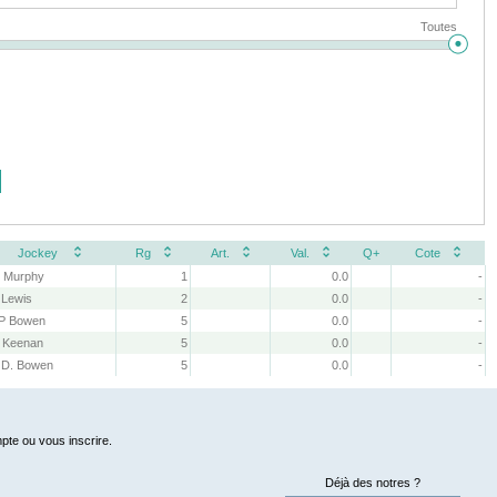
Toutes
Jockey
Rg
Art.
Val.
Q+
Cote
 Murphy
1
0.0
-
 Lewis
2
0.0
-
P Bowen
5
0.0
-
 Keenan
5
0.0
-
 D. Bowen
5
0.0
-
pte ou vous inscrire.
Déjà des notres ?