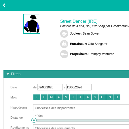
Street Dancer (IRE)
Femelle de 4 ans, Bai, Pur Sang par Cracksman et
Jockey:
Sean Bowen
Entraîneur:
Ollie Sangster
Propriétaire:
Pompey Ventures
Filtres
Date
de
à
J
F
M
A
M
J
J
A
S
O
N
D
Mois
Hippodrome
1400m
Distance
Revêtements