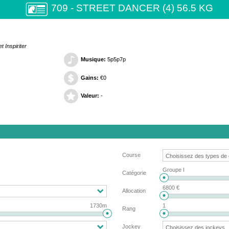
709 - STREET DANCER (4) 56.5 KG
 Inspiriter
Musique:
5p5p7p
Gains:
€0
Valeur:
-
Course
Groupe I
Catégorie
6800 €
Allocation
1730m
1
Rang
Jockey