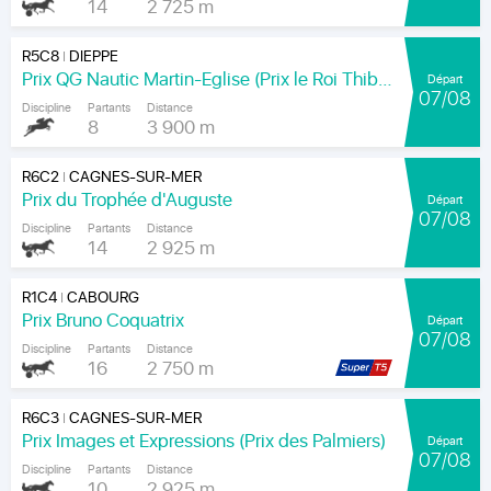
14
2 725 m
R5C8
DIEPPE
|
Prix QG Nautic Martin-Eglise (Prix le Roi Thibault)
Départ
07/08
Discipline
Partants
Distance
8
3 900 m
R6C2
CAGNES-SUR-MER
|
Prix du Trophée d'Auguste
Départ
07/08
Discipline
Partants
Distance
14
2 925 m
R1C4
CABOURG
|
Prix Bruno Coquatrix
Départ
07/08
Discipline
Partants
Distance
16
2 750 m
R6C3
CAGNES-SUR-MER
|
Prix Images et Expressions (Prix des Palmiers)
Départ
07/08
Discipline
Partants
Distance
10
2 925 m