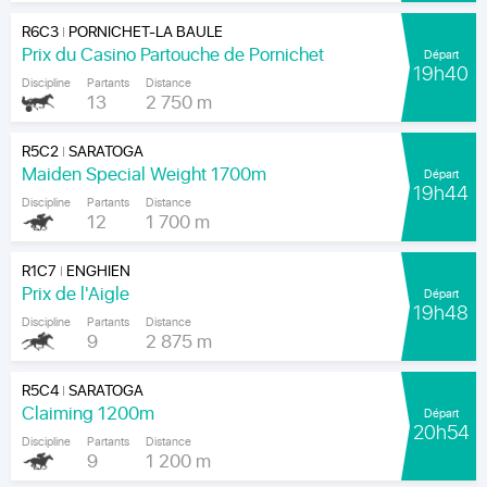
R6C3
PORNICHET-LA BAULE
|
Prix du Casino Partouche de Pornichet
Départ
19h40
Discipline
Partants
Distance
13
2 750 m
R5C2
SARATOGA
|
Maiden Special Weight 1700m
Départ
19h44
Discipline
Partants
Distance
12
1 700 m
R1C7
ENGHIEN
|
Prix de l'Aigle
Départ
19h48
Discipline
Partants
Distance
9
2 875 m
R5C4
SARATOGA
|
Claiming 1200m
Départ
20h54
Discipline
Partants
Distance
9
1 200 m