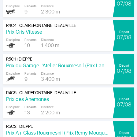
07/08
Discipline
Partants
Distance
9
2 300 m
R4C4
CLAIREFONTAINE-DEAUVILLE
|
Prix Gris Vitesse
Départ
07/08
Discipline
Partants
Distance
10
1 400 m
R5C1
DIEPPE
|
Prix du Garage l'Atelier Rouxmesnil (Prix Lands End)
Départ
07/08
Discipline
Partants
Distance
9
3 400 m
R4C5
CLAIREFONTAINE-DEAUVILLE
|
Prix des Anemones
Départ
07/08
Discipline
Partants
Distance
13
2 200 m
R5C2
DIEPPE
|
Prix A+ Glass Rouxmesnil (Prix Remy Mouquet)
Départ