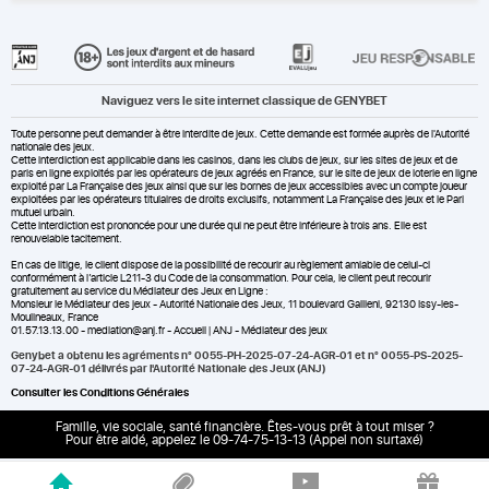
Naviguez vers le site internet classique de GENYBET
Toute personne peut demander à être interdite de jeux. Cette demande est formée auprès de l'Autorité
nationale des jeux.
Cette interdiction est applicable dans les casinos, dans les clubs de jeux, sur les sites de jeux et de
paris en ligne exploités par les opérateurs de jeux agréés en France, sur le site de jeux de loterie en ligne
exploité par La Française des jeux ainsi que sur les bornes de jeux accessibles avec un compte joueur
exploitées par les opérateurs titulaires de droits exclusifs, notamment La Française des jeux et le Pari
mutuel urbain.
Cette interdiction est prononcée pour une durée qui ne peut être inférieure à trois ans. Elle est
renouvelable tacitement.
En cas de litige, le client dispose de la possibilité de recourir au règlement amiable de celui-ci
conformément à l’article L211-3 du Code de la consommation. Pour cela, le client peut recourir
gratuitement au service du Médiateur des Jeux en Ligne :
Monsieur le Médiateur des jeux - Autorité Nationale des Jeux, 11 boulevard Gallieni, 92130 Issy-les-
Moulineaux, France
01.57.13.13.00 - mediation@anj.fr -
Accueil | ANJ - Médiateur des jeux
Genybet a obtenu les agréments n° 0055-PH-2025-07-24-AGR-01 et n° 0055-PS-2025-
07-24-AGR-01 délivrés par l'Autorité Nationale des Jeux (ANJ)
Consulter les Conditions Générales
Famille, vie sociale, santé financière. Êtes-vous prêt à tout miser ?
Pour être aidé, appelez le 09-74-75-13-13 (Appel non surtaxé)