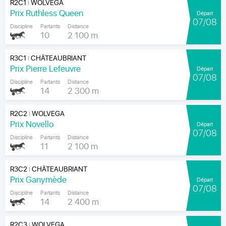
R2C1
WOLVEGA
|
Prix Ruthless Queen
Départ
07/08
Discipline
Partants
Distance
10
2 100 m
R3C1
CHÂTEAUBRIANT
|
Prix Pierre Lefeuvre
Départ
07/08
Discipline
Partants
Distance
14
2 300 m
R2C2
WOLVEGA
|
Prix Novello
Départ
07/08
Discipline
Partants
Distance
11
2 100 m
R3C2
CHÂTEAUBRIANT
|
Prix Ganymède
Départ
07/08
Discipline
Partants
Distance
14
2 400 m
R2C3
WOLVEGA
|