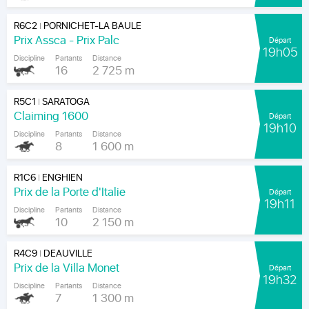
R6C2
PORNICHET-LA BAULE
|
Prix Assca - Prix Palc
Départ
19h05
Discipline
Partants
Distance
16
2 725 m
R5C1
SARATOGA
|
Claiming 1600
Départ
19h10
Discipline
Partants
Distance
8
1 600 m
R1C6
ENGHIEN
|
Prix de la Porte d'Italie
Départ
19h11
Discipline
Partants
Distance
10
2 150 m
R4C9
DEAUVILLE
|
Prix de la Villa Monet
Départ
19h32
Discipline
Partants
Distance
7
1 300 m