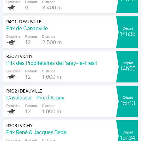
Discipline
Partants
Distance
9
3 400 m
R4C1
DEAUVILLE
|
Prix de Canapville
Départ
14h38
Discipline
Partants
Distance
12
2 500 m
R3C7
VICHY
|
Prix des Propriétaires de Paray-le-Fresil
Départ
14h55
Discipline
Partants
Distance
12
1 600 m
R4C2
DEAUVILLE
|
Cavalassur - Prix d'Isigny
Départ
15h13
Discipline
Partants
Distance
12
1 900 m
R3C8
VICHY
|
Prix René & Jacques Bedel
Départ
15h34
Discipline
Partants
Distance