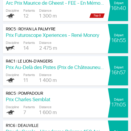
Arc Prix Maurice de Gheest - FEE - En Mémoire de Louis Romanet
Départ
16h40
Discipline
Partants
Distance
12
1 300 m
R9C5
ROYAN LA PALMYRE
|
Prix Futuroscope Xperiences - René Monory
Départ
16h55
Discipline
Partants
Distance
14
2 475 m
R4C1
LE LION-D'ANGERS
|
Prix Au-Delà des Pistes (Prix de Châteauneuf-sur-Sarthe)
Départ
16h57
Discipline
Partants
Distance
11
1 400 m
R8C5
POMPADOUR
|
Prix Charles Semblat
Départ
17h05
Discipline
Partants
Distance
7
1 600 m
R1C6
DEAUVILLE
|