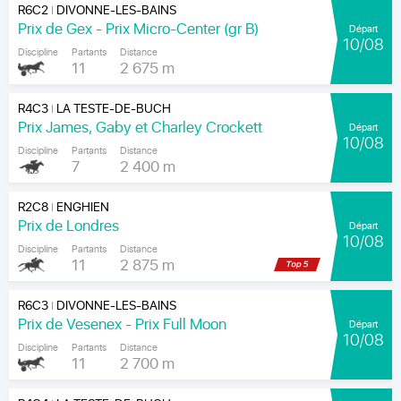
R6C2
DIVONNE-LES-BAINS
|
Prix de Gex - Prix Micro-Center (gr B)
Départ
10/08
Discipline
Partants
Distance
11
2 675 m
R4C3
LA TESTE-DE-BUCH
|
Prix James, Gaby et Charley Crockett
Départ
10/08
Discipline
Partants
Distance
7
2 400 m
R2C8
ENGHIEN
|
Prix de Londres
Départ
10/08
Discipline
Partants
Distance
11
2 875 m
R6C3
DIVONNE-LES-BAINS
|
Prix de Vesenex - Prix Full Moon
Départ
10/08
Discipline
Partants
Distance
11
2 700 m