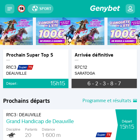
SPORT
Prochain Super Top 5
Arrivée définitive
R1C3
R7C12
DEAUVILLE
SARATOGA
15h15
6 - 2 - 3 - 8 - 7
Départ :
Prochains départs
Programme et résultats
R1C3
DEAUVILLE
|
Grand Handicap de Deauville
Départ
15h15
Discipline
Partants
Distance
20
1 600 m