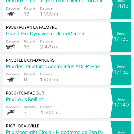
Prix du Cercle - Hipodromo Palermo 150 Aniversario
Départ
17h15
Discipline
Partants
Distance
13
1 000 m
R9C6
ROYAN LA PALMYRE
|
Grand Prix Dynavena - Jean Mercier
Départ
17h30
Discipline
Partants
Distance
16
2 475 m
R4C2
LE LION-D'ANGERS
|
Prix des Structures Accreditées ADDP (Prix Léon Carabin)
Départ
17h32
Discipline
Partants
Distance
6
1 400 m
R8C6
POMPADOUR
|
Prix Louis Reillier
Départ
17h40
Discipline
Partants
Distance
7
4 500 m
R1C7
DEAUVILLE
|
Prix Moonlight Cloud - Hipodromo de San Isidro
Départ