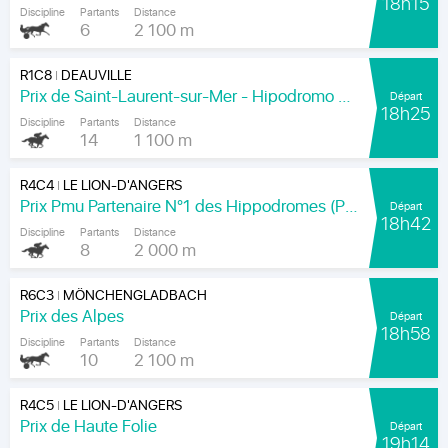
18h15
Discipline
Partants
Distance
6
2 100 m
R1C8
DEAUVILLE
|
Prix de Saint-Laurent-sur-Mer - Hipodromo de Maronas
Départ
18h25
Discipline
Partants
Distance
14
1 100 m
R4C4
LE LION-D'ANGERS
|
Prix Pmu Partenaire N°1 des Hippodromes (Prix du Moulin de Varennes)
Départ
18h42
Discipline
Partants
Distance
8
2 000 m
R6C3
MÖNCHENGLADBACH
|
Prix des Alpes
Départ
18h58
Discipline
Partants
Distance
10
2 100 m
R4C5
LE LION-D'ANGERS
|
Prix de Haute Folie
Départ
19h14