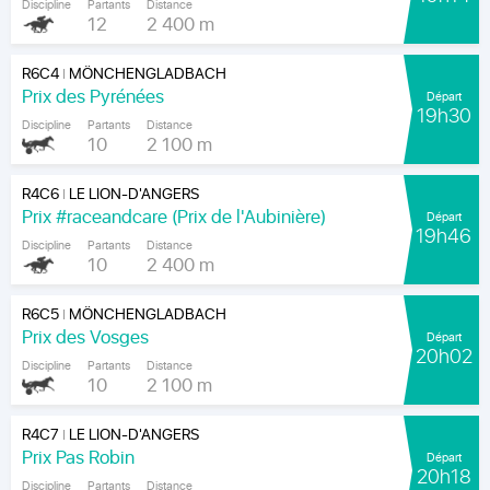
Discipline
Partants
Distance
12
2 400 m
R6C4
MÖNCHENGLADBACH
|
Prix des Pyrénées
Départ
19h30
Discipline
Partants
Distance
10
2 100 m
R4C6
LE LION-D'ANGERS
|
Prix #raceandcare (Prix de l'Aubinière)
Départ
19h46
Discipline
Partants
Distance
10
2 400 m
R6C5
MÖNCHENGLADBACH
|
Prix des Vosges
Départ
20h02
Discipline
Partants
Distance
10
2 100 m
R4C7
LE LION-D'ANGERS
|
Prix Pas Robin
Départ
20h18
Discipline
Partants
Distance