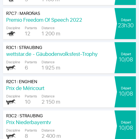
R7C7
MAROÑAS
|
Premio Freedom Of Speech 2022
Départ
23h30
Discipline
Partants
Distance
12
1 200 m
R3C1
STRAUBING
|
wettstar.de - Gäubodenvolksfest-Trophy
Départ
10/08
Discipline
Partants
Distance
6
1 925 m
R2C1
ENGHIEN
|
Prix de Méricourt
Départ
10/08
Discipline
Partants
Distance
10
2 150 m
R3C2
STRAUBING
|
Prix Niederbayerntv
Départ
10/08
Discipline
Partants
Distance
8
2 400 m