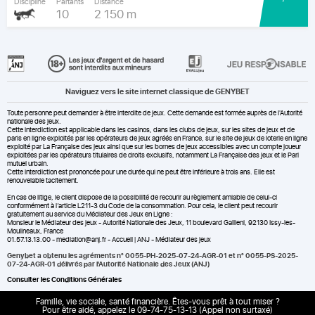
Discipline
Partants
Distance
10
2 150 m
Naviguez vers le site internet classique de GENYBET
Toute personne peut demander à être interdite de jeux. Cette demande est formée auprès de l'Autorité
nationale des jeux.
Cette interdiction est applicable dans les casinos, dans les clubs de jeux, sur les sites de jeux et de
paris en ligne exploités par les opérateurs de jeux agréés en France, sur le site de jeux de loterie en ligne
exploité par La Française des jeux ainsi que sur les bornes de jeux accessibles avec un compte joueur
exploitées par les opérateurs titulaires de droits exclusifs, notamment La Française des jeux et le Pari
mutuel urbain.
Cette interdiction est prononcée pour une durée qui ne peut être inférieure à trois ans. Elle est
renouvelable tacitement.
En cas de litige, le client dispose de la possibilité de recourir au règlement amiable de celui-ci
conformément à l’article L211-3 du Code de la consommation. Pour cela, le client peut recourir
gratuitement au service du Médiateur des Jeux en Ligne :
Monsieur le Médiateur des jeux - Autorité Nationale des Jeux, 11 boulevard Gallieni, 92130 Issy-les-
Moulineaux, France
01.57.13.13.00 - mediation@anj.fr -
Accueil | ANJ - Médiateur des jeux
Genybet a obtenu les agréments n° 0055-PH-2025-07-24-AGR-01 et n° 0055-PS-2025-
07-24-AGR-01 délivrés par l'Autorité Nationale des Jeux (ANJ)
Consulter les Conditions Générales
Famille, vie sociale, santé financière. Êtes-vous prêt à tout miser ?
Pour être aidé, appelez le 09-74-75-13-13 (Appel non surtaxé)