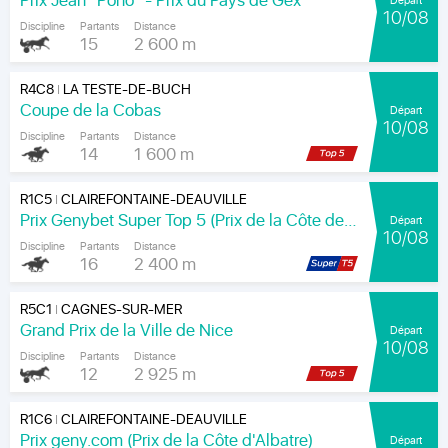
Prix Jean "Pono" - Prix du Pays de Gex
Départ
10/08
Discipline
Partants
Distance
15
2 600 m
R4C8
LA TESTE-DE-BUCH
|
Coupe de la Cobas
Départ
10/08
Discipline
Partants
Distance
14
1 600 m
R1C5
CLAIREFONTAINE-DEAUVILLE
|
Prix Genybet Super Top 5 (Prix de la Côte de Nacre)
Départ
10/08
Discipline
Partants
Distance
16
2 400 m
R5C1
CAGNES-SUR-MER
|
Grand Prix de la Ville de Nice
Départ
10/08
Discipline
Partants
Distance
12
2 925 m
R1C6
CLAIREFONTAINE-DEAUVILLE
|
Prix geny.com (Prix de la Côte d'Albatre)
Départ