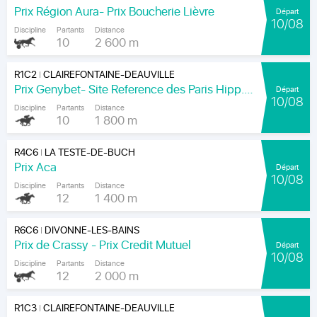
Prix Région Aura- Prix Boucherie Lièvre
Départ
10/08
Discipline
Partants
Distance
10
2 600 m
R1C2
CLAIREFONTAINE-DEAUVILLE
|
Prix Genybet- Site Reference des Paris Hipp.(px du Domaine du H. Bois)
Départ
10/08
Discipline
Partants
Distance
10
1 800 m
R4C6
LA TESTE-DE-BUCH
|
Prix Aca
Départ
10/08
Discipline
Partants
Distance
12
1 400 m
R6C6
DIVONNE-LES-BAINS
|
Prix de Crassy - Prix Credit Mutuel
Départ
10/08
Discipline
Partants
Distance
12
2 000 m
R1C3
CLAIREFONTAINE-DEAUVILLE
|