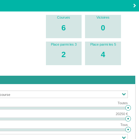
Courues
Victoires
6
0
Place parmi les 3
Place parmi les 5
2
4
Toutes
20250 €
Tous