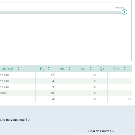
Toutes
Jockey
Rg
Art.
Val.
Q+
Cote
N. Ramirez Munoz
12
0.0
-
N. Ramirez Munoz
4
0.0
-
N. Ramirez Munoz
3
0.0
-
V. M. Miranda Gallegos
10
0.0
-
s
4
0.0
11
pte ou vous inscrire.
Déjà des notres ?