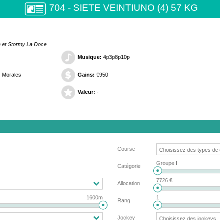
704 - SIETE VEINTIUNO (4) 57 KG
h et Stormy La Doce
Musique:
4p3p8p10p
z Morales
Gains:
€950
Valeur:
-
Course
Groupe I
Catégorie
7726 €
Allocation
1600m
1
Rang
Jockey