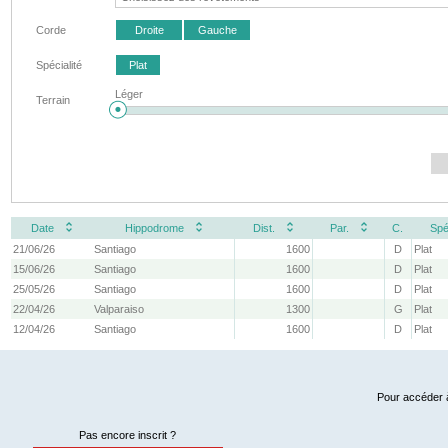
Corde
Droite
Gauche
Spécialité
Plat
Léger
Terrain
Date
Hippodrome
Dist.
Par.
C.
Spé
21/06/26
Santiago
1600
D
Plat
15/06/26
Santiago
1600
D
Plat
25/05/26
Santiago
1600
D
Plat
22/04/26
Valparaiso
1300
G
Plat
12/04/26
Santiago
1600
D
Plat
Pour accéder à
Pas encore inscrit ?