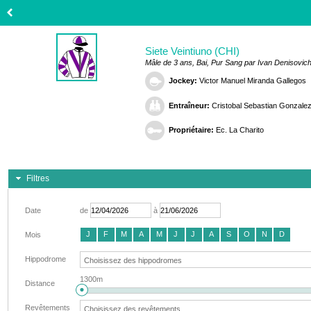
Siete Veintiuno (CHI)
Mâle de 3 ans, Bai, Pur Sang par Ivan Denisovic
Jockey:
Victor Manuel Miranda Gallegos
Entraîneur:
Cristobal Sebastian Gonzale
Propriétaire:
Ec. La Charito
Filtres
Date
de
à
J
F
M
A
M
J
J
A
S
O
N
D
Mois
Hippodrome
1300m
Distance
Revêtements