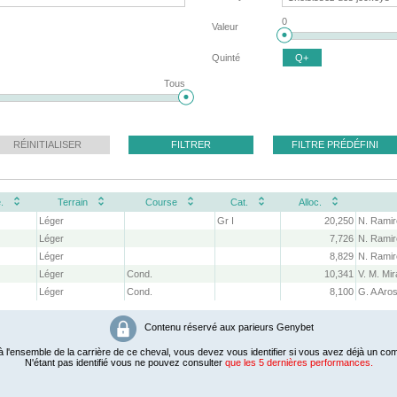
0
Valeur
Quinté
Q+
Tous
RÉINITIALISER
FILTRER
FILTRE PRÉDÉFINI
.
Terrain
Course
Cat.
Alloc.
Léger
Gr I
20,250
Léger
7,726
Léger
8,829
Léger
Cond.
10,341
Léger
Cond.
8,100
G. A Aro
Contenu réservé aux parieurs Genybet
 l'ensemble de la carrière de ce cheval, vous devez vous identifier si vous avez déjà un com
N'étant pas identifié vous ne pouvez consulter
que les 5 dernières performances.