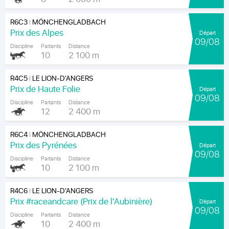
R6C3
MÖNCHENGLADBACH
|
Prix des Alpes
Départ
09/08
Discipline
Partants
Distance
10
2 100 m
R4C5
LE LION-D'ANGERS
|
Prix de Haute Folie
Départ
09/08
Discipline
Partants
Distance
12
2 400 m
R6C4
MÖNCHENGLADBACH
|
Prix des Pyrénées
Départ
09/08
Discipline
Partants
Distance
10
2 100 m
R4C6
LE LION-D'ANGERS
|
Prix #raceandcare (Prix de l'Aubinière)
Départ
09/08
Discipline
Partants
Distance
10
2 400 m