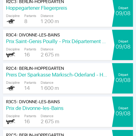
R2C3
BERLIN-HOPPEGARTEN
|
Hoppegartener Fliegerpreis
Départ
09/08
Discipline
Partants
Distance
8
1 200 m
R3C4
DIVONNE-LES-BAINS
|
Prix Saint-Genis Pouilly - Prix Département Ain
Départ
09/08
Discipline
Partants
Distance
16
2 675 m
R2C4
BERLIN-HOPPEGARTEN
|
Preis Der Sparkasse Märkisch-Oderland - Hkjc World Pool Trophy
Départ
09/08
Discipline
Partants
Distance
14
1 600 m
R3C5
DIVONNE-LES-BAINS
|
Prix de Divonne-les-Bains
Départ
09/08
Discipline
Partants
Distance
16
2 675 m
R2C5
BERLIN-HOPPEGARTEN
|