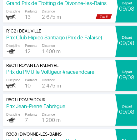
Grand Prix de Trotting de Divonne-les-Bains
Départ
09/08
Discipline
Partants
Distance
13
2 675 m
R1C2
DEAUVILLE
|
Prix Club Hipico Santiago (Prix de Falaise)
Départ
09/08
Discipline
Partants
Distance
12
1 400 m
R9C1
ROYAN LA PALMYRE
|
Prix du PMU le Voltigeur #raceandcare
Départ
09/08
Discipline
Partants
Distance
10
2 475 m
R8C1
POMPADOUR
|
Prix Jean-Pierre Fabrègue
Départ
09/08
Discipline
Partants
Distance
7
1 200 m
R3C8
DIVONNE-LES-BAINS
|