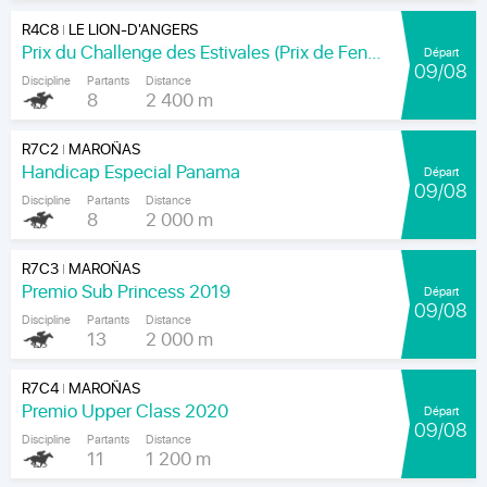
R4C8
LE LION-D'ANGERS
|
Prix du Challenge des Estivales (Prix de Feneu)
Départ
09/08
Discipline
Partants
Distance
8
2 400 m
R7C2
MAROÑAS
|
Handicap Especial Panama
Départ
09/08
Discipline
Partants
Distance
8
2 000 m
R7C3
MAROÑAS
|
Premio Sub Princess 2019
Départ
09/08
Discipline
Partants
Distance
13
2 000 m
R7C4
MAROÑAS
|
Premio Upper Class 2020
Départ
09/08
Discipline
Partants
Distance
11
1 200 m