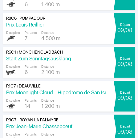
6
1 400 m
R8C6
POMPADOUR
|
Prix Louis Reillier
Départ
09/08
Discipline
Partants
Distance
7
4 500 m
R6C1
MÖNCHENGLADBACH
|
Start Zum Sonntagsausklang
Départ
09/08
Discipline
Partants
Distance
6
2 100 m
R1C7
DEAUVILLE
|
Prix Moonlight Cloud - Hipodromo de San Isidro
Départ
09/08
Discipline
Partants
Distance
14
1 200 m
R9C7
ROYAN LA PALMYRE
|
Prix Jean-Marie Chasseboeuf
Départ
09/08
Discipline
Partants
Distance