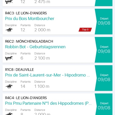
12
2 475 m
R4C3
LE LION-D'ANGERS
|
Prix du Bois Montbourcher
Départ
09/08
Discipline
Partants
Distance
12
2 000 m
R6C2
MÖNCHENGLADBACH
|
Robbin Bot - Geburtstagsrennen
Départ
09/08
Discipline
Partants
Distance
6
2 100 m
R1C8
DEAUVILLE
|
Prix de Saint-Laurent-sur-Mer - Hipodromo de Maronas
Départ
09/08
Discipline
Partants
Distance
14
1 100 m
R4C4
LE LION-D'ANGERS
|
Prix Pmu Partenaire N°1 des Hippodromes (Prix du Moulin de Varennes)
Départ
09/08
Discipline
Partants
Distance
8
2 000 m