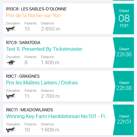
R10C8
LES SABLES-D'OLONNE
|
Départ
Prix de la Roche-sur-Yon
08
Discipline
Partants
Distance
min
15
2 650 m
R7C9
SARATOGA
|
Test S. Presented By Ticketmaster
Départ
22h36
Discipline
Partants
Distance
8
1 400 m
R9C7
GRAIGNES
|
Prix les Maîtres Laitiers / Disfrais
Départ
22h38
Discipline
Partants
Distance
11
2 700 m
R6C11
MEADOWLANDS
|
Winning Key Farm Hambletonian No.101 - Final
Départ
22h51
Discipline
Partants
Distance
10
1 609 m