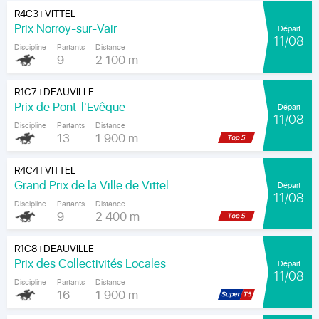
R4C3
VITTEL
|
Prix Norroy-sur-Vair
Départ
11/08
Discipline
Partants
Distance
9
2 100 m
R1C7
DEAUVILLE
|
Prix de Pont-l'Evêque
Départ
11/08
Discipline
Partants
Distance
13
1 900 m
R4C4
VITTEL
|
Grand Prix de la Ville de Vittel
Départ
11/08
Discipline
Partants
Distance
9
2 400 m
R1C8
DEAUVILLE
|
Prix des Collectivités Locales
Départ
11/08
Discipline
Partants
Distance
16
1 900 m