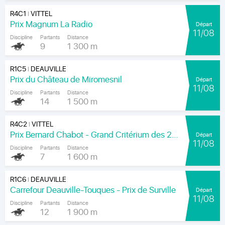
R4C1
VITTEL
|
Prix Magnum La Radio
Départ
11/08
Discipline
Partants
Distance
9
1 300 m
R1C5
DEAUVILLE
|
Prix du Château de Miromesnil
Départ
11/08
Discipline
Partants
Distance
14
1 500 m
R4C2
VITTEL
|
Prix Bernard Chabot - Grand Critérium des 2 Ans de Vittel
Départ
11/08
Discipline
Partants
Distance
7
1 600 m
R1C6
DEAUVILLE
|
Carrefour Deauville-Touques - Prix de Surville
Départ
11/08
Discipline
Partants
Distance
12
1 900 m