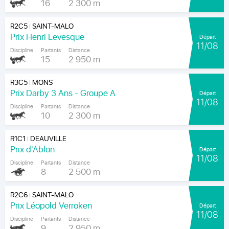
16
2 300 m
R2C5
SAINT-MALO
|
Prix Henri Levesque
Départ
11/08
Discipline
Partants
Distance
15
2 950 m
R3C5
MONS
|
Prix Darby 3 Ans - Groupe A
Départ
11/08
Discipline
Partants
Distance
10
2 300 m
R1C1
DEAUVILLE
|
Prix d'Ablon
Départ
11/08
Discipline
Partants
Distance
8
2 500 m
R2C6
SAINT-MALO
|
Prix Léopold Verroken
Départ
11/08
Discipline
Partants
Distance
9
2 950 m