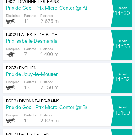
R6C1
DIVONNE-LES-BAINS
|
Prix de Gex - Prix Micro-Center (gr A)
Départ
14h30
Discipline
Partants
Distance
11
2 675 m
R4C2
LA TESTE-DE-BUCH
|
Prix Isabelle Desmarais
Départ
14h35
Discipline
Partants
Distance
7
1 400 m
R2C7
ENGHIEN
|
Prix de Jouy-le-Moutier
Départ
14h52
Discipline
Partants
Distance
13
2 150 m
R6C2
DIVONNE-LES-BAINS
|
Prix de Gex - Prix Micro-Center (gr B)
Départ
15h00
Discipline
Partants
Distance
11
2 675 m
R4C3
LA TESTE-DE-BUCH
|