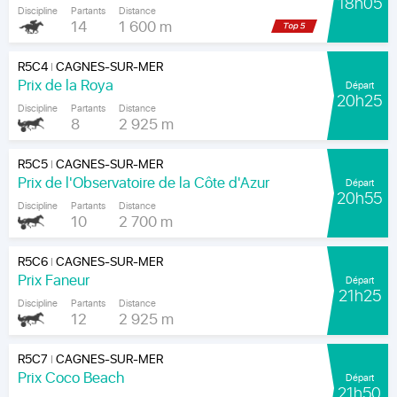
18h05
Discipline
Partants
Distance
14
1 600 m
R5C4
CAGNES-SUR-MER
|
Prix de la Roya
Départ
20h25
Discipline
Partants
Distance
8
2 925 m
R5C5
CAGNES-SUR-MER
|
Prix de l'Observatoire de la Côte d'Azur
Départ
20h55
Discipline
Partants
Distance
10
2 700 m
R5C6
CAGNES-SUR-MER
|
Prix Faneur
Départ
21h25
Discipline
Partants
Distance
12
2 925 m
R5C7
CAGNES-SUR-MER
|
Prix Coco Beach
Départ
21h50