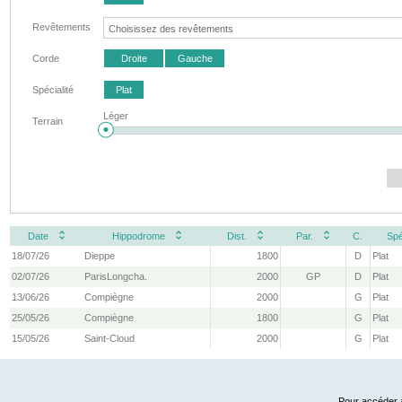
Revêtements
Corde
Droite
Gauche
Spécialité
Plat
Léger
Terrain
Date
Hippodrome
Dist.
Par.
C.
Spé
18/07/26
Dieppe
1800
D
Plat
02/07/26
ParisLongcha.
2000
GP
D
Plat
13/06/26
Compiègne
2000
G
Plat
25/05/26
Compiègne
1800
G
Plat
15/05/26
Saint-Cloud
2000
G
Plat
Pour accéder à