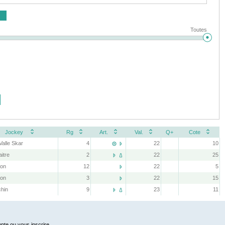
Toutes
Jockey
Rg
Art.
Val.
Q+
Cote
 Valle Skar
4
22
10


itre
2
22
25


yon
12
22
5

yon
3
22
15

chin
9
23
11


pte ou vous inscrire.