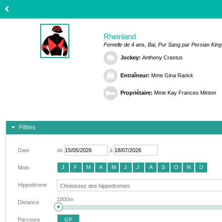
Rheinland
Femelle de 4 ans, Bai, Pur Sang par Persian King
Jockey:
Anthony Crastus
Entraîneur:
Mme Gina Rarick
Propriétaire:
Mme Kay Frances Minton
Filtres
Date
de
à
J
F
M
A
M
J
J
A
S
O
N
D
Mois
Hippodrome
1800m
Distance
Parcours
GP