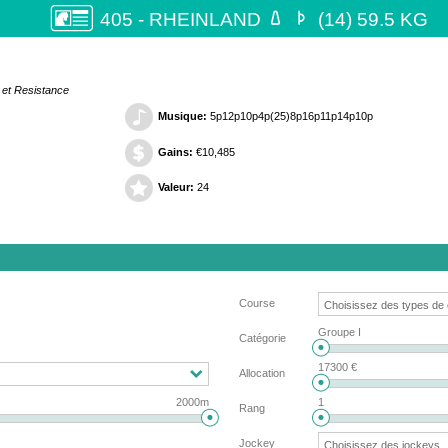


405 - RHEINLAND
(14) 59.5 KG
 et Resistance
Musique:
5p12p10p4p(25)8p16p11p14p10p
Gains:
€10,485
Valeur:
24
Course
Groupe I
Catégorie
17300 €
Allocation
2000m
1
Rang
Jockey