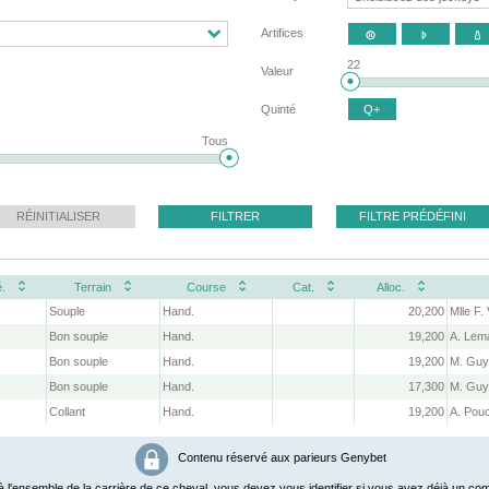
Artifices



22
Valeur
Quinté
Q+
Tous
RÉINITIALISER
FILTRER
FILTRE PRÉDÉFINI
.
Terrain
Course
Cat.
Alloc.
Souple
Hand.
20,200
Mlle F.
Bon souple
Hand.
19,200
A. Lema
Bon souple
Hand.
19,200
M. Gu
Bon souple
Hand.
17,300
M. Gu
Collant
Hand.
19,200
A. Pou
Contenu réservé aux parieurs Genybet
 l'ensemble de la carrière de ce cheval, vous devez vous identifier si vous avez déjà un com