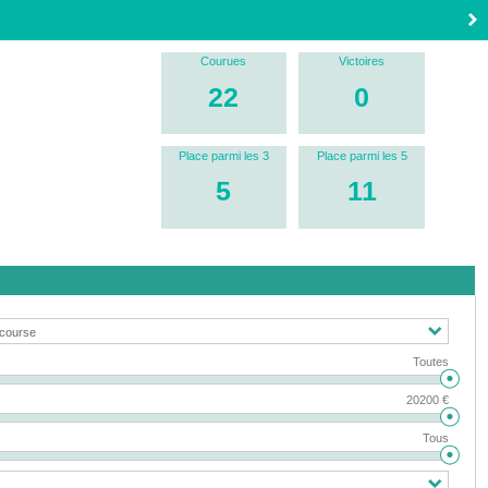
Courues
Victoires
22
0
Place parmi les 3
Place parmi les 5
5
11
Toutes
20200 €
Tous