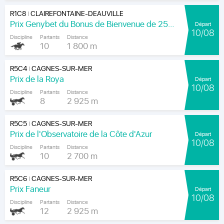
R1C8
CLAIREFONTAINE-DEAUVILLE
|
Prix Genybet du Bonus de Bienvenue de 250 Euros (Prix Ramsin)
Départ
10/08
Discipline
Partants
Distance
10
1 800 m
R5C4
CAGNES-SUR-MER
|
Prix de la Roya
Départ
10/08
Discipline
Partants
Distance
8
2 925 m
R5C5
CAGNES-SUR-MER
|
Prix de l'Observatoire de la Côte d'Azur
Départ
10/08
Discipline
Partants
Distance
10
2 700 m
R5C6
CAGNES-SUR-MER
|
Prix Faneur
Départ
10/08
Discipline
Partants
Distance
12
2 925 m