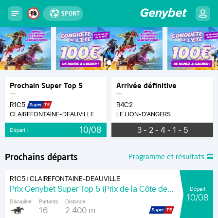
SPORT
Prochain Super Top 5
Arrivée définitive
R1C5
R4C2
CLAIREFONTAINE-DEAUVILLE
LE LION-D'ANGERS
10/08
3 - 2 - 4 - 1 - 5
Départ :
Prochains départs
Programme et résultats
R1C5
CLAIREFONTAINE-DEAUVILLE
|
Prix Genybet Super Top 5 (Prix de la Côte de Nacre)
Départ
10/08
Discipline
Partants
Distance
16
2 400 m