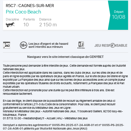
R5C7
CAGNES-SUR-MER
|
Prix Coco Beach
Départ
10/08
Discipline
Partants
Distance
10
2 150 m
Naviguez vers le site internet classique de GENYBET
Toute personne peut demander à être interdite de jeux. Cette demande est formée auprès de l'Autorité
nationale des jeux.
Cette interdiction est applicable dans les casinos, dans les clubs de jeux, sur les sites de jeux et de
paris en ligne exploités par les opérateurs de jeux agréés en France, sur le site de jeux de loterie en ligne
exploité par La Française des jeux ainsi que sur les bornes de jeux accessibles avec un compte joueur
exploitées par les opérateurs titulaires de droits exclusifs, notamment La Française des jeux et le Pari
mutuel urbain.
Cette interdiction est prononcée pour une durée qui ne peut être inférieure à trois ans. Elle est
renouvelable tacitement.
En cas de litige, le client dispose de la possibilité de recourir au règlement amiable de celui-ci
conformément à l’article L211-3 du Code de la consommation. Pour cela, le client peut recourir
gratuitement au service du Médiateur des Jeux en Ligne :
Monsieur le Médiateur des jeux - Autorité Nationale des Jeux, 11 boulevard Gallieni, 92130 Issy-les-
Moulineaux, France
01.57.13.13.00 - mediation@anj.fr -
Accueil | ANJ - Médiateur des jeux
Genybet a obtenu les agréments n° 0055-PH-2025-07-24-AGR-01 et n° 0055-PS-2025-
07-24-AGR-01 délivrés par l'Autorité Nationale des Jeux (ANJ)