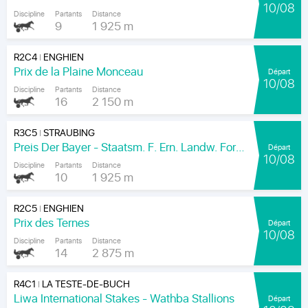
10/08
Discipline
Partants
Distance
9
1 925 m
R2C4
ENGHIEN
|
Prix de la Plaine Monceau
Départ
10/08
Discipline
Partants
Distance
16
2 150 m
R3C5
STRAUBING
|
Preis Der Bayer - Staatsm. F. Ern. Landw. Forsten Und Tourism
Départ
10/08
Discipline
Partants
Distance
10
1 925 m
R2C5
ENGHIEN
|
Prix des Ternes
Départ
10/08
Discipline
Partants
Distance
14
2 875 m
R4C1
LA TESTE-DE-BUCH
|
Liwa International Stakes - Wathba Stallions
Départ