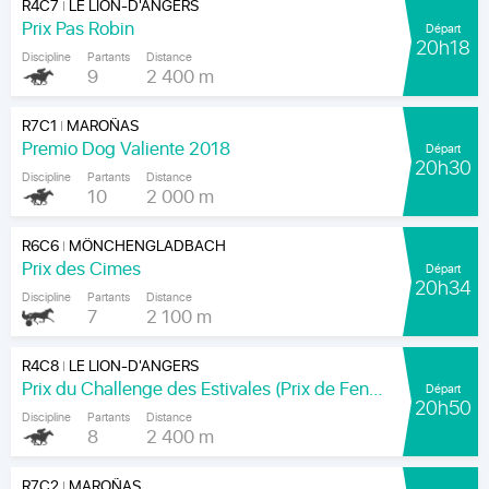
R4C7
LE LION-D'ANGERS
|
Prix Pas Robin
Départ
20h18
Discipline
Partants
Distance
9
2 400 m
R7C1
MAROÑAS
|
Premio Dog Valiente 2018
Départ
20h30
Discipline
Partants
Distance
10
2 000 m
R6C6
MÖNCHENGLADBACH
|
Prix des Cimes
Départ
20h34
Discipline
Partants
Distance
7
2 100 m
R4C8
LE LION-D'ANGERS
|
Prix du Challenge des Estivales (Prix de Feneu)
Départ
20h50
Discipline
Partants
Distance
8
2 400 m
R7C2
MAROÑAS
|