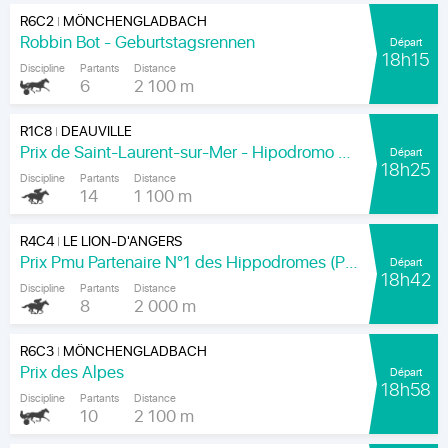
R6C2
MÖNCHENGLADBACH
|
Robbin Bot - Geburtstagsrennen
Départ
18h15
Discipline
Partants
Distance
6
2 100 m
R1C8
DEAUVILLE
|
Prix de Saint-Laurent-sur-Mer - Hipodromo de Maronas
Départ
18h25
Discipline
Partants
Distance
14
1 100 m
R4C4
LE LION-D'ANGERS
|
Prix Pmu Partenaire N°1 des Hippodromes (Prix du Moulin de Varennes)
Départ
18h42
Discipline
Partants
Distance
8
2 000 m
R6C3
MÖNCHENGLADBACH
|
Prix des Alpes
Départ
18h58
Discipline
Partants
Distance
10
2 100 m