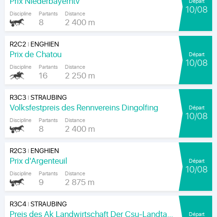
Prix Niederbayerntv
Départ
10/08
Discipline
Partants
Distance
8
2 400 m
R2C2
ENGHIEN
|
Prix de Chatou
Départ
10/08
Discipline
Partants
Distance
16
2 250 m
R3C3
STRAUBING
|
Volksfestpreis des Rennvereins Dingolfing
Départ
10/08
Discipline
Partants
Distance
8
2 400 m
R2C3
ENGHIEN
|
Prix d'Argenteuil
Départ
10/08
Discipline
Partants
Distance
9
2 875 m
R3C4
STRAUBING
|
Preis des Ak Landwirtschaft Der Csu-Landtagsfraktion
Départ