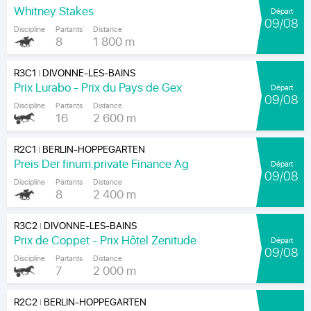
Whitney Stakes
Départ
09/08
Discipline
Partants
Distance
8
1 800 m
R3C1
DIVONNE-LES-BAINS
|
Prix Lurabo - Prix du Pays de Gex
Départ
09/08
Discipline
Partants
Distance
16
2 600 m
R2C1
BERLIN-HOPPEGARTEN
|
Preis Der finum.private Finance Ag
Départ
09/08
Discipline
Partants
Distance
8
2 400 m
R3C2
DIVONNE-LES-BAINS
|
Prix de Coppet - Prix Hôtel Zenitude
Départ
09/08
Discipline
Partants
Distance
7
2 000 m
R2C2
BERLIN-HOPPEGARTEN
|