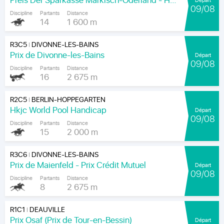
Preis Der Sparkasse Märkisch-Oderland - Hkjc World Pool Trophy
Départ
09/08
Discipline
Partants
Distance
14
1 600 m
R3C5
DIVONNE-LES-BAINS
|
Prix de Divonne-les-Bains
Départ
09/08
Discipline
Partants
Distance
16
2 675 m
R2C5
BERLIN-HOPPEGARTEN
|
Hkjc World Pool Handicap
Départ
09/08
Discipline
Partants
Distance
15
2 000 m
R3C6
DIVONNE-LES-BAINS
|
Prix de Maienfeld - Prix Crédit Mutuel
Départ
09/08
Discipline
Partants
Distance
8
2 675 m
R1C1
DEAUVILLE
|
Prix Osaf (Prix de Tour-en-Bessin)
Départ