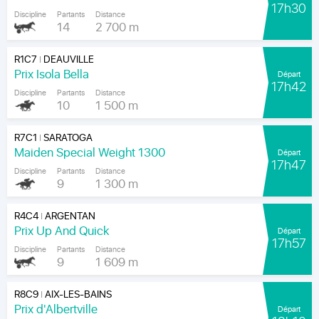
17h30
Discipline
Partants
Distance
14
2 700 m
R1C7
DEAUVILLE
|
Prix Isola Bella
Départ
17h42
Discipline
Partants
Distance
10
1 500 m
R7C1
SARATOGA
|
Maiden Special Weight 1300
Départ
17h47
Discipline
Partants
Distance
9
1 300 m
R4C4
ARGENTAN
|
Prix Up And Quick
Départ
17h57
Discipline
Partants
Distance
9
1 609 m
R8C9
AIX-LES-BAINS
|
Prix d'Albertville
Départ