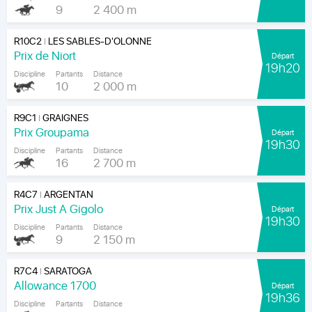
9
2 400 m
R10C2
LES SABLES-D'OLONNE
|
Prix de Niort
Départ
19h20
Discipline
Partants
Distance
10
2 000 m
R9C1
GRAIGNES
|
Prix Groupama
Départ
19h30
Discipline
Partants
Distance
16
2 700 m
R4C7
ARGENTAN
|
Prix Just A Gigolo
Départ
19h30
Discipline
Partants
Distance
9
2 150 m
R7C4
SARATOGA
|
Allowance 1700
Départ
19h36
Discipline
Partants
Distance