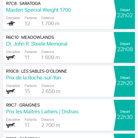
R7C8
SARATOGA
|
Maiden Special Weight 1700
Départ
22h02
Discipline
Partants
Distance
12
1 700 m
R6C10
MEADOWLANDS
|
Dr. John R. Steele Memorial
Départ
22h08
Discipline
Partants
Distance
11
1 609 m
R10C8
LES SABLES-D'OLONNE
|
Prix de la Roche-sur-Yon
Départ
22h20
Discipline
Partants
Distance
15
2 650 m
R9C7
GRAIGNES
|
Prix les Maîtres Laitiers / Disfrais
Départ
22h30
Discipline
Partants
Distance
11
2 700 m