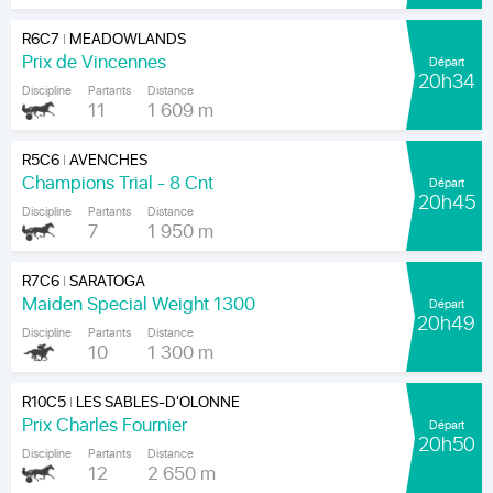
R6C7
MEADOWLANDS
|
Prix de Vincennes
Départ
20h34
Discipline
Partants
Distance
11
1 609 m
R5C6
AVENCHES
|
Champions Trial - 8 Cnt
Départ
20h45
Discipline
Partants
Distance
7
1 950 m
R7C6
SARATOGA
|
Maiden Special Weight 1300
Départ
20h49
Discipline
Partants
Distance
10
1 300 m
R10C5
LES SABLES-D'OLONNE
|
Prix Charles Fournier
Départ
20h50
Discipline
Partants
Distance
12
2 650 m