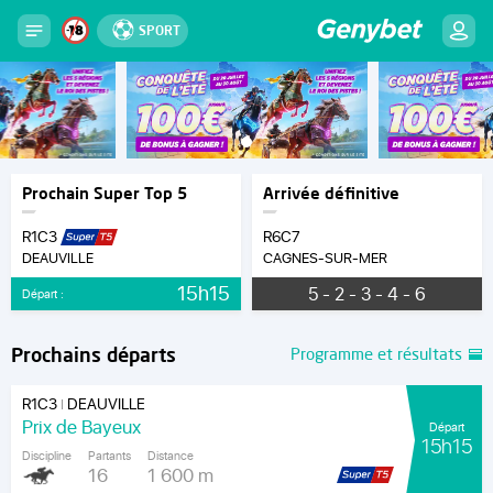
SPORT
Prochain Super Top 5
Arrivée définitive
R1C3
R6C7
DEAUVILLE
CAGNES-SUR-MER
15h15
5 - 2 - 3 - 4 - 6
Départ :
Prochains départs
Programme et résultats
R1C3
DEAUVILLE
|
Prix de Bayeux
Départ
15h15
Discipline
Partants
Distance
16
1 600 m