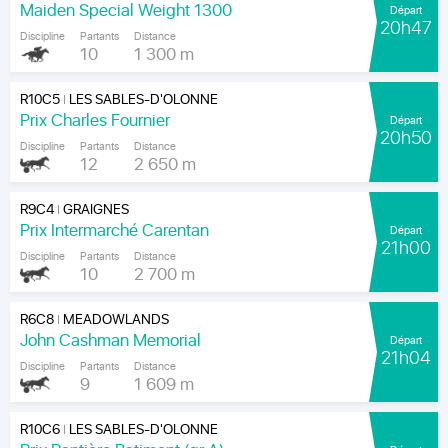
Maiden Special Weight 1300
Départ
20h47
Discipline
Partants
Distance
10
1 300 m
R10C5
LES SABLES-D'OLONNE
|
Prix Charles Fournier
Départ
20h50
Discipline
Partants
Distance
12
2 650 m
R9C4
GRAIGNES
|
Prix Intermarché Carentan
Départ
21h00
Discipline
Partants
Distance
10
2 700 m
R6C8
MEADOWLANDS
|
John Cashman Memorial
Départ
21h04
Discipline
Partants
Distance
9
1 609 m
R10C6
LES SABLES-D'OLONNE
|