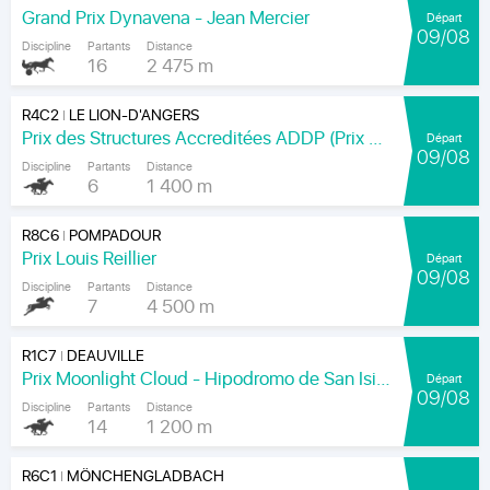
Grand Prix Dynavena - Jean Mercier
Départ
09/08
Discipline
Partants
Distance
16
2 475 m
R4C2
LE LION-D'ANGERS
|
Prix des Structures Accreditées ADDP (Prix Léon Carabin)
Départ
09/08
Discipline
Partants
Distance
6
1 400 m
R8C6
POMPADOUR
|
Prix Louis Reillier
Départ
09/08
Discipline
Partants
Distance
7
4 500 m
R1C7
DEAUVILLE
|
Prix Moonlight Cloud - Hipodromo de San Isidro
Départ
09/08
Discipline
Partants
Distance
14
1 200 m
R6C1
MÖNCHENGLADBACH
|