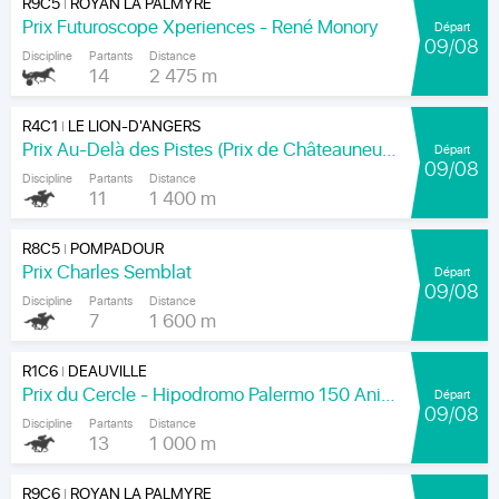
R9C5
ROYAN LA PALMYRE
|
Prix Futuroscope Xperiences - René Monory
Départ
09/08
Discipline
Partants
Distance
14
2 475 m
R4C1
LE LION-D'ANGERS
|
Prix Au-Delà des Pistes (Prix de Châteauneuf-sur-Sarthe)
Départ
09/08
Discipline
Partants
Distance
11
1 400 m
R8C5
POMPADOUR
|
Prix Charles Semblat
Départ
09/08
Discipline
Partants
Distance
7
1 600 m
R1C6
DEAUVILLE
|
Prix du Cercle - Hipodromo Palermo 150 Aniversario
Départ
09/08
Discipline
Partants
Distance
13
1 000 m
R9C6
ROYAN LA PALMYRE
|