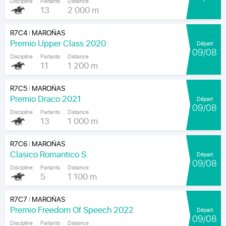
Discipline
Partants
Distance
13
2 000 m
R7C4
MAROÑAS
|
Premio Upper Class 2020
Départ
09/08
Discipline
Partants
Distance
11
1 200 m
R7C5
MAROÑAS
|
Premio Draco 2021
Départ
09/08
Discipline
Partants
Distance
13
1 000 m
R7C6
MAROÑAS
|
Clasico Romantico S.
Départ
09/08
Discipline
Partants
Distance
5
1 100 m
R7C7
MAROÑAS
|
Premio Freedom Of Speech 2022
Départ
09/08
Discipline
Partants
Distance