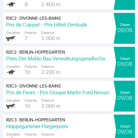
8
2 400 m
R3C2
DIVONNE-LES-BAINS
|
Prix de Coppet - Prix Hôtel Zenitude
Départ
09/08
Discipline
Partants
Distance
7
2 000 m
R2C2
BERLIN-HOPPEGARTEN
|
Preis Der Mahlo Bau Verwaltungsgesellschaft Mbh
Départ
09/08
Discipline
Partants
Distance
10
2 200 m
R3C3
DIVONNE-LES-BAINS
|
Prix de Feurs - Prix Groupe Martin Ford Nissan
Départ
09/08
Discipline
Partants
Distance
10
2 000 m
R2C3
BERLIN-HOPPEGARTEN
|
Hoppegartener Fliegerpreis
Départ
09/08
Discipline
Partants
Distance