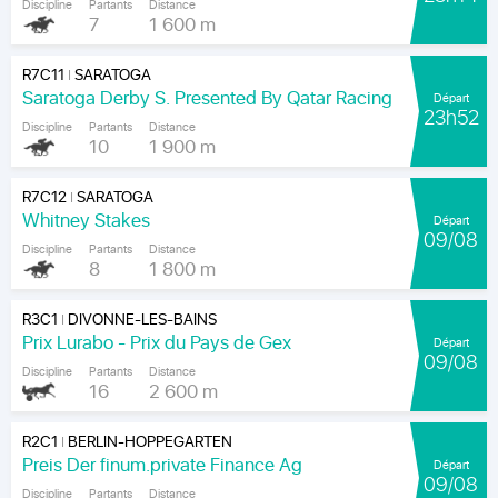
Discipline
Partants
Distance
7
1 600 m
R7C11
SARATOGA
|
Saratoga Derby S. Presented By Qatar Racing
Départ
23h52
Discipline
Partants
Distance
10
1 900 m
R7C12
SARATOGA
|
Whitney Stakes
Départ
09/08
Discipline
Partants
Distance
8
1 800 m
R3C1
DIVONNE-LES-BAINS
|
Prix Lurabo - Prix du Pays de Gex
Départ
09/08
Discipline
Partants
Distance
16
2 600 m
R2C1
BERLIN-HOPPEGARTEN
|
Preis Der finum.private Finance Ag
Départ
09/08
Discipline
Partants
Distance