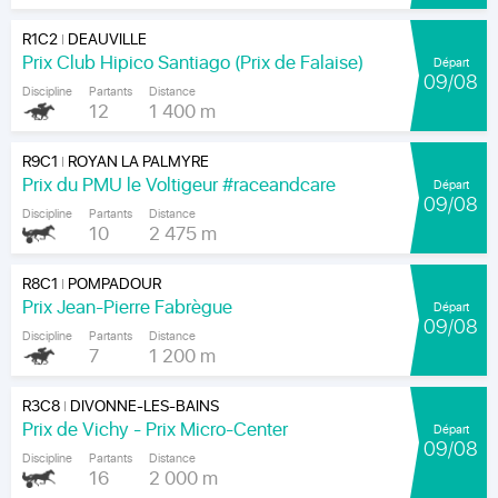
R1C2
DEAUVILLE
|
Prix Club Hipico Santiago (Prix de Falaise)
Départ
09/08
Discipline
Partants
Distance
12
1 400 m
R9C1
ROYAN LA PALMYRE
|
Prix du PMU le Voltigeur #raceandcare
Départ
09/08
Discipline
Partants
Distance
10
2 475 m
R8C1
POMPADOUR
|
Prix Jean-Pierre Fabrègue
Départ
09/08
Discipline
Partants
Distance
7
1 200 m
R3C8
DIVONNE-LES-BAINS
|
Prix de Vichy - Prix Micro-Center
Départ
09/08
Discipline
Partants
Distance
16
2 000 m