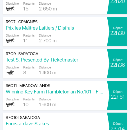
22h20
Discipline
Partants
Distance
15
2 650 m
R9C7
GRAIGNES
|
Prix les Maîtres Laitiers / Disfrais
Départ
22h30
Discipline
Partants
Distance
11
2 700 m
R7C9
SARATOGA
|
Test S. Presented By Ticketmaster
Départ
22h36
Discipline
Partants
Distance
8
1 400 m
R6C11
MEADOWLANDS
|
Winning Key Farm Hambletonian No.101 - Final
Départ
22h51
Discipline
Partants
Distance
10
1 609 m
R7C10
SARATOGA
|
Fourstardave Stakes
Départ
23h14