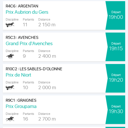
R4C6
ARGENTAN
|
Prix Aubrion du Gers
Départ
19h00
Discipline
Partants
Distance
11
2 150 m
R5C3
AVENCHES
|
Grand Prix d'Avenches
Départ
19h15
Discipline
Partants
Distance
9
2 400 m
R10C2
LES SABLES-D'OLONNE
|
Prix de Niort
Départ
19h20
Discipline
Partants
Distance
10
2 000 m
R9C1
GRAIGNES
|
Prix Groupama
Départ
19h30
Discipline
Partants
Distance
16
2 700 m