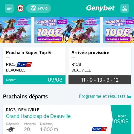
SPORT
Prochain Super Top 5
Arrivée provisoire
R1C3
R1C8
DEAUVILLE
DEAUVILLE
09/08
11 - 9 - 13 - 3 - 12
Départ :
Prochains départs
Programme et résultats
R1C3
DEAUVILLE
|
Grand Handicap de Deauville
Départ
09/08
Discipline
Partants
Distance
20
1 600 m