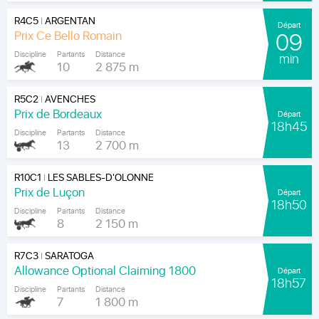
R4C5
ARGENTAN
|
Départ
Prix Ce Bello Romain
09
Discipline
Partants
Distance
min
10
2 875 m
R5C2
AVENCHES
|
Prix de Bordeaux
Départ
18h45
Discipline
Partants
Distance
13
2 700 m
R10C1
LES SABLES-D'OLONNE
|
Prix de Luçon
Départ
18h50
Discipline
Partants
Distance
8
2 150 m
R7C3
SARATOGA
|
Allowance Optional Claiming 1800
Départ
18h57
Discipline
Partants
Distance
7
1 800 m