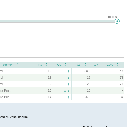
Toutes
Jockey
Rg
Art.
Val.
Q+
Cote
rd
10
20.5
47

rd
12
22
72

rd
9
23
74

R. Aguilera Puente
10
25
-


R. Aguilera Puente
14
26.5
34

pte ou vous inscrire.