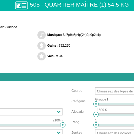
505 - QUARTIER MAÎTRE (1) 54.5 KG
oine Blanche
Musique:
3p7p9p5p4p(24)2p0p2p1p
Gains:
€32,270
Valeur:
34
Course
Groupe I
Catégorie
11500 €
Allocation
2100m
1
Rang
Jockey