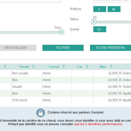
Artifices


20
Valeur
Tous
Quinté
Q+
RÉINITIALISER
FILTRER
FILTRE PRÉDÉFINI
.
Terrain
Course
Cat.
Alloc.
Bon souple
Hand.
11,500
R. Dubo
Bon
Hand.
14,400
R. Dubo
Souple
Hand.
16,300
R. Dubo
Bon
Hand.
12,000
Très lourd
Hand.
16,300
Contenu réservé aux parieurs Genybet
 l'ensemble de la carrière de ce cheval, vous devez vous identifier si vous avez déjà un com
N'étant pas identifié vous ne pouvez consulter
que les 5 dernières performances.