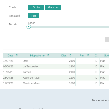
Corde
Droite
Gauche
Spécialité
Plat
Léger
Terrain
Date
Hippodrome
Dist.
Par.
C.
Spé
17/07/26
Dax
2100
D
Plat
03/06/26
La Teste-de-.
1900
D
Plat
11/05/26
Tarbes
2100
D
Plat
26/04/26
Agen-Le Pass.
1200
D
Plat
12/03/26
Mont-de-Mars.
1600
D
Plat
Pour accéder à