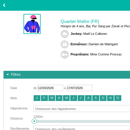
Quartier Maître (FR)
Hongre de 4 ans, Bai, Pur Sang par Zarak et Piv
Jockey:
Maël Le Callonec
Entraîneur:
Damien de Watrigant
Propriétaire:
Mme Corinne Pressac
Filtres
Date
de
à
J
F
M
A
M
J
J
A
S
O
N
D
Mois
Hippodrome
1200m
Distance
Revêtements