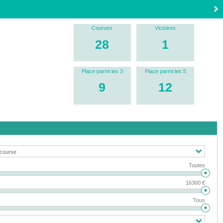
Courues
Victoires
28
1
Place parmi les 3
Place parmi les 5
9
12
Toutes
16300 €
Tous