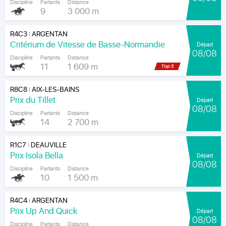
Discipline
Partants
Distance
9
3 000 m
R4C3
ARGENTAN
|
Critérium de Vitesse de Basse-Normandie
Départ
08/08
Discipline
Partants
Distance
11
1 609 m
R8C8
AIX-LES-BAINS
|
Prix du Tillet
Départ
08/08
Discipline
Partants
Distance
14
2 700 m
R1C7
DEAUVILLE
|
Prix Isola Bella
Départ
08/08
Discipline
Partants
Distance
10
1 500 m
R4C4
ARGENTAN
|
Prix Up And Quick
Départ
08/08
Discipline
Partants
Distance