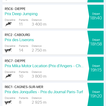
R5C6
DIEPPE
|
Prix Deep Jumping
Départ
18h40
Discipline
Partants
Distance
11
3 400 m
R1C2
CABOURG
|
Prix des Liserons
Départ
18h58
Discipline
Partants
Distance
14
2 750 m
R5C7
DIEPPE
|
Prix Mika Motor Location (Prix d'Angers - Chamionnat Paris-Turf des Apprentis-Jeunes-Jockeys)
Départ
19h15
Discipline
Partants
Distance
10
3 800 m
R6C1
CAGNES-SUR-MER
|
Prix des Jonquilles - Prix du Journal Paris-Turf
Départ
19h20
Discipline
Partants
Distance
8
2 925 m