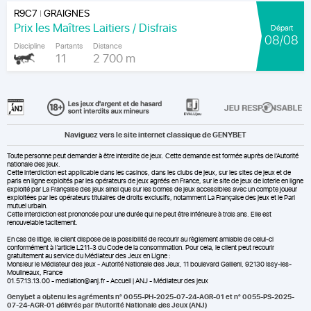
R9C7
GRAIGNES
|
Prix les Maîtres Laitiers / Disfrais
Départ
08/08
Discipline
Partants
Distance
11
2 700 m
Naviguez vers le site internet classique de GENYBET
Toute personne peut demander à être interdite de jeux. Cette demande est formée auprès de l'Autorité
nationale des jeux.
Cette interdiction est applicable dans les casinos, dans les clubs de jeux, sur les sites de jeux et de
paris en ligne exploités par les opérateurs de jeux agréés en France, sur le site de jeux de loterie en ligne
exploité par La Française des jeux ainsi que sur les bornes de jeux accessibles avec un compte joueur
exploitées par les opérateurs titulaires de droits exclusifs, notamment La Française des jeux et le Pari
mutuel urbain.
Cette interdiction est prononcée pour une durée qui ne peut être inférieure à trois ans. Elle est
renouvelable tacitement.
En cas de litige, le client dispose de la possibilité de recourir au règlement amiable de celui-ci
conformément à l’article L211-3 du Code de la consommation. Pour cela, le client peut recourir
gratuitement au service du Médiateur des Jeux en Ligne :
Monsieur le Médiateur des jeux - Autorité Nationale des Jeux, 11 boulevard Gallieni, 92130 Issy-les-
Moulineaux, France
01.57.13.13.00 - mediation@anj.fr -
Accueil | ANJ - Médiateur des jeux
Genybet a obtenu les agréments n° 0055-PH-2025-07-24-AGR-01 et n° 0055-PS-2025-
07-24-AGR-01 délivrés par l'Autorité Nationale des Jeux (ANJ)