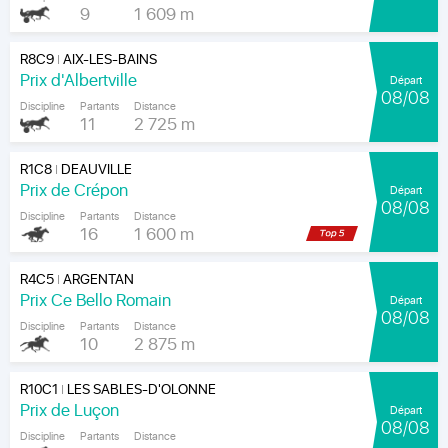
9
1 609 m
R8C9
AIX-LES-BAINS
|
Prix d'Albertville
Départ
08/08
Discipline
Partants
Distance
11
2 725 m
R1C8
DEAUVILLE
|
Prix de Crépon
Départ
08/08
Discipline
Partants
Distance
16
1 600 m
R4C5
ARGENTAN
|
Prix Ce Bello Romain
Départ
08/08
Discipline
Partants
Distance
10
2 875 m
R10C1
LES SABLES-D'OLONNE
|
Prix de Luçon
Départ
08/08
Discipline
Partants
Distance