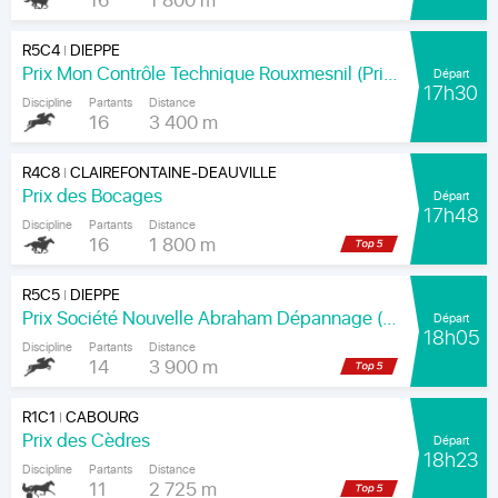
16
1 800 m
R5C4
DIEPPE
|
Prix Mon Contrôle Technique Rouxmesnil (Prix Jean de la Rochefoucauld)
Départ
17h30
Discipline
Partants
Distance
16
3 400 m
R4C8
CLAIREFONTAINE-DEAUVILLE
|
Prix des Bocages
Départ
17h48
Discipline
Partants
Distance
16
1 800 m
R5C5
DIEPPE
|
Prix Société Nouvelle Abraham Dépannage (Prix Arenice)
Départ
18h05
Discipline
Partants
Distance
14
3 900 m
R1C1
CABOURG
|
Prix des Cèdres
Départ
18h23
Discipline
Partants
Distance
11
2 725 m