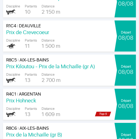
08/08
Discipline
Partants
Distance
10
2 150 m
R1C4
DEAUVILLE
|
Prix de Crevecoeur
Départ
08/08
Discipline
Partants
Distance
11
1 500 m
R8C5
AIX-LES-BAINS
|
Prix Kiloutou - Prix de la Michaille (gr A)
Départ
08/08
Discipline
Partants
Distance
13
2 700 m
R4C1
ARGENTAN
|
Prix Hohneck
Départ
08/08
Discipline
Partants
Distance
13
1 609 m
R8C6
AIX-LES-BAINS
|
Prix de la Michaille (gr B)
Départ