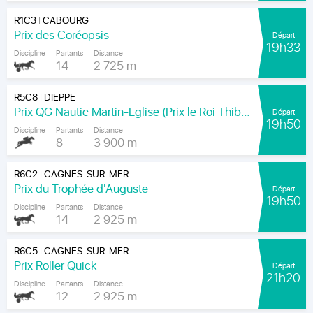
R1C3
CABOURG
|
Prix des Coréopsis
Départ
19h33
Discipline
Partants
Distance
14
2 725 m
R5C8
DIEPPE
|
Prix QG Nautic Martin-Eglise (Prix le Roi Thibault)
Départ
19h50
Discipline
Partants
Distance
8
3 900 m
R6C2
CAGNES-SUR-MER
|
Prix du Trophée d'Auguste
Départ
19h50
Discipline
Partants
Distance
14
2 925 m
R6C5
CAGNES-SUR-MER
|
Prix Roller Quick
Départ
21h20
Discipline
Partants
Distance
12
2 925 m