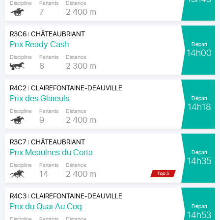
Discipline
Partants
Distance
7
2 400 m
R3C6
CHÂTEAUBRIANT
|
Prix Ready Cash
Départ
14h00
Discipline
Partants
Distance
8
2 300 m
R4C2
CLAIREFONTAINE-DEAUVILLE
|
Prix des Glaieuls
Départ
14h18
Discipline
Partants
Distance
9
2 400 m
R3C7
CHÂTEAUBRIANT
|
Prix Meaulnes du Corta
Départ
14h35
Discipline
Partants
Distance
14
2 400 m
R4C3
CLAIREFONTAINE-DEAUVILLE
|
Prix du Quai Au Coq
Départ
14h53
Discipline
Partants
Distance