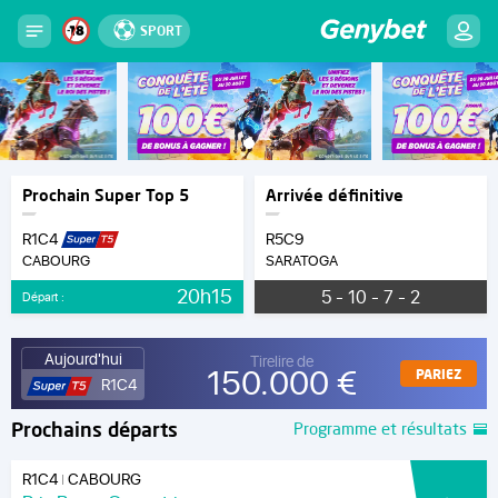
SPORT
Prochain Super Top 5
Arrivée définitive
R1C4
R5C9
CABOURG
SARATOGA
20h15
5 - 10 - 7 - 2
Départ :
Aujourd'hui
Tirelire de
150.000 €
PARIEZ
R1C4
Prochains départs
Programme et résultats
R1C4
CABOURG
|