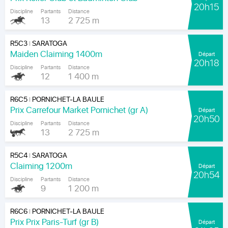
20h15
Discipline
Partants
Distance
13
2 725 m
R5C3
SARATOGA
|
Maiden Claiming 1400m
Départ
20h18
Discipline
Partants
Distance
12
1 400 m
R6C5
PORNICHET-LA BAULE
|
Prix Carrefour Market Pornichet (gr A)
Départ
20h50
Discipline
Partants
Distance
13
2 725 m
R5C4
SARATOGA
|
Claiming 1200m
Départ
20h54
Discipline
Partants
Distance
9
1 200 m
R6C6
PORNICHET-LA BAULE
|
Prix Prix Paris-Turf (gr B)
Départ