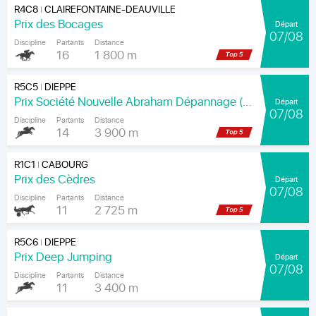
R4C8
CLAIREFONTAINE-DEAUVILLE
|
Prix des Bocages
Départ
07/08
Discipline
Partants
Distance
16
1 800 m
R5C5
DIEPPE
|
Prix Société Nouvelle Abraham Dépannage (Prix Arenice)
Départ
07/08
Discipline
Partants
Distance
14
3 900 m
R1C1
CABOURG
|
Prix des Cèdres
Départ
07/08
Discipline
Partants
Distance
11
2 725 m
R5C6
DIEPPE
|
Prix Deep Jumping
Départ
07/08
Discipline
Partants
Distance
11
3 400 m