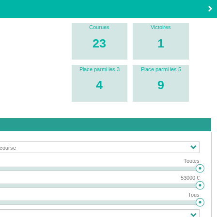
Courues
Victoires
23
1
Place parmi les 3
Place parmi les 5
4
9
Toutes
53000 €
Tous