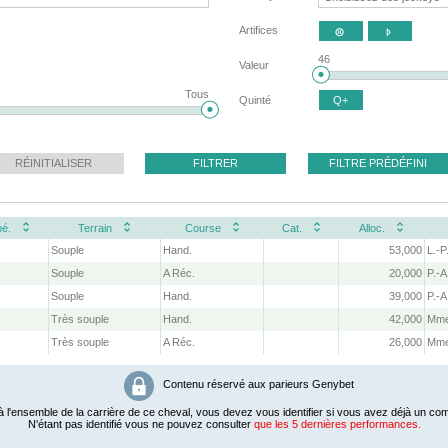
Artifices


46
Valeur
Tous
Quinté
Q+
RÉINITIALISER
FILTRER
FILTRE PRÉDÉFINI
é.
Terrain
Course
Cat.
Alloc.
s
Souple
Hand.
53,000
L.-P
s
Souple
A Réc.
20,000
P.-A
s
Souple
Hand.
39,000
P.-A
s
Très souple
Hand.
42,000
Mme
s
Très souple
A Réc.
26,000
Mme
Contenu réservé aux parieurs Genybet
 l'ensemble de la carrière de ce cheval, vous devez vous identifier si vous avez déjà un com
N'étant pas identifié vous ne pouvez consulter
que les 5 dernières performances.