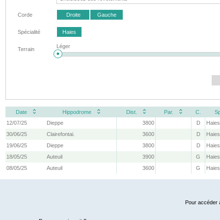
Corde
Droite
Gauche
Spécialité
Haies
Léger
Terrain
Date
Hippodrome
Dist.
Par.
C.
Sp
12/07/25
Dieppe
3800
D
Haie
30/06/25
Clairefontai.
3600
D
Haie
19/06/25
Dieppe
3800
D
Haie
18/05/25
Auteuil
3900
G
Haie
08/05/25
Auteuil
3600
G
Haie
Pour accéder à