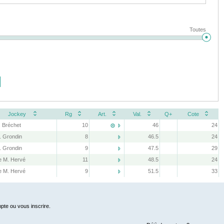
Toutes
Jockey
Rg
Art.
Val.
Q+
Cote
. Bréchet
10
46
24


. Grondin
8
46.5
24

. Grondin
9
47.5
29

 M. Hervé
11
48.5
24

 M. Hervé
9
51.5
33

pte ou vous inscrire.