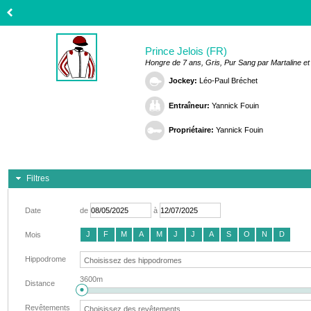
Prince Jelois (FR)
Hongre de 7 ans, Gris, Pur Sang par Martaline e
Jockey:
Léo-Paul Bréchet
Entraîneur:
Yannick Fouin
Propriétaire:
Yannick Fouin
Filtres
Date
de
à
J
F
M
A
M
J
J
A
S
O
N
D
Mois
Hippodrome
3600m
Distance
Revêtements