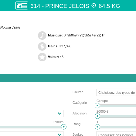

614 - PRINCE JELOIS
64.5 KG
t Nouma Jélois
Musique:
8h9h0h9h(23)3h5s4s(22)Th
Gains:
€37,390
Valeur:
46
Course
Groupe I
Catégorie
20000 €
Allocation
3900m
1
Rang
Jockey