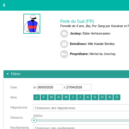
Perle du Sud (FR)
Femelle de 4 ans, Bai, Pur Sang par Karaktar et 
Jockey:
Ebbe Verhestraeten
Entraîneur:
Mlle Natalie Bentley
Propriétaire:
Michel du Jonchay
Filtres
Date
de
à
J
F
M
A
M
J
J
A
S
O
N
D
Mois
Hippodrome
2000m
Distance
Revêtements