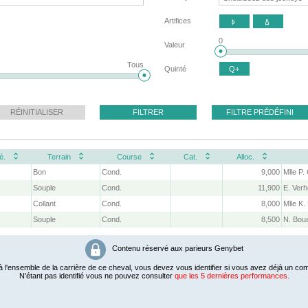
Artifices


0
Valeur
Tous
Quinté
Q+
RÉINITIALISER
FILTRER
FILTRE PRÉDÉFINI
é.
Terrain
Course
Cat.
Alloc.
Bon
Cond.
9,000
Mlle P.
Souple
Cond.
11,900
E. Verh
Collant
Cond.
8,000
Mlle K.
Souple
Cond.
8,500
N. Boua
Contenu réservé aux parieurs Genybet
 l'ensemble de la carrière de ce cheval, vous devez vous identifier si vous avez déjà un com
N'étant pas identifié vous ne pouvez consulter
que les 5 dernières performances.