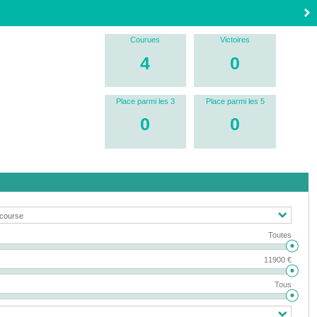
Courues
Victoires
4
0
Place parmi les 3
Place parmi les 5
0
0
Toutes
11900 €
Tous