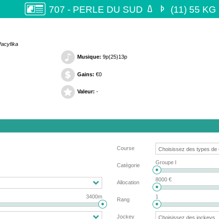


707 - PERLE DU SUD
(11) 55 KG
Pacyfika
Musique:
9p(25)13p
Gains:
€0
Valeur:
-
Course
Groupe I
Catégorie
8000 €
Allocation
3400m
1
Rang
Jockey