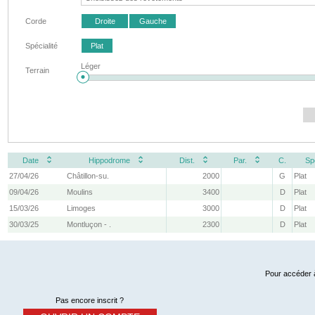
Corde
Droite
Gauche
Spécialité
Plat
Léger
Terrain
Date
Hippodrome
Dist.
Par.
C.
Sp
27/04/26
Châtillon-su.
2000
G
Plat
09/04/26
Moulins
3400
D
Plat
15/03/26
Limoges
3000
D
Plat
30/03/25
Montluçon - .
2300
D
Plat
Pour accéder à
Pas encore inscrit ?