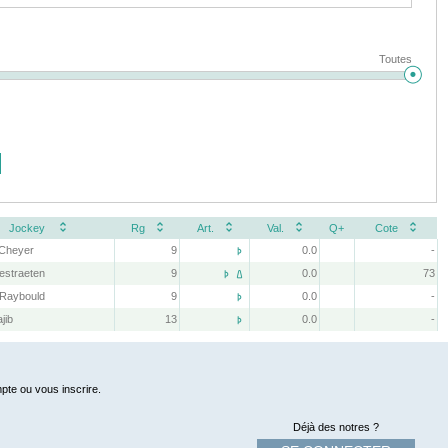
Toutes
Jockey
Rg
Art.
Val.
Q+
Cote
 Cheyer
9
0.0
-

estraeten
9
0.0
73


 Raybould
9
0.0
-

jib
13
0.0
-

pte ou vous inscrire.
Déjà des notres ?