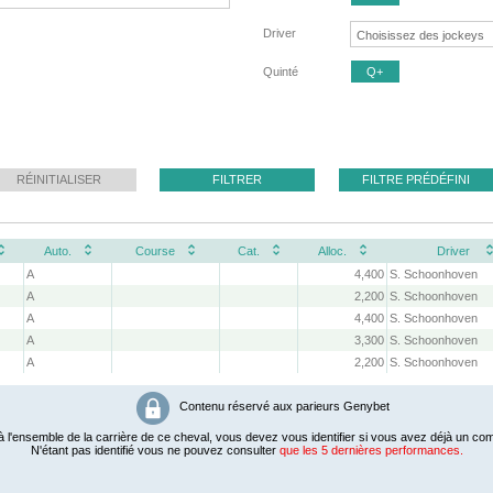
Driver
Quinté
Q+
RÉINITIALISER
FILTRER
FILTRE PRÉDÉFINI
Auto.
Course
Cat.
Alloc.
Driver
A
4,400
S. Schoonhoven
A
2,200
S. Schoonhoven
A
4,400
S. Schoonhoven
A
3,300
S. Schoonhoven
A
2,200
S. Schoonhoven
Contenu réservé aux parieurs Genybet
 l'ensemble de la carrière de ce cheval, vous devez vous identifier si vous avez déjà un com
N'étant pas identifié vous ne pouvez consulter
que les 5 dernières performances.