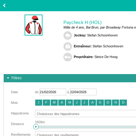
Paycheck H (HOL)
Mâle de 4 ans, Bai Brun, par Broadway Fortuna e
Jockey:
Stefan Schoonhoven
Entraîneur:
Stefan Schoonhoven
Propriétaire:
Sietze De Hoog
Filtres
Date
de
à
J
F
M
A
M
J
J
A
S
O
N
D
Mois
Hippodrome
1609m
Distance
Revêtements