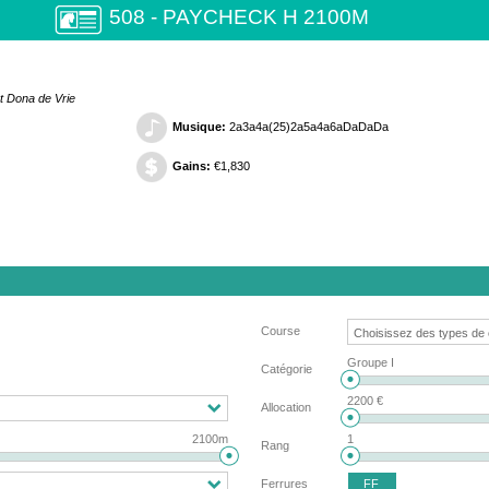
508 - PAYCHECK H 2100M
t Dona de Vrie
Musique:
2a3a4a(25)2a5a4a6aDaDaDa
Gains:
€1,830
Course
Groupe I
Catégorie
2200 €
Allocation
2100m
1
Rang
FF
Ferrures