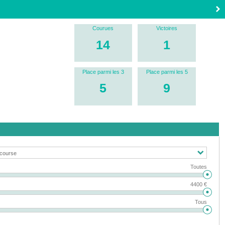
Courues
Victoires
14
1
Place parmi les 3
Place parmi les 5
5
9
Toutes
4400 €
Tous