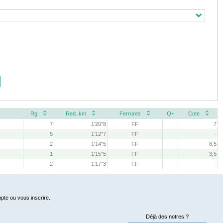
Rg
Red. km
Ferrures
Q+
Cote
7
1'20''8
FF
7
5
1'12''7
FF
-
2
1'14''5
FF
8,5
1
1'15''5
FF
3,5
2
1'17''3
FF
-
pte ou vous inscrire.
Déjà des notres ?