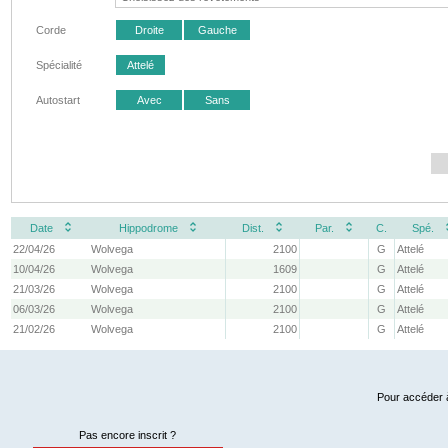
Corde
Droite
Gauche
Spécialité
Attelé
Autostart
Avec
Sans
Date
Hippodrome
Dist.
Par.
C.
Spé.
22/04/26
Wolvega
2100
G
Attelé
10/04/26
Wolvega
1609
G
Attelé
21/03/26
Wolvega
2100
G
Attelé
06/03/26
Wolvega
2100
G
Attelé
21/02/26
Wolvega
2100
G
Attelé
Pour accéder à
Pas encore inscrit ?