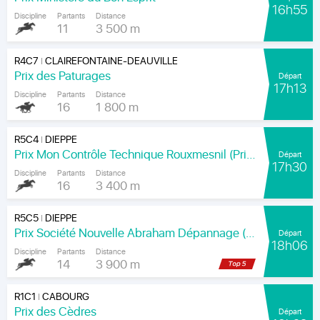
16h55
Discipline
Partants
Distance
11
3 500 m
R4C7
CLAIREFONTAINE-DEAUVILLE
|
Prix des Paturages
Départ
17h13
Discipline
Partants
Distance
16
1 800 m
R5C4
DIEPPE
|
Prix Mon Contrôle Technique Rouxmesnil (Prix Jean de la Rochefoucauld)
Départ
17h30
Discipline
Partants
Distance
16
3 400 m
R5C5
DIEPPE
|
Prix Société Nouvelle Abraham Dépannage (Prix Arenice)
Départ
18h06
Discipline
Partants
Distance
14
3 900 m
R1C1
CABOURG
|
Prix des Cèdres
Départ