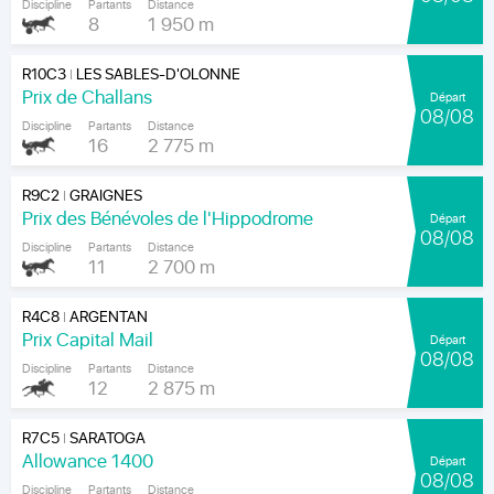
Discipline
Partants
Distance
8
1 950 m
R10C3
LES SABLES-D'OLONNE
|
Prix de Challans
Départ
08/08
Discipline
Partants
Distance
16
2 775 m
R9C2
GRAIGNES
|
Prix des Bénévoles de l'Hippodrome
Départ
08/08
Discipline
Partants
Distance
11
2 700 m
R4C8
ARGENTAN
|
Prix Capital Mail
Départ
08/08
Discipline
Partants
Distance
12
2 875 m
R7C5
SARATOGA
|
Allowance 1400
Départ
08/08
Discipline
Partants
Distance