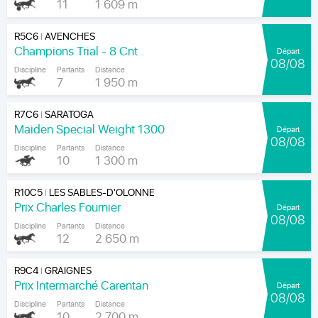
11
1 609 m
R5C6
AVENCHES
|
Champions Trial - 8 Cnt
Départ
08/08
Discipline
Partants
Distance
7
1 950 m
R7C6
SARATOGA
|
Maiden Special Weight 1300
Départ
08/08
Discipline
Partants
Distance
10
1 300 m
R10C5
LES SABLES-D'OLONNE
|
Prix Charles Fournier
Départ
08/08
Discipline
Partants
Distance
12
2 650 m
R9C4
GRAIGNES
|
Prix Intermarché Carentan
Départ
08/08
Discipline
Partants
Distance
10
2 700 m