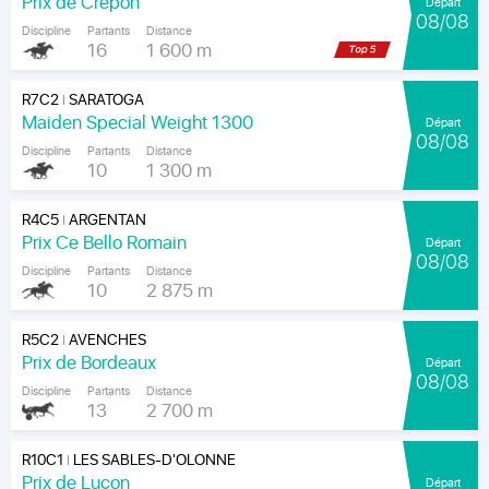
Prix de Crépon
Départ
08/08
Discipline
Partants
Distance
16
1 600 m
R7C2
SARATOGA
|
Maiden Special Weight 1300
Départ
08/08
Discipline
Partants
Distance
10
1 300 m
R4C5
ARGENTAN
|
Prix Ce Bello Romain
Départ
08/08
Discipline
Partants
Distance
10
2 875 m
R5C2
AVENCHES
|
Prix de Bordeaux
Départ
08/08
Discipline
Partants
Distance
13
2 700 m
R10C1
LES SABLES-D'OLONNE
|
Prix de Luçon
Départ