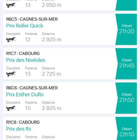
13
2 050 m
R6C5
CAGNES-SUR-MER
|
Prix Roller Quick
Départ
21h20
Discipline
Partants
Distance
12
2 925 m
R1C7
CABOURG
|
Prix des Nivéoles
Départ
21h45
Discipline
Partants
Distance
13
2 725 m
R6C6
CAGNES-SUR-MER
|
Prix Esther Duflo
Départ
21h50
Discipline
Partants
Distance
15
2 925 m
R1C8
CABOURG
|
Prix des Ifs
Départ
22h10
Discipline
Partants
Distance