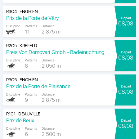
R3C4
ENGHIEN
|
Prix de la Porte de Vitry
Départ
08/08
Discipline
Partants
Distance
11
2 875 m
R2C5
KREFELD
|
Preis Von Domovari Gmbh - Badeinrichtung Auf Mass
Départ
08/08
Discipline
Partants
Distance
8
2 050 m
R3C5
ENGHIEN
|
Prix de la Porte de Plaisance
Départ
08/08
Discipline
Partants
Distance
9
2 875 m
R1C1
DEAUVILLE
|
Prix de Reux
Départ
08/08
Discipline
Partants
Distance
6
2 500 m