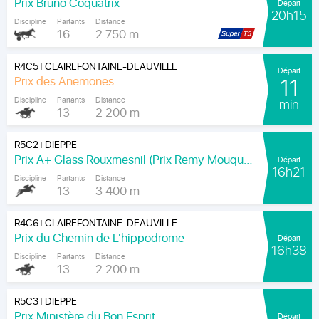
Prix Bruno Coquatrix
Départ
20h15
Discipline
Partants
Distance
16
2 750 m
R4C5
CLAIREFONTAINE-DEAUVILLE
|
Départ
Prix des Anemones
11
Discipline
Partants
Distance
min
13
2 200 m
R5C2
DIEPPE
|
Prix A+ Glass Rouxmesnil (Prix Remy Mouquet)
Départ
16h21
Discipline
Partants
Distance
13
3 400 m
R4C6
CLAIREFONTAINE-DEAUVILLE
|
Prix du Chemin de L'hippodrome
Départ
16h38
Discipline
Partants
Distance
13
2 200 m
R5C3
DIEPPE
|
Prix Ministère du Bon Esprit
Départ