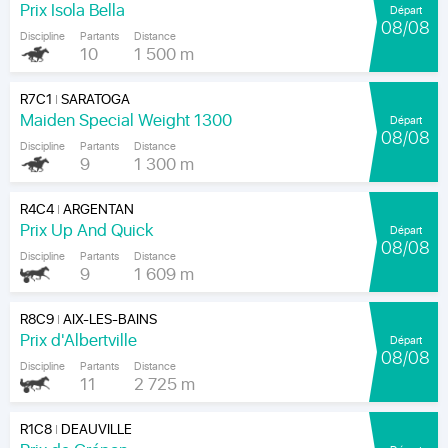
Prix Isola Bella
Départ
08/08
Discipline
Partants
Distance
10
1 500 m
R7C1
SARATOGA
|
Maiden Special Weight 1300
Départ
08/08
Discipline
Partants
Distance
9
1 300 m
R4C4
ARGENTAN
|
Prix Up And Quick
Départ
08/08
Discipline
Partants
Distance
9
1 609 m
R8C9
AIX-LES-BAINS
|
Prix d'Albertville
Départ
08/08
Discipline
Partants
Distance
11
2 725 m
R1C8
DEAUVILLE
|