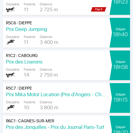
18h23
Discipline
Partants
Distance
11
2 725 m
R5C6
DIEPPE
|
Prix Deep Jumping
Départ
18h40
Discipline
Partants
Distance
11
3 400 m
R1C2
CABOURG
|
Prix des Liserons
Départ
18h58
Discipline
Partants
Distance
14
2 750 m
R5C7
DIEPPE
|
Prix Mika Motor Location (Prix d'Angers - Chamionnat Paris-Turf des Apprentis-Jeunes-Jockeys)
Départ
19h15
Discipline
Partants
Distance
10
3 800 m
R6C1
CAGNES-SUR-MER
|
Prix des Jonquilles - Prix du Journal Paris-Turf
Départ
19h20