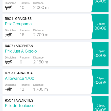
08/08
Discipline
Partants
Distance
10
2 000 m
R9C1
GRAIGNES
|
Prix Groupama
Départ
08/08
Discipline
Partants
Distance
16
2 700 m
R4C7
ARGENTAN
|
Prix Just A Gigolo
Départ
08/08
Discipline
Partants
Distance
9
2 150 m
R7C4
SARATOGA
|
Allowance 1700
Départ
08/08
Discipline
Partants
Distance
12
1 700 m
R5C4
AVENCHES
|
Prix de Toulouse
Départ
08/08