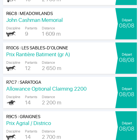
R6C8
MEADOWLANDS
|
John Cashman Memorial
Départ
08/08
Discipline
Partants
Distance
9
1 609 m
R10C6
LES SABLES-D'OLONNE
|
Prix Rantière Batiment (gr A)
Départ
08/08
Discipline
Partants
Distance
12
2 650 m
R7C7
SARATOGA
|
Allowance Optional Claiming 2200
Départ
08/08
Discipline
Partants
Distance
14
2 200 m
R9C5
GRAIGNES
|
Prix Agrial / Districo
Départ
08/08
Discipline
Partants
Distance
14
2 700 m