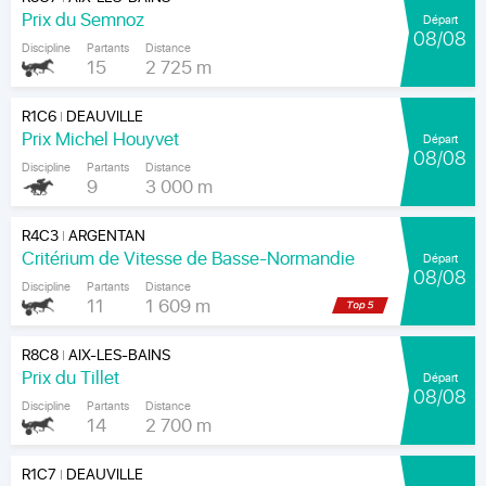
Prix du Semnoz
Départ
08/08
Discipline
Partants
Distance
15
2 725 m
R1C6
DEAUVILLE
|
Prix Michel Houyvet
Départ
08/08
Discipline
Partants
Distance
9
3 000 m
R4C3
ARGENTAN
|
Critérium de Vitesse de Basse-Normandie
Départ
08/08
Discipline
Partants
Distance
11
1 609 m
R8C8
AIX-LES-BAINS
|
Prix du Tillet
Départ
08/08
Discipline
Partants
Distance
14
2 700 m
R1C7
DEAUVILLE
|