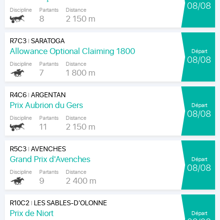
08/08
Discipline
Partants
Distance
8
2 150 m
R7C3
SARATOGA
|
Allowance Optional Claiming 1800
Départ
08/08
Discipline
Partants
Distance
7
1 800 m
R4C6
ARGENTAN
|
Prix Aubrion du Gers
Départ
08/08
Discipline
Partants
Distance
11
2 150 m
R5C3
AVENCHES
|
Grand Prix d'Avenches
Départ
08/08
Discipline
Partants
Distance
9
2 400 m
R10C2
LES SABLES-D'OLONNE
|
Prix de Niort
Départ