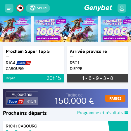
SPORT
Prochain Super Top 5
Arrivée provisoire
R1C4
R5C1
CABOURG
DIEPPE
20h15
1 - 6 - 9 - 3 - 8
Départ :
Aujourd'hui
Tirelire de
150.000 €
PARIEZ
R1C4
Prochains départs
Programme et résultats
R1C4
CABOURG
|