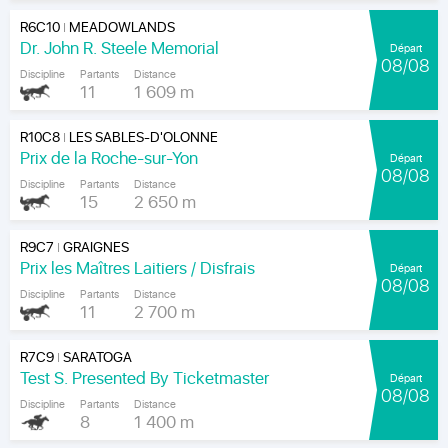
R6C10
MEADOWLANDS
|
Dr. John R. Steele Memorial
Départ
08/08
Discipline
Partants
Distance
11
1 609 m
R10C8
LES SABLES-D'OLONNE
|
Prix de la Roche-sur-Yon
Départ
08/08
Discipline
Partants
Distance
15
2 650 m
R9C7
GRAIGNES
|
Prix les Maîtres Laitiers / Disfrais
Départ
08/08
Discipline
Partants
Distance
11
2 700 m
R7C9
SARATOGA
|
Test S. Presented By Ticketmaster
Départ
08/08
Discipline
Partants
Distance
8
1 400 m