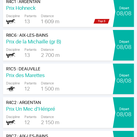
R4C1
ARGENTAN
|
Prix Hohneck
Départ
08/08
Discipline
Partants
Distance
13
1 609 m
R8C6
AIX-LES-BAINS
|
Prix de la Michaille (gr B)
Départ
08/08
Discipline
Partants
Distance
13
2 700 m
R1C5
DEAUVILLE
|
Prix des Marettes
Départ
08/08
Discipline
Partants
Distance
12
1 500 m
R4C2
ARGENTAN
|
Prix Un Mec d'Héripré
Départ
08/08
Discipline
Partants
Distance
12
2 150 m
R8C7
AIX-LES-BAINS
|