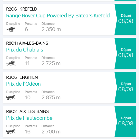
R2C6
KREFELD
|
Range Rover Cup Powered By Britcars Krefeld
Départ
08/08
Discipline
Partants
Distance
6
2 350 m
R8C1
AIX-LES-BAINS
|
Prix du Chablais
Départ
08/08
Discipline
Partants
Distance
11
2 725 m
R3C6
ENGHIEN
|
Prix de l'Odéon
Départ
08/08
Discipline
Partants
Distance
10
2 875 m
R8C2
AIX-LES-BAINS
|
Prix de Hautecombe
Départ
08/08
Discipline
Partants
Distance
16
2 700 m