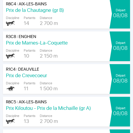
R8C4
AIX-LES-BAINS
|
Prix de la Chautagne (gr B)
Départ
08/08
Discipline
Partants
Distance
14
2 700 m
R3C8
ENGHIEN
|
Prix de Marnes-La-Coquette
Départ
08/08
Discipline
Partants
Distance
10
2 150 m
R1C4
DEAUVILLE
|
Prix de Crevecoeur
Départ
08/08
Discipline
Partants
Distance
11
1 500 m
R8C5
AIX-LES-BAINS
|
Prix Kiloutou - Prix de la Michaille (gr A)
Départ
08/08
Discipline
Partants
Distance
13
2 700 m