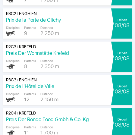
7
1 700 m
R3C2
ENGHIEN
|
Prix de la Porte de Clichy
Départ
08/08
Discipline
Partants
Distance
9
2 250 m
R2C3
KREFELD
|
Preis Der Wohnstätte Krefeld
Départ
08/08
Discipline
Partants
Distance
8
2 350 m
R3C3
ENGHIEN
|
Prix de l'Hôtel de Ville
Départ
08/08
Discipline
Partants
Distance
12
2 150 m
R2C4
KREFELD
|
Preis Der Rondo Food Gmbh & Co. Kg
Départ
08/08
Discipline
Partants
Distance
11
1 700 m