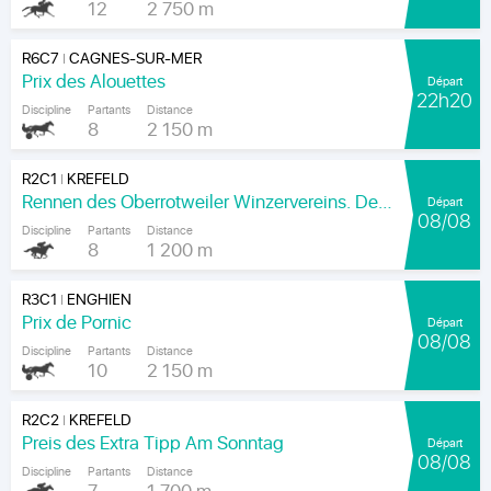
12
2 750 m
R6C7
CAGNES-SUR-MER
|
Prix des Alouettes
Départ
22h20
Discipline
Partants
Distance
8
2 150 m
R2C1
KREFELD
|
Rennen des Oberrotweiler Winzervereins. Der Klassiker Am Kaiser.
Départ
08/08
Discipline
Partants
Distance
8
1 200 m
R3C1
ENGHIEN
|
Prix de Pornic
Départ
08/08
Discipline
Partants
Distance
10
2 150 m
R2C2
KREFELD
|
Preis des Extra Tipp Am Sonntag
Départ
08/08
Discipline
Partants
Distance