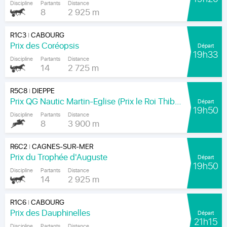
Discipline
Partants
Distance
8
2 925 m
R1C3
CABOURG
|
Prix des Coréopsis
Départ
19h33
Discipline
Partants
Distance
14
2 725 m
R5C8
DIEPPE
|
Prix QG Nautic Martin-Eglise (Prix le Roi Thibault)
Départ
19h50
Discipline
Partants
Distance
8
3 900 m
R6C2
CAGNES-SUR-MER
|
Prix du Trophée d'Auguste
Départ
19h50
Discipline
Partants
Distance
14
2 925 m
R1C6
CABOURG
|
Prix des Dauphinelles
Départ
21h15
Discipline
Partants
Distance