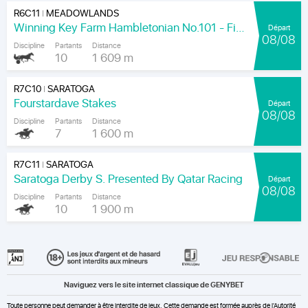
R6C11
MEADOWLANDS
|
Winning Key Farm Hambletonian No.101 - Final
Départ
08/08
Discipline
Partants
Distance
10
1 609 m
R7C10
SARATOGA
|
Fourstardave Stakes
Départ
08/08
Discipline
Partants
Distance
7
1 600 m
R7C11
SARATOGA
|
Saratoga Derby S. Presented By Qatar Racing
Départ
08/08
Discipline
Partants
Distance
10
1 900 m
Naviguez vers le site internet classique de GENYBET
Toute personne peut demander à être interdite de jeux. Cette demande est formée auprès de l'Autorité