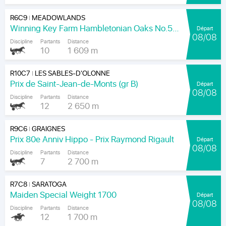
R6C9
MEADOWLANDS
|
Winning Key Farm Hambletonian Oaks No.56 - Final
Départ
08/08
Discipline
Partants
Distance
10
1 609 m
R10C7
LES SABLES-D'OLONNE
|
Prix de Saint-Jean-de-Monts (gr B)
Départ
08/08
Discipline
Partants
Distance
12
2 650 m
R9C6
GRAIGNES
|
Prix 80e Anniv Hippo - Prix Raymond Rigault
Départ
08/08
Discipline
Partants
Distance
7
2 700 m
R7C8
SARATOGA
|
Maiden Special Weight 1700
Départ
08/08
Discipline
Partants
Distance
12
1 700 m