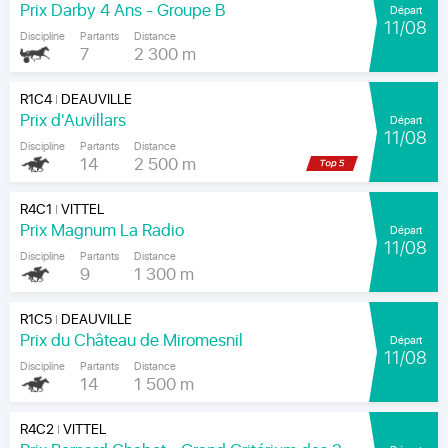
Prix Darby 4 Ans - Groupe B
Départ
11/08
Discipline
Partants
Distance
7
2 300 m
R1C4
DEAUVILLE
|
Prix d'Auvillars
Départ
11/08
Discipline
Partants
Distance
14
2 500 m
R4C1
VITTEL
|
Prix Magnum La Radio
Départ
11/08
Discipline
Partants
Distance
9
1 300 m
R1C5
DEAUVILLE
|
Prix du Château de Miromesnil
Départ
11/08
Discipline
Partants
Distance
14
1 500 m
R4C2
VITTEL
|