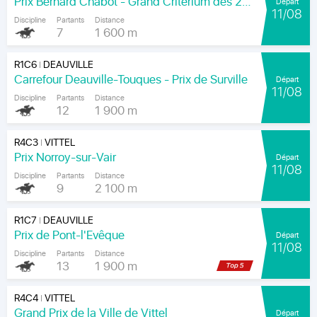
Prix Bernard Chabot - Grand Critérium des 2 Ans de Vittel
Départ
11/08
Discipline
Partants
Distance
7
1 600 m
R1C6
DEAUVILLE
|
Carrefour Deauville-Touques - Prix de Surville
Départ
11/08
Discipline
Partants
Distance
12
1 900 m
R4C3
VITTEL
|
Prix Norroy-sur-Vair
Départ
11/08
Discipline
Partants
Distance
9
2 100 m
R1C7
DEAUVILLE
|
Prix de Pont-l'Evêque
Départ
11/08
Discipline
Partants
Distance
13
1 900 m
R4C4
VITTEL
|
Grand Prix de la Ville de Vittel
Départ