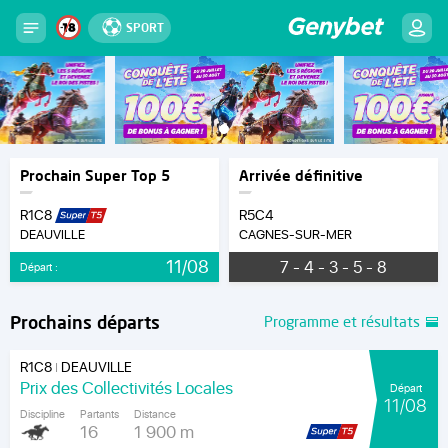
SPORT
Prochain Super Top 5
Arrivée définitive
R1C8
R5C4
DEAUVILLE
CAGNES-SUR-MER
11/08
7 - 4 - 3 - 5 - 8
Départ :
Prochains départs
Programme et résultats
R1C8
DEAUVILLE
|
Prix des Collectivités Locales
Départ
11/08
Discipline
Partants
Distance
16
1 900 m