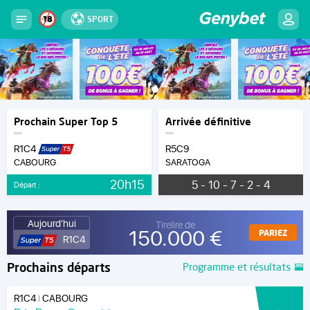
SPORT
Prochain Super Top 5
Arrivée définitive
R1C4
R5C9
CABOURG
SARATOGA
20h15
5 - 10 - 7 - 2 - 4
Départ :
Aujourd'hui
Tirelire de
150.000 €
PARIEZ
R1C4
Prochains départs
Programme et résultats
R1C4
CABOURG
|