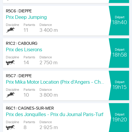
R5C6
DIEPPE
|
Prix Deep Jumping
Départ
18h40
Discipline
Partants
Distance
11
3 400 m
R1C2
CABOURG
|
Prix des Liserons
Départ
18h58
Discipline
Partants
Distance
14
2 750 m
R5C7
DIEPPE
|
Prix Mika Motor Location (Prix d'Angers - Chamionnat Paris-Turf des Apprentis-Jeunes-Jockeys)
Départ
19h15
Discipline
Partants
Distance
10
3 800 m
R6C1
CAGNES-SUR-MER
|
Prix des Jonquilles - Prix du Journal Paris-Turf
Départ
19h20
Discipline
Partants
Distance
8
2 925 m