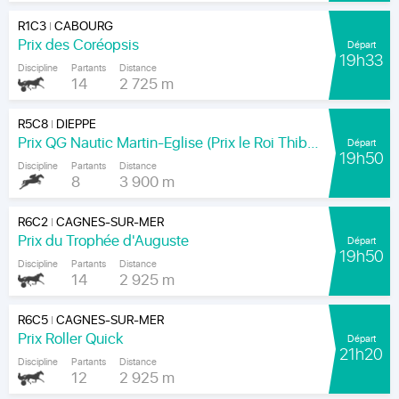
R1C3
CABOURG
|
Prix des Coréopsis
Départ
19h33
Discipline
Partants
Distance
14
2 725 m
R5C8
DIEPPE
|
Prix QG Nautic Martin-Eglise (Prix le Roi Thibault)
Départ
19h50
Discipline
Partants
Distance
8
3 900 m
R6C2
CAGNES-SUR-MER
|
Prix du Trophée d'Auguste
Départ
19h50
Discipline
Partants
Distance
14
2 925 m
R6C5
CAGNES-SUR-MER
|
Prix Roller Quick
Départ
21h20
Discipline
Partants
Distance
12
2 925 m