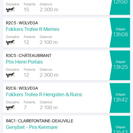
12h50
Discipline
Partants
Distance
15
2 300 m
R2C5
WOLVEGA
|
Fokkers Trofee R Merries
Départ
13h08
Discipline
Partants
Distance
12
2 100 m
R3C5
CHÂTEAUBRIANT
|
Prix Henri Portais
Départ
13h25
Discipline
Partants
Distance
12
2 300 m
R2C6
WOLVEGA
|
Fokkers Trofee R Hengsten & Ruins
Départ
13h42
Discipline
Partants
Distance
7
2 100 m
R4C1
CLAIREFONTAINE-DEAUVILLE
|
Genybet - Prix Kenmare
Départ
13h43