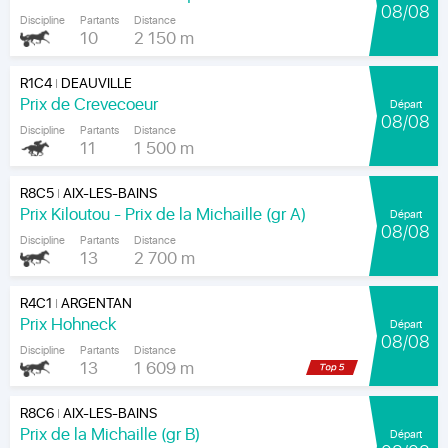
08/08
Discipline
Partants
Distance
10
2 150 m
R1C4
DEAUVILLE
|
Prix de Crevecoeur
Départ
08/08
Discipline
Partants
Distance
11
1 500 m
R8C5
AIX-LES-BAINS
|
Prix Kiloutou - Prix de la Michaille (gr A)
Départ
08/08
Discipline
Partants
Distance
13
2 700 m
R4C1
ARGENTAN
|
Prix Hohneck
Départ
08/08
Discipline
Partants
Distance
13
1 609 m
R8C6
AIX-LES-BAINS
|
Prix de la Michaille (gr B)
Départ