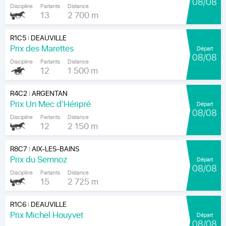
08/08
Discipline
Partants
Distance
13
2 700 m
R1C5
DEAUVILLE
|
Prix des Marettes
Départ
08/08
Discipline
Partants
Distance
12
1 500 m
R4C2
ARGENTAN
|
Prix Un Mec d'Héripré
Départ
08/08
Discipline
Partants
Distance
12
2 150 m
R8C7
AIX-LES-BAINS
|
Prix du Semnoz
Départ
08/08
Discipline
Partants
Distance
15
2 725 m
R1C6
DEAUVILLE
|
Prix Michel Houyvet
Départ
08/08