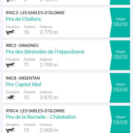
R10C3
LES SABLES-D'OLONNE
|
Prix de Challans
Départ
08/08
Discipline
Partants
Distance
16
2 775 m
R9C2
GRAIGNES
|
Prix des Bénévoles de l'Hippodrome
Départ
08/08
Discipline
Partants
Distance
11
2 700 m
R4C8
ARGENTAN
|
Prix Capital Mail
Départ
08/08
Discipline
Partants
Distance
12
2 875 m
R10C4
LES SABLES-D'OLONNE
|
Prix de la Rochelle - Châtelaillon
Départ
08/08
Discipline
Partants
Distance
13
2 000 m