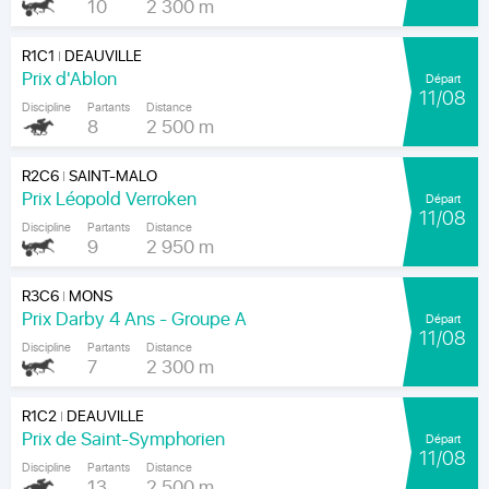
10
2 300 m
R1C1
DEAUVILLE
|
Prix d'Ablon
Départ
11/08
Discipline
Partants
Distance
8
2 500 m
R2C6
SAINT-MALO
|
Prix Léopold Verroken
Départ
11/08
Discipline
Partants
Distance
9
2 950 m
R3C6
MONS
|
Prix Darby 4 Ans - Groupe A
Départ
11/08
Discipline
Partants
Distance
7
2 300 m
R1C2
DEAUVILLE
|
Prix de Saint-Symphorien
Départ
11/08
Discipline
Partants
Distance
13
2 500 m