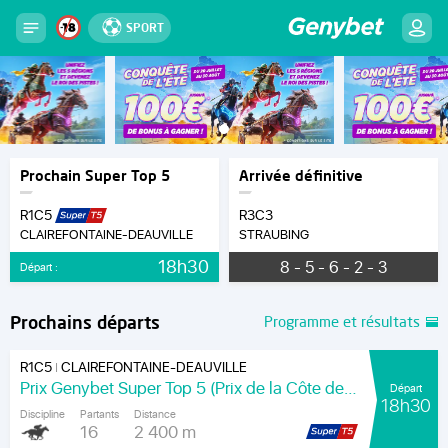
SPORT
Prochain Super Top 5
Arrivée définitive
R1C5
R3C3
CLAIREFONTAINE-DEAUVILLE
STRAUBING
18h30
8 - 5 - 6 - 2 - 3
Départ :
Prochains départs
Programme et résultats
R1C5
CLAIREFONTAINE-DEAUVILLE
|
Prix Genybet Super Top 5 (Prix de la Côte de Nacre)
Départ
18h30
Discipline
Partants
Distance
16
2 400 m