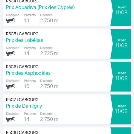
R5C4
CABOURG
|
Prix Aquadiva (Prix des Cyprès)
Départ
11/08
Discipline
Partants
Distance
13
2 750 m
R5C5
CABOURG
|
Prix des Lobélias
Départ
11/08
Discipline
Partants
Distance
14
2 725 m
R5C6
CABOURG
|
Prix des Asphodèles
Départ
11/08
Discipline
Partants
Distance
16
2 750 m
R5C7
CABOURG
|
Prix de Damigny
Départ
11/08
Discipline
Partants
Distance
14
2 750 m
R5C8
CABOURG
|