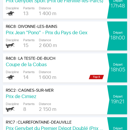
Prix Genybet Sport (Prix de Fierville-lès-Parcs)
Départ
17h48
Discipline
Partants
Distance
13
1 400 m
R6C8
DIVONNE-LES-BAINS
|
Prix Jean "Pono" - Prix du Pays de Gex
Départ
18h00
Discipline
Partants
Distance
15
2 600 m
R4C8
LA TESTE-DE-BUCH
|
Coupe de la Cobas
Départ
18h05
Discipline
Partants
Distance
14
1 600 m
R5C2
CAGNES-SUR-MER
|
Prix de Cimiez
Départ
19h21
Discipline
Partants
Distance
8
2 150 m
R1C7
CLAIREFONTAINE-DEAUVILLE
|
Prix Genybet du Premier Dépot Doublé (Prix The Wonder)
Départ