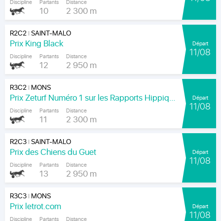
Discipline
Partants
Distance
10
2 300 m
R2C2
SAINT-MALO
|
Prix King Black
Départ
11/08
Discipline
Partants
Distance
12
2 950 m
R3C2
MONS
|
Prix Zeturf Numéro 1 sur les Rapports Hippiques
Départ
11/08
Discipline
Partants
Distance
11
2 300 m
R2C3
SAINT-MALO
|
Prix des Chiens du Guet
Départ
11/08
Discipline
Partants
Distance
13
2 950 m
R3C3
MONS
|
Prix letrot.com
Départ
11/08
Discipline
Partants
Distance