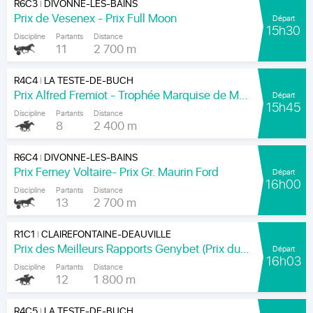
R6C3
DIVONNE-LES-BAINS
|
Prix de Vesenex - Prix Full Moon
Départ
15h30
Discipline
Partants
Distance
11
2 700 m
R4C4
LA TESTE-DE-BUCH
|
Prix Alfred Fremiot - Trophée Marquise de Moratalla
Départ
15h45
Discipline
Partants
Distance
8
2 400 m
R6C4
DIVONNE-LES-BAINS
|
Prix Ferney Voltaire- Prix Gr. Maurin Ford
Départ
16h00
Discipline
Partants
Distance
13
2 700 m
R1C1
CLAIREFONTAINE-DEAUVILLE
|
Prix des Meilleurs Rapports Genybet (Prix du Haut-Bois)
Départ
16h03
Discipline
Partants
Distance
12
1 800 m
R4C5
LA TESTE-DE-BUCH
|