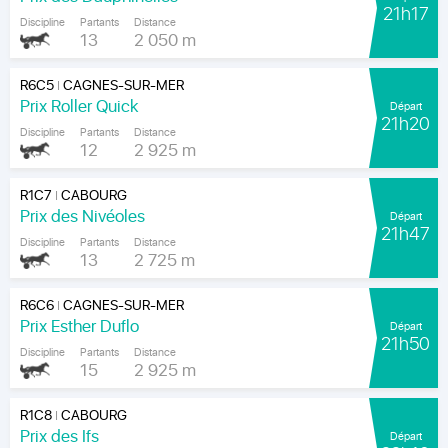
21h17
Discipline
Partants
Distance
13
2 050 m
R6C5
CAGNES-SUR-MER
|
Prix Roller Quick
Départ
21h20
Discipline
Partants
Distance
12
2 925 m
R1C7
CABOURG
|
Prix des Nivéoles
Départ
21h47
Discipline
Partants
Distance
13
2 725 m
R6C6
CAGNES-SUR-MER
|
Prix Esther Duflo
Départ
21h50
Discipline
Partants
Distance
15
2 925 m
R1C8
CABOURG
|
Prix des Ifs
Départ