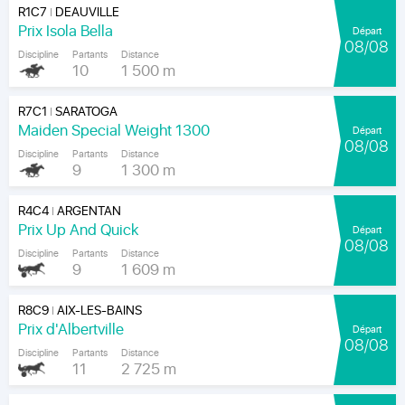
R1C7
DEAUVILLE
|
Prix Isola Bella
Départ
08/08
Discipline
Partants
Distance
10
1 500 m
R7C1
SARATOGA
|
Maiden Special Weight 1300
Départ
08/08
Discipline
Partants
Distance
9
1 300 m
R4C4
ARGENTAN
|
Prix Up And Quick
Départ
08/08
Discipline
Partants
Distance
9
1 609 m
R8C9
AIX-LES-BAINS
|
Prix d'Albertville
Départ
08/08
Discipline
Partants
Distance
11
2 725 m