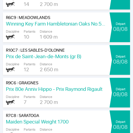
14
2 700 m
R6C9
MEADOWLANDS
|
Winning Key Farm Hambletonian Oaks No.56 - Final
Départ
08/08
Discipline
Partants
Distance
10
1 609 m
R10C7
LES SABLES-D'OLONNE
|
Prix de Saint-Jean-de-Monts (gr B)
Départ
08/08
Discipline
Partants
Distance
12
2 650 m
R9C6
GRAIGNES
|
Prix 80e Anniv Hippo - Prix Raymond Rigault
Départ
08/08
Discipline
Partants
Distance
7
2 700 m
R7C8
SARATOGA
|
Maiden Special Weight 1700
Départ
08/08
Discipline
Partants
Distance