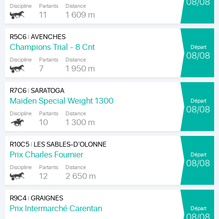
08/08
Discipline
Partants
Distance
11
1 609 m
R5C6
AVENCHES
|
Champions Trial - 8 Cnt
Départ
08/08
Discipline
Partants
Distance
7
1 950 m
R7C6
SARATOGA
|
Maiden Special Weight 1300
Départ
08/08
Discipline
Partants
Distance
10
1 300 m
R10C5
LES SABLES-D'OLONNE
|
Prix Charles Fournier
Départ
08/08
Discipline
Partants
Distance
12
2 650 m
R9C4
GRAIGNES
|
Prix Intermarché Carentan
Départ
08/08