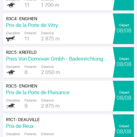
11
1 700 m
R3C4
ENGHIEN
|
Prix de la Porte de Vitry
Départ
08/08
Discipline
Partants
Distance
11
2 875 m
R2C5
KREFELD
|
Preis Von Domovari Gmbh - Badeinrichtung Auf Mass
Départ
08/08
Discipline
Partants
Distance
8
2 050 m
R3C5
ENGHIEN
|
Prix de la Porte de Plaisance
Départ
08/08
Discipline
Partants
Distance
9
2 875 m
R1C1
DEAUVILLE
|
Prix de Reux
Départ
08/08
Discipline
Partants
Distance