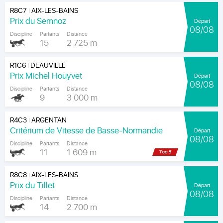
R8C7
AIX-LES-BAINS
|
Prix du Semnoz
Départ
08/08
Discipline
Partants
Distance
15
2 725 m
R1C6
DEAUVILLE
|
Prix Michel Houyvet
Départ
08/08
Discipline
Partants
Distance
9
3 000 m
R4C3
ARGENTAN
|
Critérium de Vitesse de Basse-Normandie
Départ
08/08
Discipline
Partants
Distance
11
1 609 m
R8C8
AIX-LES-BAINS
|
Prix du Tillet
Départ
08/08
Discipline
Partants
Distance
14
2 700 m