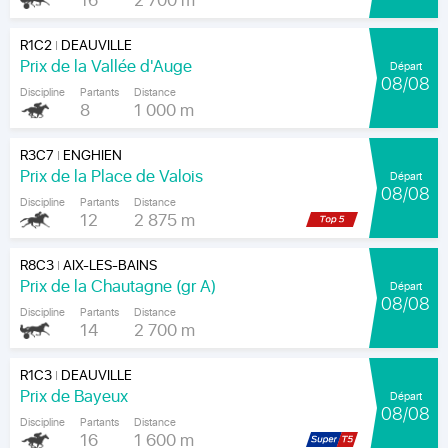
16
2 700 m
R1C2
DEAUVILLE
|
Prix de la Vallée d'Auge
Départ
08/08
Discipline
Partants
Distance
8
1 000 m
R3C7
ENGHIEN
|
Prix de la Place de Valois
Départ
08/08
Discipline
Partants
Distance
12
2 875 m
R8C3
AIX-LES-BAINS
|
Prix de la Chautagne (gr A)
Départ
08/08
Discipline
Partants
Distance
14
2 700 m
R1C3
DEAUVILLE
|
Prix de Bayeux
Départ
08/08
Discipline
Partants
Distance
16
1 600 m