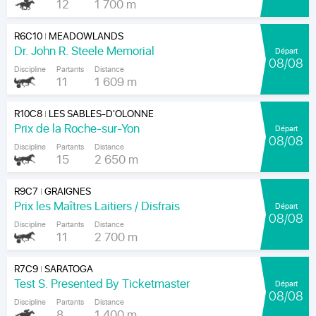
12
1 700 m
R6C10
MEADOWLANDS
|
Dr. John R. Steele Memorial
Départ
08/08
Discipline
Partants
Distance
11
1 609 m
R10C8
LES SABLES-D'OLONNE
|
Prix de la Roche-sur-Yon
Départ
08/08
Discipline
Partants
Distance
15
2 650 m
R9C7
GRAIGNES
|
Prix les Maîtres Laitiers / Disfrais
Départ
08/08
Discipline
Partants
Distance
11
2 700 m
R7C9
SARATOGA
|
Test S. Presented By Ticketmaster
Départ
08/08
Discipline
Partants
Distance
8
1 400 m