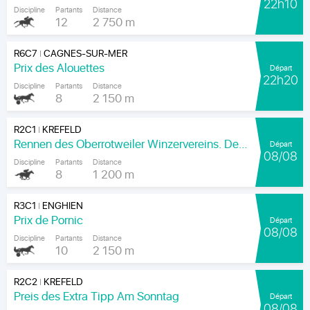
22h10
Discipline
Partants
Distance
12
2 750 m
R6C7
CAGNES-SUR-MER
|
Prix des Alouettes
Départ
22h20
Discipline
Partants
Distance
8
2 150 m
R2C1
KREFELD
|
Rennen des Oberrotweiler Winzervereins. Der Klassiker Am Kaiser.
Départ
08/08
Discipline
Partants
Distance
8
1 200 m
R3C1
ENGHIEN
|
Prix de Pornic
Départ
08/08
Discipline
Partants
Distance
10
2 150 m
R2C2
KREFELD
|
Preis des Extra Tipp Am Sonntag
Départ
08/08