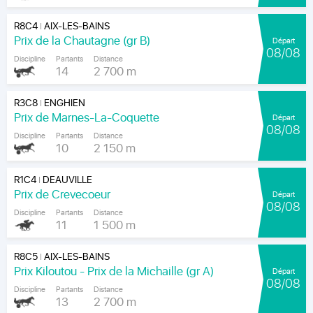
R8C4
AIX-LES-BAINS
|
Prix de la Chautagne (gr B)
Départ
08/08
Discipline
Partants
Distance
14
2 700 m
R3C8
ENGHIEN
|
Prix de Marnes-La-Coquette
Départ
08/08
Discipline
Partants
Distance
10
2 150 m
R1C4
DEAUVILLE
|
Prix de Crevecoeur
Départ
08/08
Discipline
Partants
Distance
11
1 500 m
R8C5
AIX-LES-BAINS
|
Prix Kiloutou - Prix de la Michaille (gr A)
Départ
08/08
Discipline
Partants
Distance
13
2 700 m