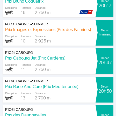
Prix Bruno Coquatrix
Départ
20h17
Discipline
Partants
Distance
16
2 750 m
R6C3
CAGNES-SUR-MER
|
Prix Images et Expressions (Prix des Palmiers)
Départ
Imminent
Discipline
Partants
Distance
10
2 925 m
R1C5
CABOURG
|
Prix Cabourg Jet (Prix Cardères)
Départ
20h47
Discipline
Partants
Distance
11
2 750 m
R6C4
CAGNES-SUR-MER
|
Prix Race And Care (Prix Mediterranée)
Départ
20h50
Discipline
Partants
Distance
13
2 700 m
R1C6
CABOURG
|
Prix des Dauphinelles
Départ