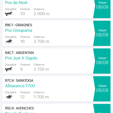
Prix de Niort
Départ
08/08
Discipline
Partants
Distance
10
2 000 m
R9C1
GRAIGNES
|
Prix Groupama
Départ
08/08
Discipline
Partants
Distance
16
2 700 m
R4C7
ARGENTAN
|
Prix Just A Gigolo
Départ
08/08
Discipline
Partants
Distance
9
2 150 m
R7C4
SARATOGA
|
Allowance 1700
Départ
08/08
Discipline
Partants
Distance
12
1 700 m
R5C4
AVENCHES
|