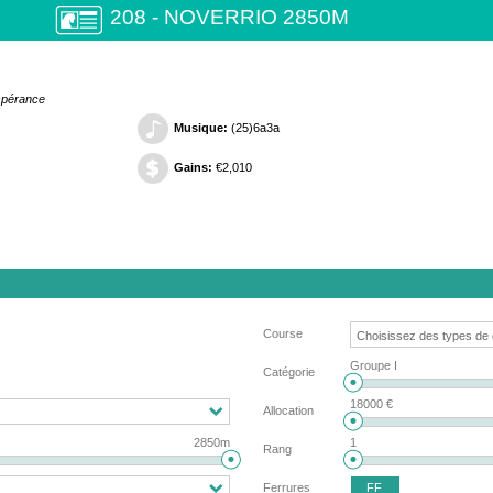
208 - NOVERRIO 2850M
Espérance
Musique:
(25)6a3a
Gains:
€2,010
Course
Groupe I
Catégorie
18000 €
Allocation
2850m
1
Rang
FF
Ferrures