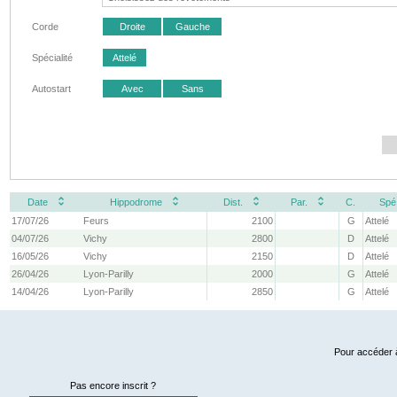
Corde
Droite
Gauche
Spécialité
Attelé
Autostart
Avec
Sans
Date
Hippodrome
Dist.
Par.
C.
Spé
17/07/26
Feurs
2100
G
Attelé
04/07/26
Vichy
2800
D
Attelé
16/05/26
Vichy
2150
D
Attelé
26/04/26
Lyon-Parilly
2000
G
Attelé
14/04/26
Lyon-Parilly
2850
G
Attelé
Pour accéder à
Pas encore inscrit ?