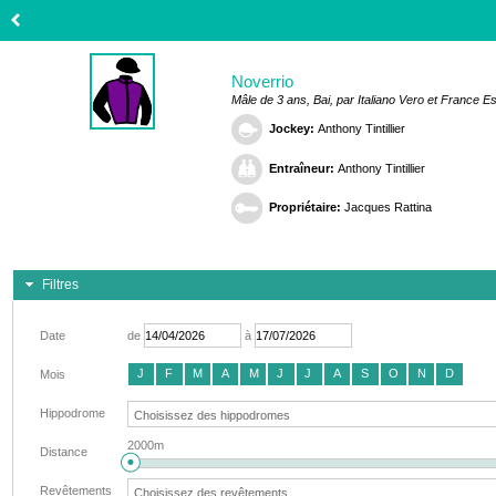
Noverrio
Mâle de 3 ans, Bai, par Italiano Vero et France 
Jockey:
Anthony Tintillier
Entraîneur:
Anthony Tintillier
Propriétaire:
Jacques Rattina
Filtres
Date
de
à
J
F
M
A
M
J
J
A
S
O
N
D
Mois
Hippodrome
2000m
Distance
Revêtements