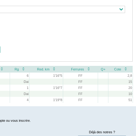
Rg
Red. km
Ferrures
Q+
Cote
6
1'16''5
FF
2,8
Dai
FF
15
1
1'16''7
FF
20
Dai
FF
10
4
1'19''8
FF
51
pte ou vous inscrire.
Déjà des notres ?