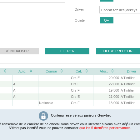
Driver
Quinté
Q+
RÉINITIALISER
FILTRER
FILTRE PRÉDÉFINI
.
Auto.
Course
Cat.
Alloc.
Driver
Crs E
20,000
A Tintillier
A
Crs E
22,000
A Tintillier
A
Crs F
19,500
A Tintillier
A
Crs E
21,000
A Tintillier
Nationale
Crs F
18,000
A Tintillier
Contenu réservé aux parieurs Genybet
 l'ensemble de la carrière de ce cheval, vous devez vous identifier si vous avez déjà un com
N'étant pas identifié vous ne pouvez consulter
que les 5 dernières performances.