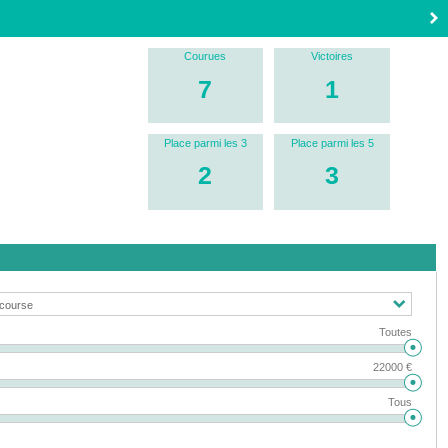
Courues
Victoires
7
1
Place parmi les 3
Place parmi les 5
2
3
Toutes
22000 €
Tous