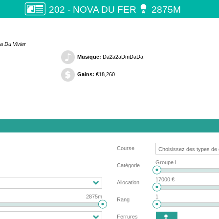

202 - NOVA DU FER
2875M
a Du Vivier
Musique:
Da2a2aDmDaDa
Gains:
€18,260
Course
Groupe I
Catégorie
17000 €
Allocation
2875m
1
Rang
Ferrures
