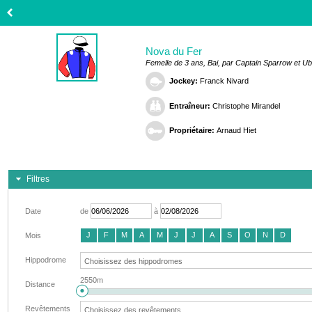
Nova du Fer
Femelle de 3 ans, Bai, par Captain Sparrow et Ub
Jockey:
Franck Nivard
Entraîneur:
Christophe Mirandel
Propriétaire:
Arnaud Hiet
Filtres
Date
de
à
J
F
M
A
M
J
J
A
S
O
N
D
Mois
Hippodrome
2550m
Distance
Revêtements