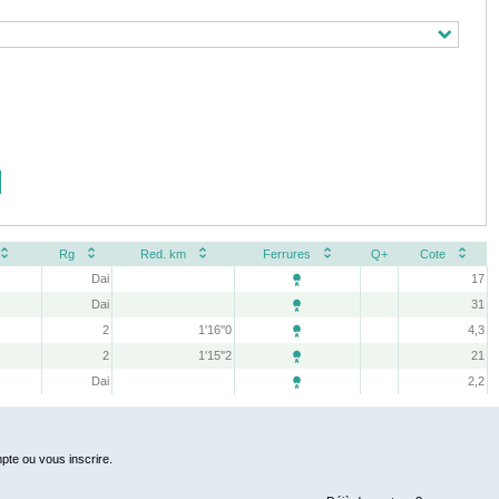
Rg
Red. km
Ferrures
Q+
Cote
Dai
17

Dai
31

2
1'16''0
4,3

2
1'15''2
21

Dai
2,2

pte ou vous inscrire.