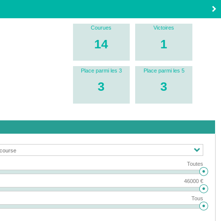
Courues
Victoires
14
1
Place parmi les 3
Place parmi les 5
3
3
Toutes
46000 €
Tous