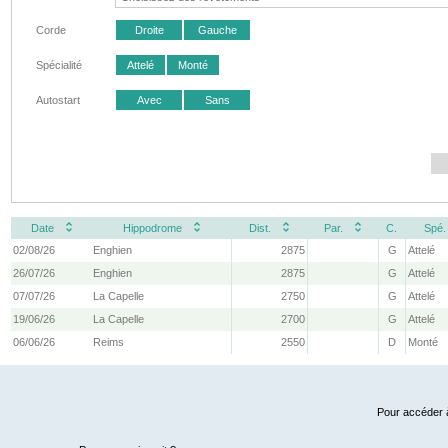
Corde
Droite
Gauche
Spécialité
Attelé
Monté
Autostart
Avec
Sans
Date
Hippodrome
Dist.
Par.
C.
Spé.
02/08/26
Enghien
2875
G
Attelé
26/07/26
Enghien
2875
G
Attelé
07/07/26
La Capelle
2750
G
Attelé
19/06/26
La Capelle
2700
G
Attelé
06/06/26
Reims
2550
D
Monté
Pour accéder à