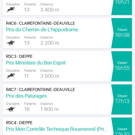
16h21
Discipline
Partants
Distance
13
3 400 m
R4C6
CLAIREFONTAINE-DEAUVILLE
|
Prix du Chemin de L'hippodrome
Départ
16h38
Discipline
Partants
Distance
13
2 200 m
R5C3
DIEPPE
|
Prix Ministère du Bon Esprit
Départ
16h55
Discipline
Partants
Distance
11
3 500 m
R4C7
CLAIREFONTAINE-DEAUVILLE
|
Prix des Paturages
Départ
17h13
Discipline
Partants
Distance
16
1 800 m
R5C4
DIEPPE
|
Prix Mon Contrôle Technique Rouxmesnil (Prix Jean de la Rochefoucauld)
Départ
17h30