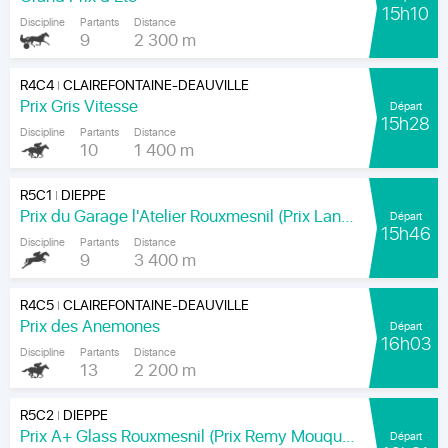
15h10
Discipline
Partants
Distance
9
2 300 m
R4C4
CLAIREFONTAINE-DEAUVILLE
|
Prix Gris Vitesse
Départ
15h28
Discipline
Partants
Distance
10
1 400 m
R5C1
DIEPPE
|
Prix du Garage l'Atelier Rouxmesnil (Prix Lands End)
Départ
15h46
Discipline
Partants
Distance
9
3 400 m
R4C5
CLAIREFONTAINE-DEAUVILLE
|
Prix des Anemones
Départ
16h03
Discipline
Partants
Distance
13
2 200 m
R5C2
DIEPPE
|
Prix A+ Glass Rouxmesnil (Prix Remy Mouquet)
Départ