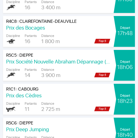
Discipline
Partants
Distance
16
3 400 m
R4C8
CLAIREFONTAINE-DEAUVILLE
|
Prix des Bocages
Départ
17h48
Discipline
Partants
Distance
16
1 800 m
R5C5
DIEPPE
|
Prix Société Nouvelle Abraham Dépannage (Prix Arenice)
Départ
18h06
Discipline
Partants
Distance
14
3 900 m
R1C1
CABOURG
|
Prix des Cèdres
Départ
18h23
Discipline
Partants
Distance
11
2 725 m
R5C6
DIEPPE
|
Prix Deep Jumping
Départ
18h40
Discipline
Partants
Distance