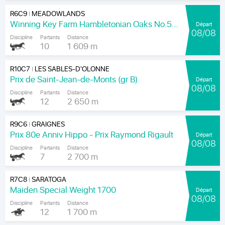
R6C9
MEADOWLANDS
|
Winning Key Farm Hambletonian Oaks No.56 - Final
Départ
08/08
Discipline
Partants
Distance
10
1 609 m
R10C7
LES SABLES-D'OLONNE
|
Prix de Saint-Jean-de-Monts (gr B)
Départ
08/08
Discipline
Partants
Distance
12
2 650 m
R9C6
GRAIGNES
|
Prix 80e Anniv Hippo - Prix Raymond Rigault
Départ
08/08
Discipline
Partants
Distance
7
2 700 m
R7C8
SARATOGA
|
Maiden Special Weight 1700
Départ
08/08
Discipline
Partants
Distance
12
1 700 m