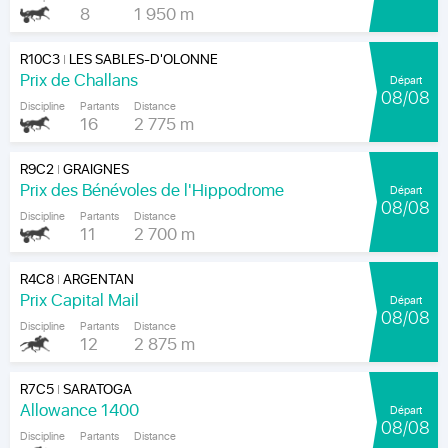
8
1 950 m
R10C3
LES SABLES-D'OLONNE
|
Prix de Challans
Départ
08/08
Discipline
Partants
Distance
16
2 775 m
R9C2
GRAIGNES
|
Prix des Bénévoles de l'Hippodrome
Départ
08/08
Discipline
Partants
Distance
11
2 700 m
R4C8
ARGENTAN
|
Prix Capital Mail
Départ
08/08
Discipline
Partants
Distance
12
2 875 m
R7C5
SARATOGA
|
Allowance 1400
Départ
08/08
Discipline
Partants
Distance