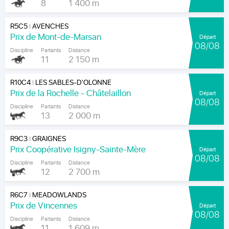
8
1 400 m
R5C5
AVENCHES
|
Prix de Mont-de-Marsan
Départ
08/08
Discipline
Partants
Distance
11
2 150 m
R10C4
LES SABLES-D'OLONNE
|
Prix de la Rochelle - Châtelaillon
Départ
08/08
Discipline
Partants
Distance
13
2 000 m
R9C3
GRAIGNES
|
Prix Coopérative Isigny-Sainte-Mère
Départ
08/08
Discipline
Partants
Distance
12
2 700 m
R6C7
MEADOWLANDS
|
Prix de Vincennes
Départ
08/08
Discipline
Partants
Distance
11
1 609 m