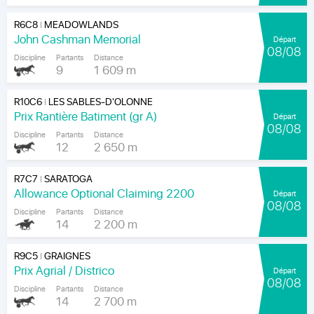
R6C8
MEADOWLANDS
|
John Cashman Memorial
Départ
08/08
Discipline
Partants
Distance
9
1 609 m
R10C6
LES SABLES-D'OLONNE
|
Prix Rantière Batiment (gr A)
Départ
08/08
Discipline
Partants
Distance
12
2 650 m
R7C7
SARATOGA
|
Allowance Optional Claiming 2200
Départ
08/08
Discipline
Partants
Distance
14
2 200 m
R9C5
GRAIGNES
|
Prix Agrial / Districo
Départ
08/08
Discipline
Partants
Distance
14
2 700 m