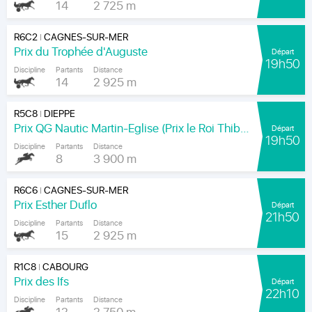
14
2 725 m
R6C2
CAGNES-SUR-MER
|
Prix du Trophée d'Auguste
Départ
19h50
Discipline
Partants
Distance
14
2 925 m
R5C8
DIEPPE
|
Prix QG Nautic Martin-Eglise (Prix le Roi Thibault)
Départ
19h50
Discipline
Partants
Distance
8
3 900 m
R6C6
CAGNES-SUR-MER
|
Prix Esther Duflo
Départ
21h50
Discipline
Partants
Distance
15
2 925 m
R1C8
CABOURG
|
Prix des Ifs
Départ
22h10
Discipline
Partants
Distance