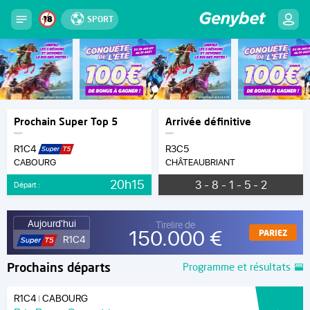
SPORT
Prochain Super Top 5
Arrivée définitive
R1C4
R3C5
CABOURG
CHÂTEAUBRIANT
20h15
3 - 8 - 1 - 5 - 2
Départ :
Aujourd'hui
Tirelire de
150.000 €
PARIEZ
R1C4
Prochains départs
Programme et résultats
R1C4
CABOURG
|