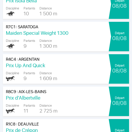
Prix Isola Bella
Départ
08/08
Discipline
Partants
Distance
10
1 500 m
R7C1
SARATOGA
|
Maiden Special Weight 1300
Départ
08/08
Discipline
Partants
Distance
9
1 300 m
R4C4
ARGENTAN
|
Prix Up And Quick
Départ
08/08
Discipline
Partants
Distance
9
1 609 m
R8C9
AIX-LES-BAINS
|
Prix d'Albertville
Départ
08/08
Discipline
Partants
Distance
11
2 725 m
R1C8
DEAUVILLE
|
Prix de Crépon
Départ