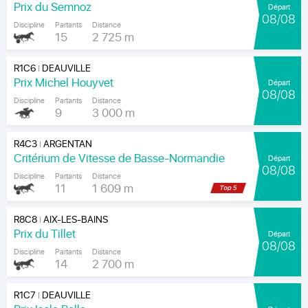
Prix du Semnoz
Départ
08/08
Discipline
Partants
Distance
15
2 725 m
R1C6
DEAUVILLE
|
Prix Michel Houyvet
Départ
08/08
Discipline
Partants
Distance
9
3 000 m
R4C3
ARGENTAN
|
Critérium de Vitesse de Basse-Normandie
Départ
08/08
Discipline
Partants
Distance
11
1 609 m
R8C8
AIX-LES-BAINS
|
Prix du Tillet
Départ
08/08
Discipline
Partants
Distance
14
2 700 m
R1C7
DEAUVILLE
|