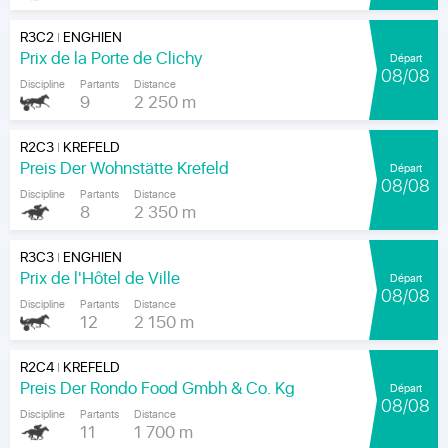
R3C2
ENGHIEN
|
Prix de la Porte de Clichy
Départ
08/08
Discipline
Partants
Distance
9
2 250 m
R2C3
KREFELD
|
Preis Der Wohnstätte Krefeld
Départ
08/08
Discipline
Partants
Distance
8
2 350 m
R3C3
ENGHIEN
|
Prix de l'Hôtel de Ville
Départ
08/08
Discipline
Partants
Distance
12
2 150 m
R2C4
KREFELD
|
Preis Der Rondo Food Gmbh & Co. Kg
Départ
08/08
Discipline
Partants
Distance
11
1 700 m