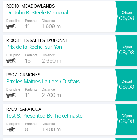
R6C10
MEADOWLANDS
|
Dr. John R. Steele Memorial
Départ
08/08
Discipline
Partants
Distance
11
1 609 m
R10C8
LES SABLES-D'OLONNE
|
Prix de la Roche-sur-Yon
Départ
08/08
Discipline
Partants
Distance
15
2 650 m
R9C7
GRAIGNES
|
Prix les Maîtres Laitiers / Disfrais
Départ
08/08
Discipline
Partants
Distance
11
2 700 m
R7C9
SARATOGA
|
Test S. Presented By Ticketmaster
Départ
08/08
Discipline
Partants
Distance
8
1 400 m