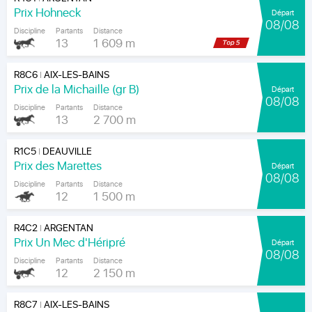
Prix Hohneck
Départ
08/08
Discipline
Partants
Distance
13
1 609 m
R8C6
AIX-LES-BAINS
|
Prix de la Michaille (gr B)
Départ
08/08
Discipline
Partants
Distance
13
2 700 m
R1C5
DEAUVILLE
|
Prix des Marettes
Départ
08/08
Discipline
Partants
Distance
12
1 500 m
R4C2
ARGENTAN
|
Prix Un Mec d'Héripré
Départ
08/08
Discipline
Partants
Distance
12
2 150 m
R8C7
AIX-LES-BAINS
|