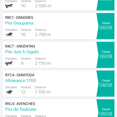
Discipline
Partants
Distance
10
2 000 m
R9C1
GRAIGNES
|
Prix Groupama
Départ
08/08
Discipline
Partants
Distance
16
2 700 m
R4C7
ARGENTAN
|
Prix Just A Gigolo
Départ
08/08
Discipline
Partants
Distance
9
2 150 m
R7C4
SARATOGA
|
Allowance 1700
Départ
08/08
Discipline
Partants
Distance
12
1 700 m
R5C4
AVENCHES
|
Prix de Toulouse
Départ
08/08
Discipline
Partants
Distance