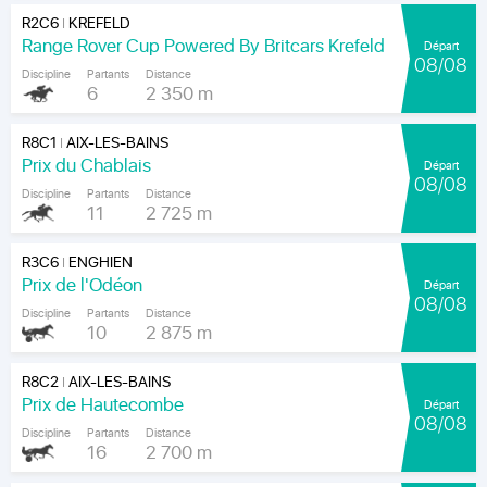
R2C6
KREFELD
|
Range Rover Cup Powered By Britcars Krefeld
Départ
08/08
Discipline
Partants
Distance
6
2 350 m
R8C1
AIX-LES-BAINS
|
Prix du Chablais
Départ
08/08
Discipline
Partants
Distance
11
2 725 m
R3C6
ENGHIEN
|
Prix de l'Odéon
Départ
08/08
Discipline
Partants
Distance
10
2 875 m
R8C2
AIX-LES-BAINS
|
Prix de Hautecombe
Départ
08/08
Discipline
Partants
Distance
16
2 700 m