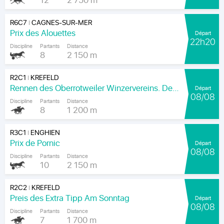
12
2 750 m
R6C7
CAGNES-SUR-MER
|
Prix des Alouettes
Départ
22h20
Discipline
Partants
Distance
8
2 150 m
R2C1
KREFELD
|
Rennen des Oberrotweiler Winzervereins. Der Klassiker Am Kaiser.
Départ
08/08
Discipline
Partants
Distance
8
1 200 m
R3C1
ENGHIEN
|
Prix de Pornic
Départ
08/08
Discipline
Partants
Distance
10
2 150 m
R2C2
KREFELD
|
Preis des Extra Tipp Am Sonntag
Départ
08/08
Discipline
Partants
Distance
7
1 700 m