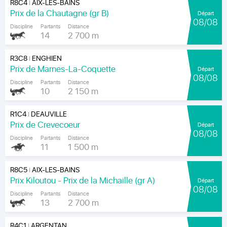
R8C4
AIX-LES-BAINS
|
Prix de la Chautagne (gr B)
Départ
08/08
Discipline
Partants
Distance
14
2 700 m
R3C8
ENGHIEN
|
Prix de Marnes-La-Coquette
Départ
08/08
Discipline
Partants
Distance
10
2 150 m
R1C4
DEAUVILLE
|
Prix de Crevecoeur
Départ
08/08
Discipline
Partants
Distance
11
1 500 m
R8C5
AIX-LES-BAINS
|
Prix Kiloutou - Prix de la Michaille (gr A)
Départ
08/08
Discipline
Partants
Distance
13
2 700 m
R4C1
ARGENTAN
|