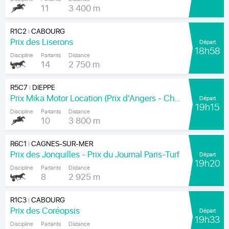
11
3 400 m
R1C2
CABOURG
|
Prix des Liserons
Départ
18h58
Discipline
Partants
Distance
14
2 750 m
R5C7
DIEPPE
|
Prix Mika Motor Location (Prix d'Angers - Chamionnat Paris-Turf des Apprentis-Jeunes-Jockeys)
Départ
19h15
Discipline
Partants
Distance
10
3 800 m
R6C1
CAGNES-SUR-MER
|
Prix des Jonquilles - Prix du Journal Paris-Turf
Départ
19h20
Discipline
Partants
Distance
8
2 925 m
R1C3
CABOURG
|
Prix des Coréopsis
Départ
19h33
Discipline
Partants
Distance