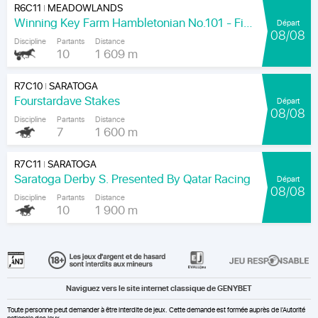
R6C11
MEADOWLANDS
|
Winning Key Farm Hambletonian No.101 - Final
Départ
08/08
Discipline
Partants
Distance
10
1 609 m
R7C10
SARATOGA
|
Fourstardave Stakes
Départ
08/08
Discipline
Partants
Distance
7
1 600 m
R7C11
SARATOGA
|
Saratoga Derby S. Presented By Qatar Racing
Départ
08/08
Discipline
Partants
Distance
10
1 900 m
Naviguez vers le site internet classique de GENYBET
Toute personne peut demander à être interdite de jeux. Cette demande est formée auprès de l'Autorité