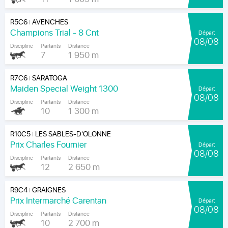
R5C6
AVENCHES
|
Champions Trial - 8 Cnt
Départ
08/08
Discipline
Partants
Distance
7
1 950 m
R7C6
SARATOGA
|
Maiden Special Weight 1300
Départ
08/08
Discipline
Partants
Distance
10
1 300 m
R10C5
LES SABLES-D'OLONNE
|
Prix Charles Fournier
Départ
08/08
Discipline
Partants
Distance
12
2 650 m
R9C4
GRAIGNES
|
Prix Intermarché Carentan
Départ
08/08
Discipline
Partants
Distance
10
2 700 m