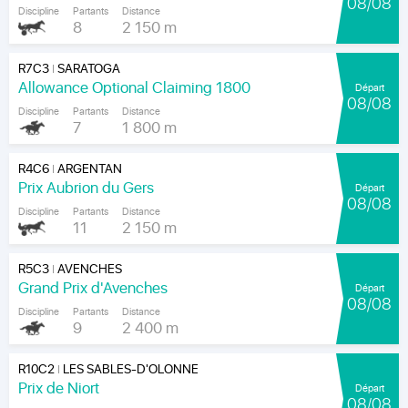
08/08
Discipline
Partants
Distance
8
2 150 m
R7C3
SARATOGA
|
Allowance Optional Claiming 1800
Départ
08/08
Discipline
Partants
Distance
7
1 800 m
R4C6
ARGENTAN
|
Prix Aubrion du Gers
Départ
08/08
Discipline
Partants
Distance
11
2 150 m
R5C3
AVENCHES
|
Grand Prix d'Avenches
Départ
08/08
Discipline
Partants
Distance
9
2 400 m
R10C2
LES SABLES-D'OLONNE
|
Prix de Niort
Départ
08/08