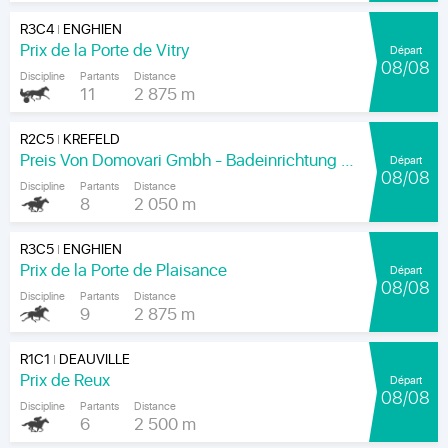
R3C4
ENGHIEN
|
Prix de la Porte de Vitry
Départ
08/08
Discipline
Partants
Distance
11
2 875 m
R2C5
KREFELD
|
Preis Von Domovari Gmbh - Badeinrichtung Auf Mass
Départ
08/08
Discipline
Partants
Distance
8
2 050 m
R3C5
ENGHIEN
|
Prix de la Porte de Plaisance
Départ
08/08
Discipline
Partants
Distance
9
2 875 m
R1C1
DEAUVILLE
|
Prix de Reux
Départ
08/08
Discipline
Partants
Distance
6
2 500 m