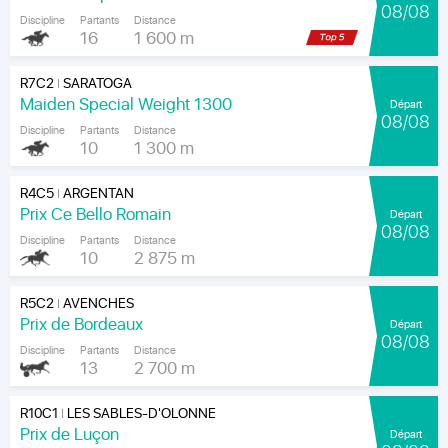
08/08
Discipline
Partants
Distance
16
1 600 m
R7C2
SARATOGA
|
Maiden Special Weight 1300
Départ
08/08
Discipline
Partants
Distance
10
1 300 m
R4C5
ARGENTAN
|
Prix Ce Bello Romain
Départ
08/08
Discipline
Partants
Distance
10
2 875 m
R5C2
AVENCHES
|
Prix de Bordeaux
Départ
08/08
Discipline
Partants
Distance
13
2 700 m
R10C1
LES SABLES-D'OLONNE
|
Prix de Luçon
Départ