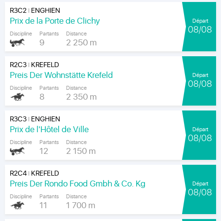
R3C2
ENGHIEN
|
Prix de la Porte de Clichy
Départ
08/08
Discipline
Partants
Distance
9
2 250 m
R2C3
KREFELD
|
Preis Der Wohnstätte Krefeld
Départ
08/08
Discipline
Partants
Distance
8
2 350 m
R3C3
ENGHIEN
|
Prix de l'Hôtel de Ville
Départ
08/08
Discipline
Partants
Distance
12
2 150 m
R2C4
KREFELD
|
Preis Der Rondo Food Gmbh & Co. Kg
Départ
08/08
Discipline
Partants
Distance
11
1 700 m