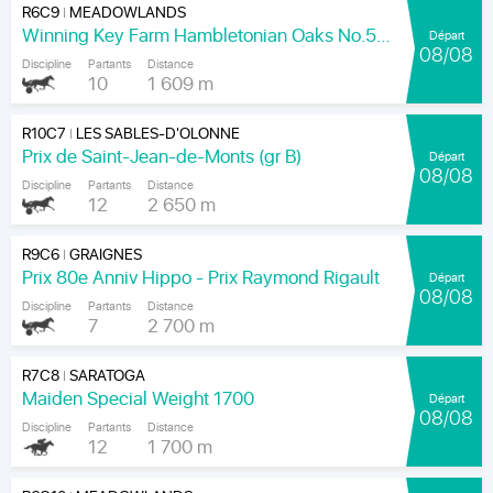
R6C9
MEADOWLANDS
|
Winning Key Farm Hambletonian Oaks No.56 - Final
Départ
08/08
Discipline
Partants
Distance
10
1 609 m
R10C7
LES SABLES-D'OLONNE
|
Prix de Saint-Jean-de-Monts (gr B)
Départ
08/08
Discipline
Partants
Distance
12
2 650 m
R9C6
GRAIGNES
|
Prix 80e Anniv Hippo - Prix Raymond Rigault
Départ
08/08
Discipline
Partants
Distance
7
2 700 m
R7C8
SARATOGA
|
Maiden Special Weight 1700
Départ
08/08
Discipline
Partants
Distance
12
1 700 m