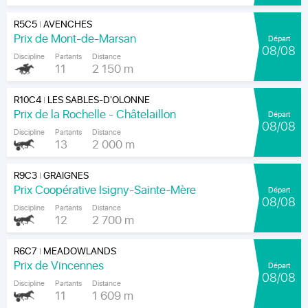
R5C5
AVENCHES
|
Prix de Mont-de-Marsan
Départ
08/08
Discipline
Partants
Distance
11
2 150 m
R10C4
LES SABLES-D'OLONNE
|
Prix de la Rochelle - Châtelaillon
Départ
08/08
Discipline
Partants
Distance
13
2 000 m
R9C3
GRAIGNES
|
Prix Coopérative Isigny-Sainte-Mère
Départ
08/08
Discipline
Partants
Distance
12
2 700 m
R6C7
MEADOWLANDS
|
Prix de Vincennes
Départ
08/08
Discipline
Partants
Distance
11
1 609 m