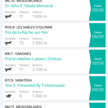
R6C10
MEADOWLANDS
|
Dr. John R. Steele Memorial
Départ
08/08
Discipline
Partants
Distance
11
1 609 m
R10C8
LES SABLES-D'OLONNE
|
Prix de la Roche-sur-Yon
Départ
08/08
Discipline
Partants
Distance
15
2 650 m
R9C7
GRAIGNES
|
Prix les Maîtres Laitiers / Disfrais
Départ
08/08
Discipline
Partants
Distance
11
2 700 m
R7C9
SARATOGA
|
Test S. Presented By Ticketmaster
Départ
08/08
Discipline
Partants
Distance
8
1 400 m
R6C11
MEADOWLANDS
|