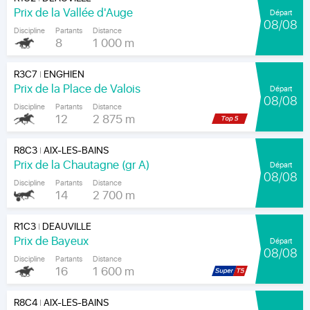
Prix de la Vallée d'Auge
Départ
08/08
Discipline
Partants
Distance
8
1 000 m
R3C7
ENGHIEN
|
Prix de la Place de Valois
Départ
08/08
Discipline
Partants
Distance
12
2 875 m
R8C3
AIX-LES-BAINS
|
Prix de la Chautagne (gr A)
Départ
08/08
Discipline
Partants
Distance
14
2 700 m
R1C3
DEAUVILLE
|
Prix de Bayeux
Départ
08/08
Discipline
Partants
Distance
16
1 600 m
R8C4
AIX-LES-BAINS
|