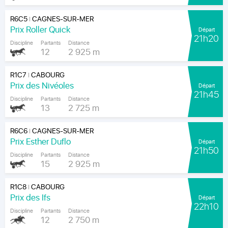
R6C5
CAGNES-SUR-MER
|
Prix Roller Quick
Départ
21h20
Discipline
Partants
Distance
12
2 925 m
R1C7
CABOURG
|
Prix des Nivéoles
Départ
21h45
Discipline
Partants
Distance
13
2 725 m
R6C6
CAGNES-SUR-MER
|
Prix Esther Duflo
Départ
21h50
Discipline
Partants
Distance
15
2 925 m
R1C8
CABOURG
|
Prix des Ifs
Départ
22h10
Discipline
Partants
Distance
12
2 750 m