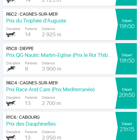
14
2 725 m
R6C2
CAGNES-SUR-MER
|
Prix du Trophée d'Auguste
Départ
19h50
Discipline
Partants
Distance
14
2 925 m
R5C8
DIEPPE
|
Prix QG Nautic Martin-Eglise (Prix le Roi Thibault)
Départ
19h50
Discipline
Partants
Distance
8
3 900 m
R6C4
CAGNES-SUR-MER
|
Prix Race And Care (Prix Mediterranée)
Départ
20h50
Discipline
Partants
Distance
13
2 700 m
R1C6
CABOURG
|
Prix des Dauphinelles
Départ
21h15
Discipline
Partants
Distance
13
2 050 m