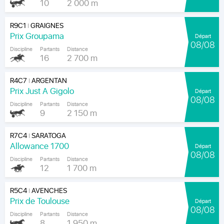
10
2 000 m
R9C1
GRAIGNES
|
Prix Groupama
Départ
08/08
Discipline
Partants
Distance
16
2 700 m
R4C7
ARGENTAN
|
Prix Just A Gigolo
Départ
08/08
Discipline
Partants
Distance
9
2 150 m
R7C4
SARATOGA
|
Allowance 1700
Départ
08/08
Discipline
Partants
Distance
12
1 700 m
R5C4
AVENCHES
|
Prix de Toulouse
Départ
08/08
Discipline
Partants
Distance
8
1 950 m