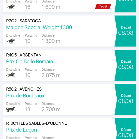
Discipline
Partants
Distance
16
1 600 m
R7C2
SARATOGA
|
Maiden Special Weight 1300
Départ
08/08
Discipline
Partants
Distance
10
1 300 m
R4C5
ARGENTAN
|
Prix Ce Bello Romain
Départ
08/08
Discipline
Partants
Distance
10
2 875 m
R5C2
AVENCHES
|
Prix de Bordeaux
Départ
08/08
Discipline
Partants
Distance
13
2 700 m
R10C1
LES SABLES-D'OLONNE
|
Prix de Luçon
Départ
08/08
Discipline
Partants
Distance