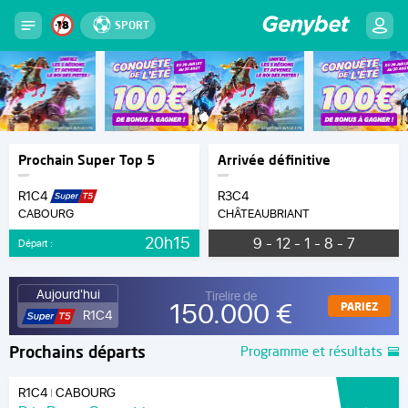
SPORT
Prochain Super Top 5
Arrivée définitive
R1C4
R3C4
CABOURG
CHÂTEAUBRIANT
20h15
9 - 12 - 1 - 8 - 7
Départ :
Aujourd'hui
Tirelire de
150.000 €
PARIEZ
R1C4
Prochains départs
Programme et résultats
R1C4
CABOURG
|