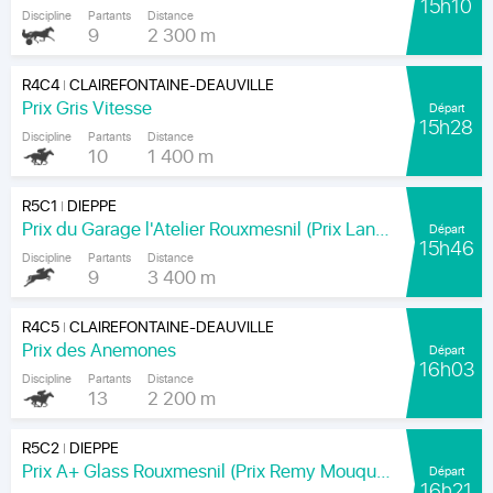
15h10
Discipline
Partants
Distance
9
2 300 m
R4C4
CLAIREFONTAINE-DEAUVILLE
|
Prix Gris Vitesse
Départ
15h28
Discipline
Partants
Distance
10
1 400 m
R5C1
DIEPPE
|
Prix du Garage l'Atelier Rouxmesnil (Prix Lands End)
Départ
15h46
Discipline
Partants
Distance
9
3 400 m
R4C5
CLAIREFONTAINE-DEAUVILLE
|
Prix des Anemones
Départ
16h03
Discipline
Partants
Distance
13
2 200 m
R5C2
DIEPPE
|
Prix A+ Glass Rouxmesnil (Prix Remy Mouquet)
Départ
16h21