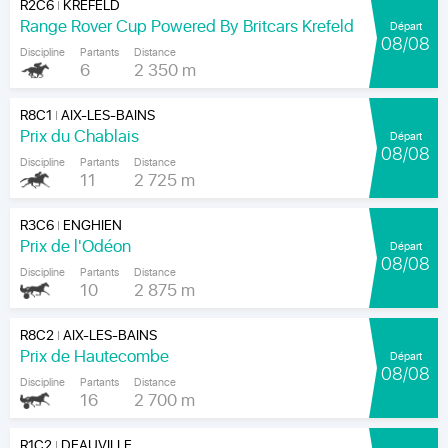
R2C6
KREFELD
|
Range Rover Cup Powered By Britcars Krefeld
Départ
08/08
Discipline
Partants
Distance
6
2 350 m
R8C1
AIX-LES-BAINS
|
Prix du Chablais
Départ
08/08
Discipline
Partants
Distance
11
2 725 m
R3C6
ENGHIEN
|
Prix de l'Odéon
Départ
08/08
Discipline
Partants
Distance
10
2 875 m
R8C2
AIX-LES-BAINS
|
Prix de Hautecombe
Départ
08/08
Discipline
Partants
Distance
16
2 700 m
R1C2
DEAUVILLE
|