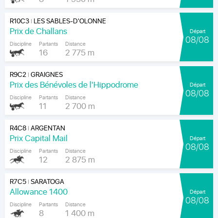
R10C3
LES SABLES-D'OLONNE
|
Prix de Challans
Départ
08/08
Discipline
Partants
Distance
16
2 775 m
R9C2
GRAIGNES
|
Prix des Bénévoles de l'Hippodrome
Départ
08/08
Discipline
Partants
Distance
11
2 700 m
R4C8
ARGENTAN
|
Prix Capital Mail
Départ
08/08
Discipline
Partants
Distance
12
2 875 m
R7C5
SARATOGA
|
Allowance 1400
Départ
08/08
Discipline
Partants
Distance
8
1 400 m