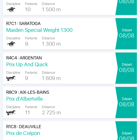
08/08
Discipline
Partants
Distance
10
1 500 m
R7C1
SARATOGA
|
Maiden Special Weight 1300
Départ
08/08
Discipline
Partants
Distance
9
1 300 m
R4C4
ARGENTAN
|
Prix Up And Quick
Départ
08/08
Discipline
Partants
Distance
9
1 609 m
R8C9
AIX-LES-BAINS
|
Prix d'Albertville
Départ
08/08
Discipline
Partants
Distance
11
2 725 m
R1C8
DEAUVILLE
|
Prix de Crépon
Départ
08/08