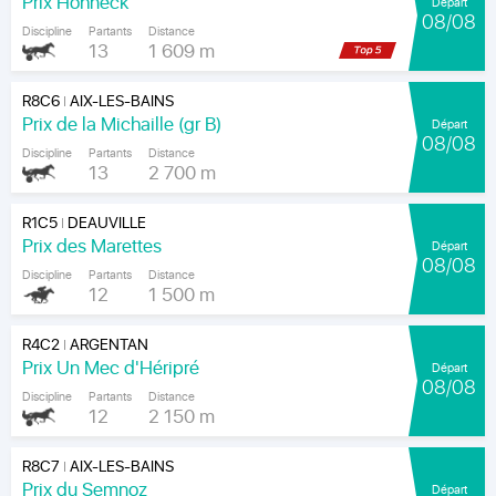
Prix Hohneck
Départ
08/08
Discipline
Partants
Distance
13
1 609 m
R8C6
AIX-LES-BAINS
|
Prix de la Michaille (gr B)
Départ
08/08
Discipline
Partants
Distance
13
2 700 m
R1C5
DEAUVILLE
|
Prix des Marettes
Départ
08/08
Discipline
Partants
Distance
12
1 500 m
R4C2
ARGENTAN
|
Prix Un Mec d'Héripré
Départ
08/08
Discipline
Partants
Distance
12
2 150 m
R8C7
AIX-LES-BAINS
|
Prix du Semnoz
Départ