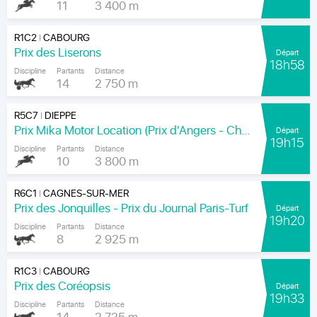
11
3 400 m
R1C2
CABOURG
|
Prix des Liserons
Départ
18h58
Discipline
Partants
Distance
14
2 750 m
R5C7
DIEPPE
|
Prix Mika Motor Location (Prix d'Angers - Chamionnat Paris-Turf des Apprentis-Jeunes-Jockeys)
Départ
19h15
Discipline
Partants
Distance
10
3 800 m
R6C1
CAGNES-SUR-MER
|
Prix des Jonquilles - Prix du Journal Paris-Turf
Départ
19h20
Discipline
Partants
Distance
8
2 925 m
R1C3
CABOURG
|
Prix des Coréopsis
Départ
19h33
Discipline
Partants
Distance