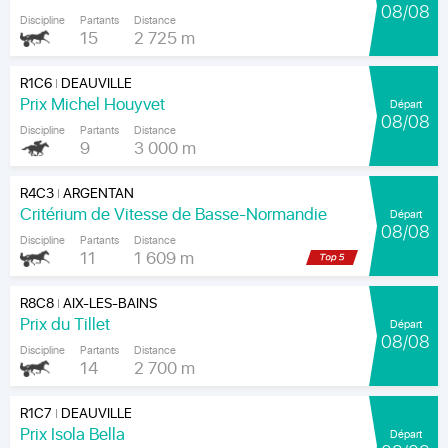
08/08
Discipline
Partants
Distance
15
2 725 m
R1C6
DEAUVILLE
|
Prix Michel Houyvet
Départ
08/08
Discipline
Partants
Distance
9
3 000 m
R4C3
ARGENTAN
|
Critérium de Vitesse de Basse-Normandie
Départ
08/08
Discipline
Partants
Distance
11
1 609 m
R8C8
AIX-LES-BAINS
|
Prix du Tillet
Départ
08/08
Discipline
Partants
Distance
14
2 700 m
R1C7
DEAUVILLE
|
Prix Isola Bella
Départ