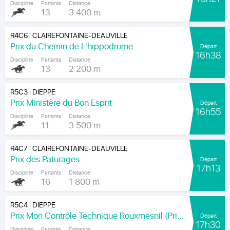
Discipline
Partants
Distance
13
3 400 m
R4C6
CLAIREFONTAINE-DEAUVILLE
|
Prix du Chemin de L'hippodrome
Départ
16h38
Discipline
Partants
Distance
13
2 200 m
R5C3
DIEPPE
|
Prix Ministère du Bon Esprit
Départ
16h55
Discipline
Partants
Distance
11
3 500 m
R4C7
CLAIREFONTAINE-DEAUVILLE
|
Prix des Paturages
Départ
17h13
Discipline
Partants
Distance
16
1 800 m
R5C4
DIEPPE
|
Prix Mon Contrôle Technique Rouxmesnil (Prix Jean de la Rochefoucauld)
Départ
17h30
Discipline
Partants
Distance