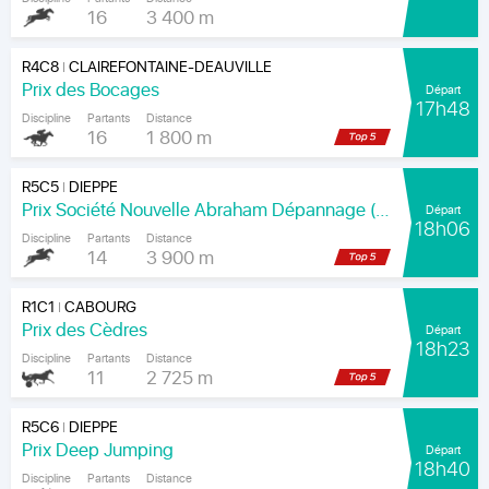
16
3 400 m
R4C8
CLAIREFONTAINE-DEAUVILLE
|
Prix des Bocages
Départ
17h48
Discipline
Partants
Distance
16
1 800 m
R5C5
DIEPPE
|
Prix Société Nouvelle Abraham Dépannage (Prix Arenice)
Départ
18h06
Discipline
Partants
Distance
14
3 900 m
R1C1
CABOURG
|
Prix des Cèdres
Départ
18h23
Discipline
Partants
Distance
11
2 725 m
R5C6
DIEPPE
|
Prix Deep Jumping
Départ
18h40
Discipline
Partants
Distance