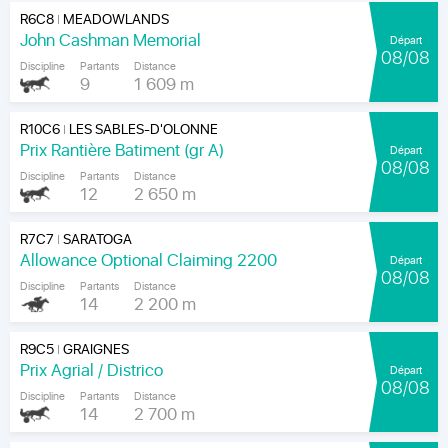
R6C8
MEADOWLANDS
|
John Cashman Memorial
Départ
08/08
Discipline
Partants
Distance
9
1 609 m
R10C6
LES SABLES-D'OLONNE
|
Prix Rantière Batiment (gr A)
Départ
08/08
Discipline
Partants
Distance
12
2 650 m
R7C7
SARATOGA
|
Allowance Optional Claiming 2200
Départ
08/08
Discipline
Partants
Distance
14
2 200 m
R9C5
GRAIGNES
|
Prix Agrial / Districo
Départ
08/08
Discipline
Partants
Distance
14
2 700 m