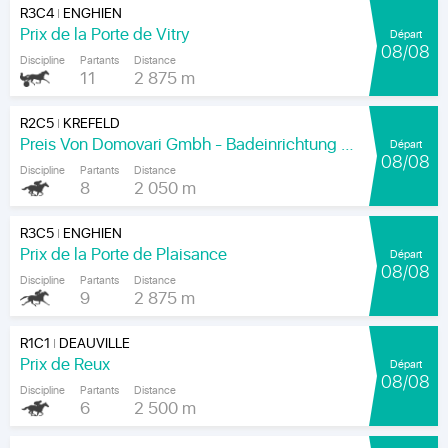
R3C4
ENGHIEN
|
Prix de la Porte de Vitry
Départ
08/08
Discipline
Partants
Distance
11
2 875 m
R2C5
KREFELD
|
Preis Von Domovari Gmbh - Badeinrichtung Auf Mass
Départ
08/08
Discipline
Partants
Distance
8
2 050 m
R3C5
ENGHIEN
|
Prix de la Porte de Plaisance
Départ
08/08
Discipline
Partants
Distance
9
2 875 m
R1C1
DEAUVILLE
|
Prix de Reux
Départ
08/08
Discipline
Partants
Distance
6
2 500 m