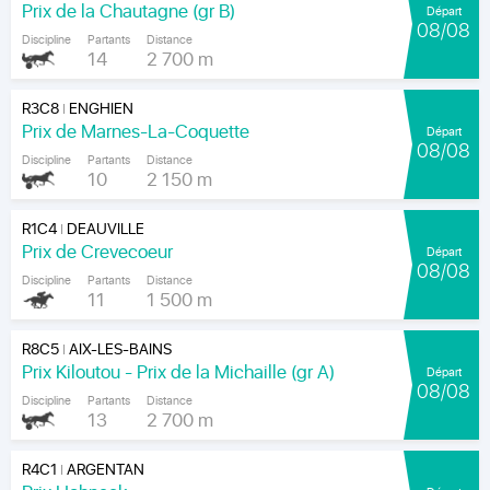
Prix de la Chautagne (gr B)
Départ
08/08
Discipline
Partants
Distance
14
2 700 m
R3C8
ENGHIEN
|
Prix de Marnes-La-Coquette
Départ
08/08
Discipline
Partants
Distance
10
2 150 m
R1C4
DEAUVILLE
|
Prix de Crevecoeur
Départ
08/08
Discipline
Partants
Distance
11
1 500 m
R8C5
AIX-LES-BAINS
|
Prix Kiloutou - Prix de la Michaille (gr A)
Départ
08/08
Discipline
Partants
Distance
13
2 700 m
R4C1
ARGENTAN
|