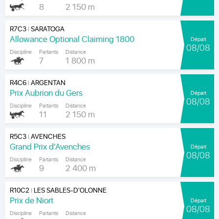
8
2 150 m
R7C3
SARATOGA
|
Allowance Optional Claiming 1800
Départ
08/08
Discipline
Partants
Distance
7
1 800 m
R4C6
ARGENTAN
|
Prix Aubrion du Gers
Départ
08/08
Discipline
Partants
Distance
11
2 150 m
R5C3
AVENCHES
|
Grand Prix d'Avenches
Départ
08/08
Discipline
Partants
Distance
9
2 400 m
R10C2
LES SABLES-D'OLONNE
|
Prix de Niort
Départ
08/08
Discipline
Partants
Distance