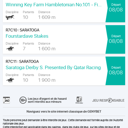
Winning Key Farm Hambletonian No.101 - Final
Départ
08/08
Discipline
Partants
Distance
10
1 609 m
R7C10
SARATOGA
|
Fourstardave Stakes
Départ
08/08
Discipline
Partants
Distance
7
1 600 m
R7C11
SARATOGA
|
Saratoga Derby S. Presented By Qatar Racing
Départ
08/08
Discipline
Partants
Distance
10
1 900 m
Naviguez vers le site internet classique de GENYBET
Toute personne peut demander à être interdite de jeux. Cette demande est formée auprès de l'Autorité
nationale des jeux.
Cette interdiction est applicable dans les casinos, dans les clubs de jeux, sur les sites de jeux et de