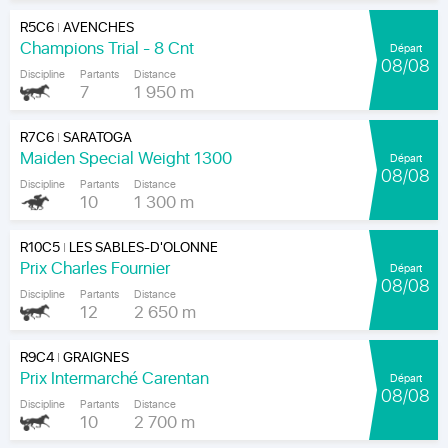
R5C6
AVENCHES
|
Champions Trial - 8 Cnt
Départ
08/08
Discipline
Partants
Distance
7
1 950 m
R7C6
SARATOGA
|
Maiden Special Weight 1300
Départ
08/08
Discipline
Partants
Distance
10
1 300 m
R10C5
LES SABLES-D'OLONNE
|
Prix Charles Fournier
Départ
08/08
Discipline
Partants
Distance
12
2 650 m
R9C4
GRAIGNES
|
Prix Intermarché Carentan
Départ
08/08
Discipline
Partants
Distance
10
2 700 m