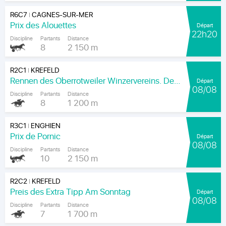
R6C7
CAGNES-SUR-MER
|
Prix des Alouettes
Départ
22h20
Discipline
Partants
Distance
8
2 150 m
R2C1
KREFELD
|
Rennen des Oberrotweiler Winzervereins. Der Klassiker Am Kaiser.
Départ
08/08
Discipline
Partants
Distance
8
1 200 m
R3C1
ENGHIEN
|
Prix de Pornic
Départ
08/08
Discipline
Partants
Distance
10
2 150 m
R2C2
KREFELD
|
Preis des Extra Tipp Am Sonntag
Départ
08/08
Discipline
Partants
Distance
7
1 700 m