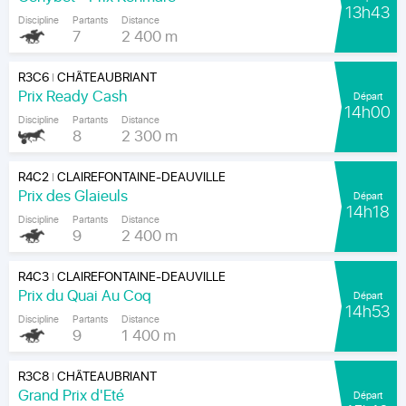
13h43
Discipline
Partants
Distance
7
2 400 m
R3C6
CHÂTEAUBRIANT
|
Prix Ready Cash
Départ
14h00
Discipline
Partants
Distance
8
2 300 m
R4C2
CLAIREFONTAINE-DEAUVILLE
|
Prix des Glaieuls
Départ
14h18
Discipline
Partants
Distance
9
2 400 m
R4C3
CLAIREFONTAINE-DEAUVILLE
|
Prix du Quai Au Coq
Départ
14h53
Discipline
Partants
Distance
9
1 400 m
R3C8
CHÂTEAUBRIANT
|
Grand Prix d'Eté
Départ