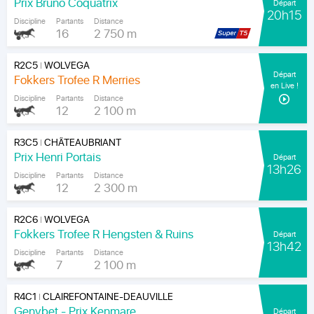
Prix Bruno Coquatrix
Départ
20h15
Discipline
Partants
Distance
16
2 750 m
R2C5
WOLVEGA
|
Départ
Fokkers Trofee R Merries
en Live !
Discipline
Partants
Distance
12
2 100 m
R3C5
CHÂTEAUBRIANT
|
Prix Henri Portais
Départ
13h26
Discipline
Partants
Distance
12
2 300 m
R2C6
WOLVEGA
|
Fokkers Trofee R Hengsten & Ruins
Départ
13h42
Discipline
Partants
Distance
7
2 100 m
R4C1
CLAIREFONTAINE-DEAUVILLE
|
Genybet - Prix Kenmare
Départ