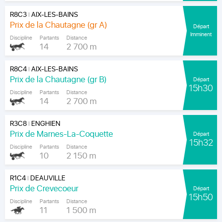
R8C3
AIX-LES-BAINS
|
Prix de la Chautagne (gr A)
Départ
Imminent
Discipline
Partants
Distance
14
2 700 m
R8C4
AIX-LES-BAINS
|
Prix de la Chautagne (gr B)
Départ
15h30
Discipline
Partants
Distance
14
2 700 m
R3C8
ENGHIEN
|
Prix de Marnes-La-Coquette
Départ
15h32
Discipline
Partants
Distance
10
2 150 m
R1C4
DEAUVILLE
|
Prix de Crevecoeur
Départ
15h50
Discipline
Partants
Distance
11
1 500 m