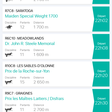
R7C8
SARATOGA
|
Maiden Special Weight 1700
Départ
22h02
Discipline
Partants
Distance
12
1 700 m
R6C10
MEADOWLANDS
|
Dr. John R. Steele Memorial
Départ
22h08
Discipline
Partants
Distance
11
1 609 m
R10C8
LES SABLES-D'OLONNE
|
Prix de la Roche-sur-Yon
Départ
22h20
Discipline
Partants
Distance
15
2 650 m
R9C7
GRAIGNES
|
Prix les Maîtres Laitiers / Disfrais
Départ
22h30
Discipline
Partants
Distance
11
2 700 m