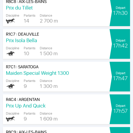
R8C8
AIX-LES-BAINS
|
Prix du Tillet
Départ
17h30
Discipline
Partants
Distance
14
2 700 m
R1C7
DEAUVILLE
|
Prix Isola Bella
Départ
17h42
Discipline
Partants
Distance
10
1 500 m
R7C1
SARATOGA
|
Maiden Special Weight 1300
Départ
17h47
Discipline
Partants
Distance
9
1 300 m
R4C4
ARGENTAN
|
Prix Up And Quick
Départ
17h57
Discipline
Partants
Distance
9
1 609 m
R8C9
AIX-LES-BAINS
|