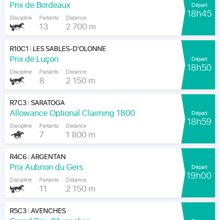
Prix de Bordeaux
Départ
18h45
Discipline
Partants
Distance
13
2 700 m
R10C1
LES SABLES-D'OLONNE
|
Prix de Luçon
Départ
18h50
Discipline
Partants
Distance
8
2 150 m
R7C3
SARATOGA
|
Allowance Optional Claiming 1800
Départ
18h59
Discipline
Partants
Distance
7
1 800 m
R4C6
ARGENTAN
|
Prix Aubrion du Gers
Départ
19h00
Discipline
Partants
Distance
11
2 150 m
R5C3
AVENCHES
|