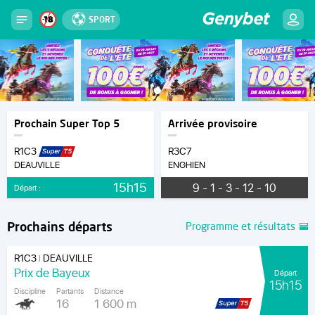
SPORT
Prochain Super Top 5
Arrivée provisoire
R1C3
R3C7
DEAUVILLE
ENGHIEN
15h15
9 - 1 - 3 - 12 - 10
Départ :
Prochains départs
Programme et résultats
R1C3
DEAUVILLE
|
Prix de Bayeux
Départ
15h15
Discipline
Partants
Distance
16
1 600 m