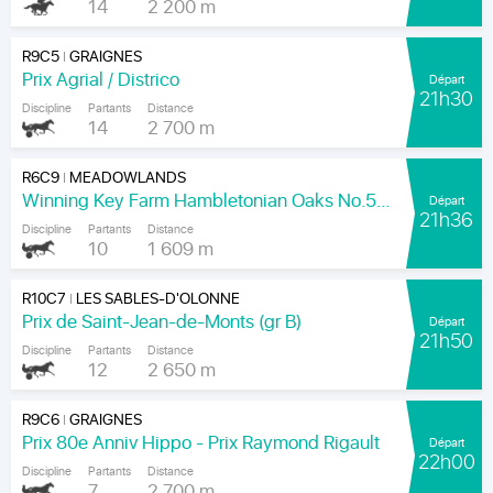
14
2 200 m
R9C5
GRAIGNES
|
Prix Agrial / Districo
Départ
21h30
Discipline
Partants
Distance
14
2 700 m
R6C9
MEADOWLANDS
|
Winning Key Farm Hambletonian Oaks No.56 - Final
Départ
21h36
Discipline
Partants
Distance
10
1 609 m
R10C7
LES SABLES-D'OLONNE
|
Prix de Saint-Jean-de-Monts (gr B)
Départ
21h50
Discipline
Partants
Distance
12
2 650 m
R9C6
GRAIGNES
|
Prix 80e Anniv Hippo - Prix Raymond Rigault
Départ
22h00
Discipline
Partants
Distance
7
2 700 m