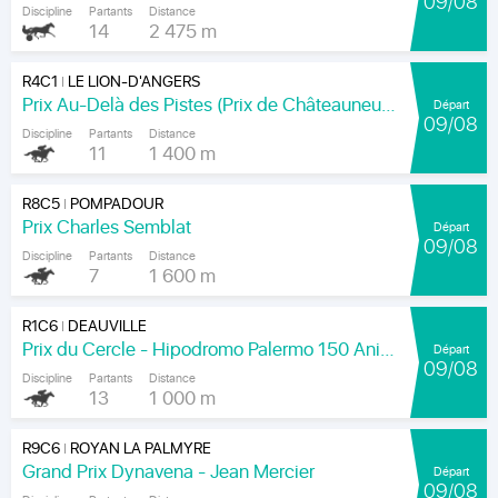
09/08
Discipline
Partants
Distance
14
2 475 m
R4C1
LE LION-D'ANGERS
|
Prix Au-Delà des Pistes (Prix de Châteauneuf-sur-Sarthe)
Départ
09/08
Discipline
Partants
Distance
11
1 400 m
R8C5
POMPADOUR
|
Prix Charles Semblat
Départ
09/08
Discipline
Partants
Distance
7
1 600 m
R1C6
DEAUVILLE
|
Prix du Cercle - Hipodromo Palermo 150 Aniversario
Départ
09/08
Discipline
Partants
Distance
13
1 000 m
R9C6
ROYAN LA PALMYRE
|
Grand Prix Dynavena - Jean Mercier
Départ
09/08