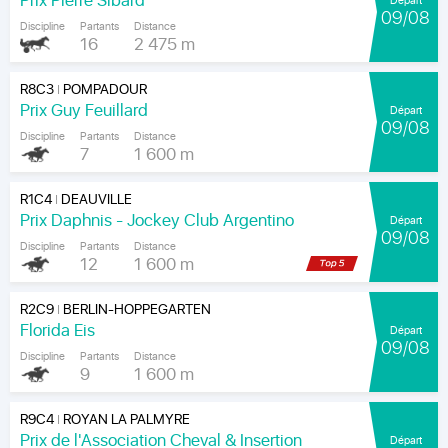
Prix Pierre Sibard
Départ
09/08
Discipline
Partants
Distance
16
2 475 m
R8C3
POMPADOUR
|
Prix Guy Feuillard
Départ
09/08
Discipline
Partants
Distance
7
1 600 m
R1C4
DEAUVILLE
|
Prix Daphnis - Jockey Club Argentino
Départ
09/08
Discipline
Partants
Distance
12
1 600 m
R2C9
BERLIN-HOPPEGARTEN
|
Florida Eis
Départ
09/08
Discipline
Partants
Distance
9
1 600 m
R9C4
ROYAN LA PALMYRE
|
Prix de l'Association Cheval & Insertion
Départ