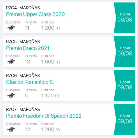
R7C4
MAROÑAS
|
Premio Upper Class 2020
Départ
09/08
Discipline
Partants
Distance
11
1 200 m
R7C5
MAROÑAS
|
Premio Draco 2021
Départ
09/08
Discipline
Partants
Distance
13
1 000 m
R7C6
MAROÑAS
|
Clasico Romantico S.
Départ
09/08
Discipline
Partants
Distance
5
1 100 m
R7C7
MAROÑAS
|
Premio Freedom Of Speech 2022
Départ
09/08
Discipline
Partants
Distance
12
1 200 m