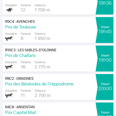
19h36
Discipline
Partants
Distance
12
1 700 m
R5C4
AVENCHES
|
Prix de Toulouse
Départ
19h45
Discipline
Partants
Distance
8
1 950 m
R10C3
LES SABLES-D'OLONNE
|
Prix de Challans
Départ
19h50
Discipline
Partants
Distance
16
2 775 m
R9C2
GRAIGNES
|
Prix des Bénévoles de l'Hippodrome
Départ
20h00
Discipline
Partants
Distance
11
2 700 m
R4C8
ARGENTAN
|
Prix Capital Mail
Départ