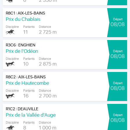
6
2 350 m
R8C1
AIX-LES-BAINS
|
Prix du Chablais
Départ
08/08
Discipline
Partants
Distance
11
2 725 m
R3C6
ENGHIEN
|
Prix de l'Odéon
Départ
08/08
Discipline
Partants
Distance
10
2 875 m
R8C2
AIX-LES-BAINS
|
Prix de Hautecombe
Départ
08/08
Discipline
Partants
Distance
16
2 700 m
R1C2
DEAUVILLE
|
Prix de la Vallée d'Auge
Départ
08/08
Discipline
Partants
Distance
8
1 000 m