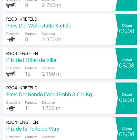
9
2 250 m
R2C3
KREFELD
|
Preis Der Wohnstätte Krefeld
Départ
08/08
Discipline
Partants
Distance
8
2 350 m
R3C3
ENGHIEN
|
Prix de l'Hôtel de Ville
Départ
08/08
Discipline
Partants
Distance
12
2 150 m
R2C4
KREFELD
|
Preis Der Rondo Food Gmbh & Co. Kg
Départ
08/08
Discipline
Partants
Distance
11
1 700 m
R3C4
ENGHIEN
|
Prix de la Porte de Vitry
Départ
08/08
Discipline
Partants
Distance