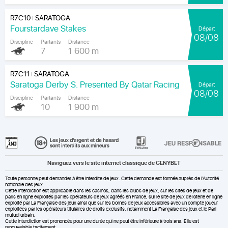
R7C10
SARATOGA
|
Fourstardave Stakes
Départ
08/08
Discipline
Partants
Distance
7
1 600 m
R7C11
SARATOGA
|
Saratoga Derby S. Presented By Qatar Racing
Départ
08/08
Discipline
Partants
Distance
10
1 900 m
Naviguez vers le site internet classique de GENYBET
Toute personne peut demander à être interdite de jeux. Cette demande est formée auprès de l'Autorité
nationale des jeux.
Cette interdiction est applicable dans les casinos, dans les clubs de jeux, sur les sites de jeux et de
paris en ligne exploités par les opérateurs de jeux agréés en France, sur le site de jeux de loterie en ligne
exploité par La Française des jeux ainsi que sur les bornes de jeux accessibles avec un compte joueur
exploitées par les opérateurs titulaires de droits exclusifs, notamment La Française des jeux et le Pari
mutuel urbain.
Cette interdiction est prononcée pour une durée qui ne peut être inférieure à trois ans. Elle est
renouvelable tacitement.