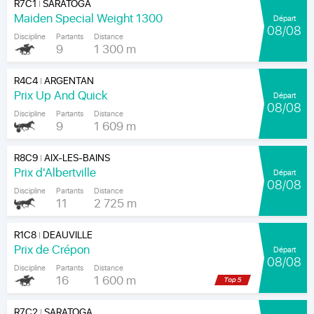
R7C1
SARATOGA
|
Maiden Special Weight 1300
Départ
08/08
Discipline
Partants
Distance
9
1 300 m
R4C4
ARGENTAN
|
Prix Up And Quick
Départ
08/08
Discipline
Partants
Distance
9
1 609 m
R8C9
AIX-LES-BAINS
|
Prix d'Albertville
Départ
08/08
Discipline
Partants
Distance
11
2 725 m
R1C8
DEAUVILLE
|
Prix de Crépon
Départ
08/08
Discipline
Partants
Distance
16
1 600 m
R7C2
SARATOGA
|