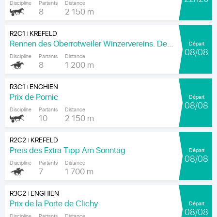
Discipline
Partants
Distance
8
2 150 m
R2C1
KREFELD
|
Rennen des Oberrotweiler Winzervereins. Der Klassiker Am Kaiser.
Départ
08/08
Discipline
Partants
Distance
8
1 200 m
R3C1
ENGHIEN
|
Prix de Pornic
Départ
08/08
Discipline
Partants
Distance
10
2 150 m
R2C2
KREFELD
|
Preis des Extra Tipp Am Sonntag
Départ
08/08
Discipline
Partants
Distance
7
1 700 m
R3C2
ENGHIEN
|
Prix de la Porte de Clichy
Départ
08/08
Discipline
Partants
Distance