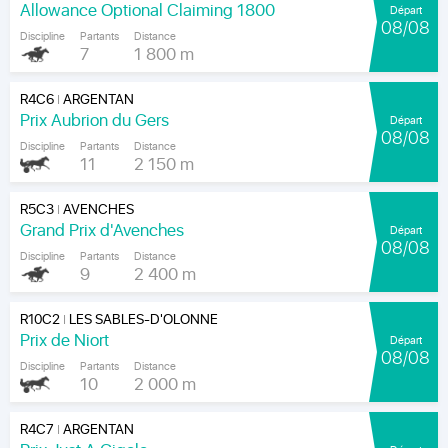
Allowance Optional Claiming 1800
Départ
08/08
Discipline
Partants
Distance
7
1 800 m
R4C6
ARGENTAN
|
Prix Aubrion du Gers
Départ
08/08
Discipline
Partants
Distance
11
2 150 m
R5C3
AVENCHES
|
Grand Prix d'Avenches
Départ
08/08
Discipline
Partants
Distance
9
2 400 m
R10C2
LES SABLES-D'OLONNE
|
Prix de Niort
Départ
08/08
Discipline
Partants
Distance
10
2 000 m
R4C7
ARGENTAN
|