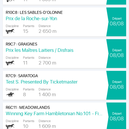
R10C8
LES SABLES-D'OLONNE
|
Prix de la Roche-sur-Yon
Départ
08/08
Discipline
Partants
Distance
15
2 650 m
R9C7
GRAIGNES
|
Prix les Maîtres Laitiers / Disfrais
Départ
08/08
Discipline
Partants
Distance
11
2 700 m
R7C9
SARATOGA
|
Test S. Presented By Ticketmaster
Départ
08/08
Discipline
Partants
Distance
8
1 400 m
R6C11
MEADOWLANDS
|
Winning Key Farm Hambletonian No.101 - Final
Départ
08/08
Discipline
Partants
Distance
10
1 609 m