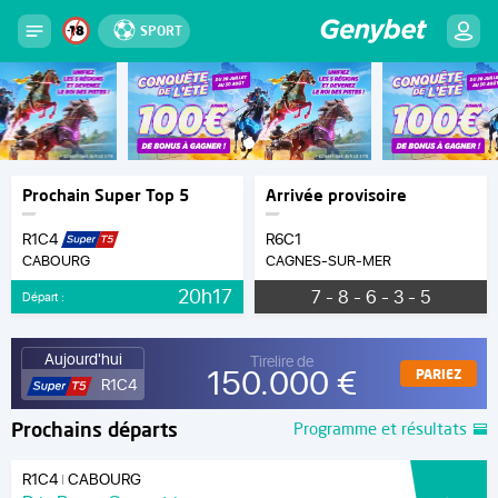
SPORT
Prochain Super Top 5
Arrivée provisoire
R1C4
R6C1
CABOURG
CAGNES-SUR-MER
20h17
7 - 8 - 6 - 3 - 5
Départ :
Aujourd'hui
Tirelire de
150.000 €
PARIEZ
R1C4
Prochains départs
Programme et résultats
R1C4
CABOURG
|