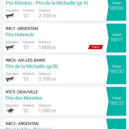
Prix Kiloutou - Prix de la Michaille (gr A)
Départ
16h00
Discipline
Partants
Distance
13
2 700 m
R4C1
ARGENTAN
|
Prix Hohneck
Départ
16h11
Discipline
Partants
Distance
13
1 609 m
R8C6
AIX-LES-BAINS
|
Prix de la Michaille (gr B)
Départ
16h30
Discipline
Partants
Distance
13
2 700 m
R1C5
DEAUVILLE
|
Prix des Marettes
Départ
16h32
Discipline
Partants
Distance
12
1 500 m
R4C2
ARGENTAN
|