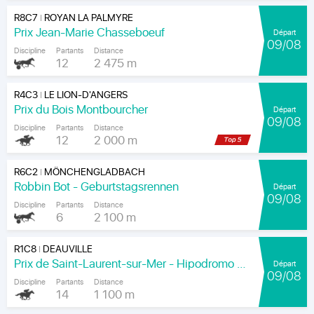
R8C7
ROYAN LA PALMYRE
|
Prix Jean-Marie Chasseboeuf
Départ
09/08
Discipline
Partants
Distance
12
2 475 m
R4C3
LE LION-D'ANGERS
|
Prix du Bois Montbourcher
Départ
09/08
Discipline
Partants
Distance
12
2 000 m
R6C2
MÖNCHENGLADBACH
|
Robbin Bot - Geburtstagsrennen
Départ
09/08
Discipline
Partants
Distance
6
2 100 m
R1C8
DEAUVILLE
|
Prix de Saint-Laurent-sur-Mer - Hipodromo de Maronas
Départ
09/08
Discipline
Partants
Distance
14
1 100 m