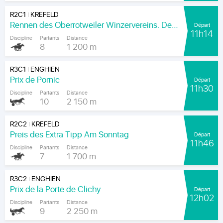
R2C1
KREFELD
|
Rennen des Oberrotweiler Winzervereins. Der Klassiker Am Kaiser.
Départ
11h14
Discipline
Partants
Distance
8
1 200 m
R3C1
ENGHIEN
|
Prix de Pornic
Départ
11h30
Discipline
Partants
Distance
10
2 150 m
R2C2
KREFELD
|
Preis des Extra Tipp Am Sonntag
Départ
11h46
Discipline
Partants
Distance
7
1 700 m
R3C2
ENGHIEN
|
Prix de la Porte de Clichy
Départ
12h02
Discipline
Partants
Distance
9
2 250 m