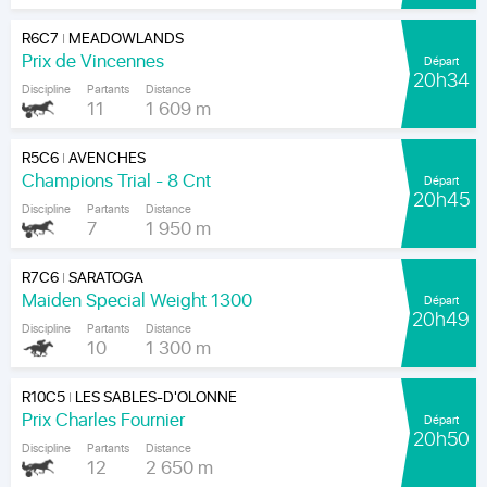
R6C7
MEADOWLANDS
|
Prix de Vincennes
Départ
20h34
Discipline
Partants
Distance
11
1 609 m
R5C6
AVENCHES
|
Champions Trial - 8 Cnt
Départ
20h45
Discipline
Partants
Distance
7
1 950 m
R7C6
SARATOGA
|
Maiden Special Weight 1300
Départ
20h49
Discipline
Partants
Distance
10
1 300 m
R10C5
LES SABLES-D'OLONNE
|
Prix Charles Fournier
Départ
20h50
Discipline
Partants
Distance
12
2 650 m