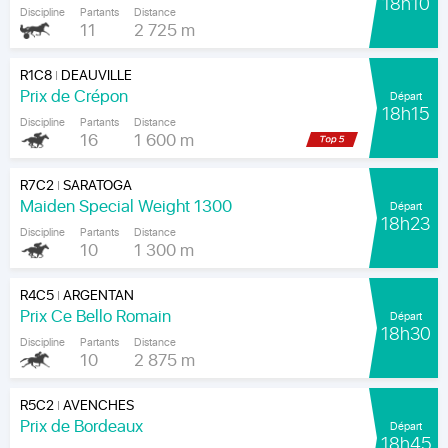
18h10
Discipline
Partants
Distance
11
2 725 m
R1C8
DEAUVILLE
|
Prix de Crépon
Départ
18h15
Discipline
Partants
Distance
16
1 600 m
R7C2
SARATOGA
|
Maiden Special Weight 1300
Départ
18h23
Discipline
Partants
Distance
10
1 300 m
R4C5
ARGENTAN
|
Prix Ce Bello Romain
Départ
18h30
Discipline
Partants
Distance
10
2 875 m
R5C2
AVENCHES
|
Prix de Bordeaux
Départ
18h45