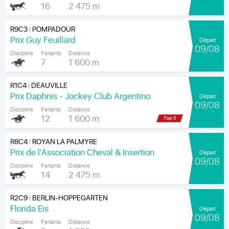
16
2 475 m
R9C3
POMPADOUR
|
Prix Guy Feuillard
Départ
09/08
Discipline
Partants
Distance
7
1 600 m
R1C4
DEAUVILLE
|
Prix Daphnis - Jockey Club Argentino
Départ
09/08
Discipline
Partants
Distance
12
1 600 m
R8C4
ROYAN LA PALMYRE
|
Prix de l'Association Cheval & Insertion
Départ
09/08
Discipline
Partants
Distance
14
2 475 m
R2C9
BERLIN-HOPPEGARTEN
|
Florida Eis
Départ
09/08
Discipline
Partants
Distance