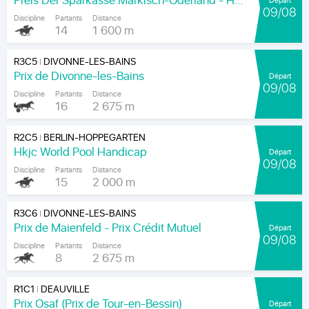
Preis Der Sparkasse Märkisch-Oderland - Hkjc World Pool Trophy
Départ
09/08
Discipline
Partants
Distance
14
1 600 m
R3C5
DIVONNE-LES-BAINS
|
Prix de Divonne-les-Bains
Départ
09/08
Discipline
Partants
Distance
16
2 675 m
R2C5
BERLIN-HOPPEGARTEN
|
Hkjc World Pool Handicap
Départ
09/08
Discipline
Partants
Distance
15
2 000 m
R3C6
DIVONNE-LES-BAINS
|
Prix de Maienfeld - Prix Crédit Mutuel
Départ
09/08
Discipline
Partants
Distance
8
2 675 m
R1C1
DEAUVILLE
|
Prix Osaf (Prix de Tour-en-Bessin)
Départ