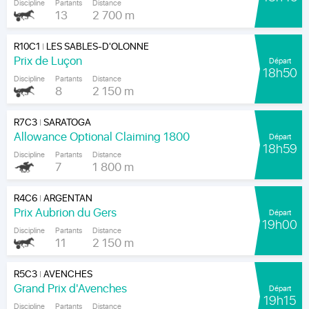
Discipline
Partants
Distance
13
2 700 m
R10C1
LES SABLES-D'OLONNE
|
Prix de Luçon
Départ
18h50
Discipline
Partants
Distance
8
2 150 m
R7C3
SARATOGA
|
Allowance Optional Claiming 1800
Départ
18h59
Discipline
Partants
Distance
7
1 800 m
R4C6
ARGENTAN
|
Prix Aubrion du Gers
Départ
19h00
Discipline
Partants
Distance
11
2 150 m
R5C3
AVENCHES
|
Grand Prix d'Avenches
Départ
19h15
Discipline
Partants
Distance