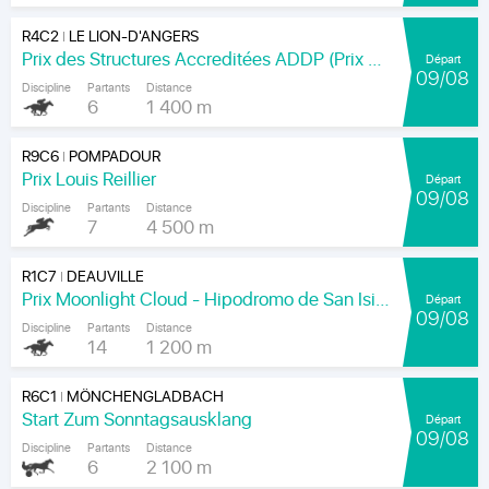
R4C2
LE LION-D'ANGERS
|
Prix des Structures Accreditées ADDP (Prix Léon Carabin)
Départ
09/08
Discipline
Partants
Distance
6
1 400 m
R9C6
POMPADOUR
|
Prix Louis Reillier
Départ
09/08
Discipline
Partants
Distance
7
4 500 m
R1C7
DEAUVILLE
|
Prix Moonlight Cloud - Hipodromo de San Isidro
Départ
09/08
Discipline
Partants
Distance
14
1 200 m
R6C1
MÖNCHENGLADBACH
|
Start Zum Sonntagsausklang
Départ
09/08
Discipline
Partants
Distance
6
2 100 m