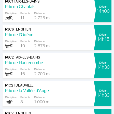
R8C1
AIX-LES-BAINS
|
Prix du Chablais
Départ
14h00
Discipline
Partants
Distance
11
2 725 m
R3C6
ENGHIEN
|
Prix de l'Odéon
Départ
14h15
Discipline
Partants
Distance
10
2 875 m
R8C2
AIX-LES-BAINS
|
Prix de Hautecombe
Départ
14h30
Discipline
Partants
Distance
16
2 700 m
R1C2
DEAUVILLE
|
Prix de la Vallée d'Auge
Départ
14h33
Discipline
Partants
Distance
8
1 000 m
R3C7
ENGHIEN
|