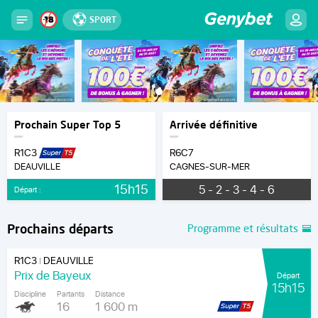
SPORT
Prochain Super Top 5
Arrivée définitive
R1C3
R6C7
DEAUVILLE
CAGNES-SUR-MER
15h15
5 - 2 - 3 - 4 - 6
Départ :
Prochains départs
Programme et résultats
R1C3
DEAUVILLE
|
Prix de Bayeux
Départ
15h15
Discipline
Partants
Distance
16
1 600 m