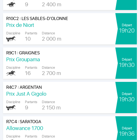
9
2 400 m
R10C2
LES SABLES-D'OLONNE
|
Prix de Niort
Départ
19h20
Discipline
Partants
Distance
10
2 000 m
R9C1
GRAIGNES
|
Prix Groupama
Départ
19h30
Discipline
Partants
Distance
16
2 700 m
R4C7
ARGENTAN
|
Prix Just A Gigolo
Départ
19h30
Discipline
Partants
Distance
9
2 150 m
R7C4
SARATOGA
|
Allowance 1700
Départ
19h36
Discipline
Partants
Distance