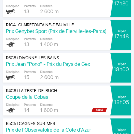
17h30
Discipline
Partants
Distance
13
2 600 m
R1C4
CLAIREFONTAINE-DEAUVILLE
|
Prix Genybet Sport (Prix de Fierville-lès-Parcs)
Départ
17h48
Discipline
Partants
Distance
13
1 400 m
R6C8
DIVONNE-LES-BAINS
|
Prix Jean "Pono" - Prix du Pays de Gex
Départ
18h00
Discipline
Partants
Distance
15
2 600 m
R4C8
LA TESTE-DE-BUCH
|
Coupe de la Cobas
Départ
18h05
Discipline
Partants
Distance
14
1 600 m
R5C5
CAGNES-SUR-MER
|
Prix de l'Observatoire de la Côte d'Azur
Départ