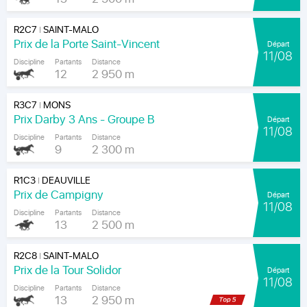
R2C7
SAINT-MALO
|
Prix de la Porte Saint-Vincent
Départ
11/08
Discipline
Partants
Distance
12
2 950 m
R3C7
MONS
|
Prix Darby 3 Ans - Groupe B
Départ
11/08
Discipline
Partants
Distance
9
2 300 m
R1C3
DEAUVILLE
|
Prix de Campigny
Départ
11/08
Discipline
Partants
Distance
13
2 500 m
R2C8
SAINT-MALO
|
Prix de la Tour Solidor
Départ
11/08
Discipline
Partants
Distance
13
2 950 m