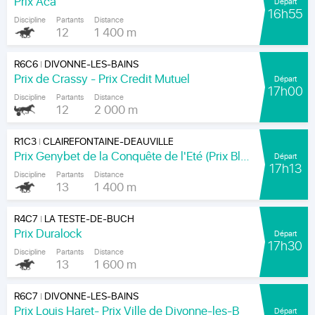
Prix Aca
Départ
16h55
Discipline
Partants
Distance
12
1 400 m
R6C6
DIVONNE-LES-BAINS
|
Prix de Crassy - Prix Credit Mutuel
Départ
17h00
Discipline
Partants
Distance
12
2 000 m
R1C3
CLAIREFONTAINE-DEAUVILLE
|
Prix Genybet de la Conquête de l'Eté (Prix Blangy-le-Château)
Départ
17h13
Discipline
Partants
Distance
13
1 400 m
R4C7
LA TESTE-DE-BUCH
|
Prix Duralock
Départ
17h30
Discipline
Partants
Distance
13
1 600 m
R6C7
DIVONNE-LES-BAINS
|
Prix Louis Haret- Prix Ville de Divonne-les-B
Départ