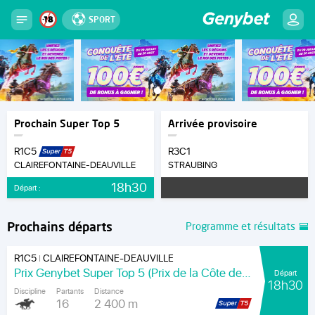
SPORT
Prochain Super Top 5
Arrivée provisoire
R1C5
R3C1
CLAIREFONTAINE-DEAUVILLE
STRAUBING
18h30
Départ :
Prochains départs
Programme et résultats
R1C5
CLAIREFONTAINE-DEAUVILLE
|
Prix Genybet Super Top 5 (Prix de la Côte de Nacre)
Départ
18h30
Discipline
Partants
Distance
16
2 400 m