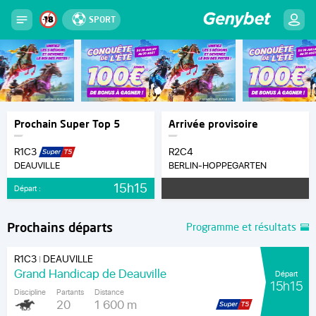
SPORT
Prochain Super Top 5
Arrivée provisoire
R1C3
R2C4
DEAUVILLE
BERLIN-HOPPEGARTEN
15h15
Départ :
Prochains départs
Programme et résultats
R1C3
DEAUVILLE
|
Grand Handicap de Deauville
Départ
15h15
Discipline
Partants
Distance
20
1 600 m