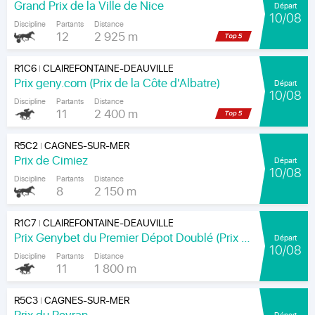
Grand Prix de la Ville de Nice
Départ
10/08
Discipline
Partants
Distance
12
2 925 m
R1C6
CLAIREFONTAINE-DEAUVILLE
|
Prix geny.com (Prix de la Côte d'Albatre)
Départ
10/08
Discipline
Partants
Distance
11
2 400 m
R5C2
CAGNES-SUR-MER
|
Prix de Cimiez
Départ
10/08
Discipline
Partants
Distance
8
2 150 m
R1C7
CLAIREFONTAINE-DEAUVILLE
|
Prix Genybet du Premier Dépot Doublé (Prix The Wonder)
Départ
10/08
Discipline
Partants
Distance
11
1 800 m
R5C3
CAGNES-SUR-MER
|