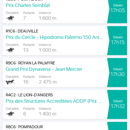
Prix Charles Semblat
Départ
17h05
Discipline
Partants
Distance
7
1 600 m
R1C6
DEAUVILLE
|
Prix du Cercle - Hipodromo Palermo 150 Aniversario
Départ
17h15
Discipline
Partants
Distance
13
1 000 m
R9C6
ROYAN LA PALMYRE
|
Grand Prix Dynavena - Jean Mercier
Départ
17h30
Discipline
Partants
Distance
16
2 475 m
R4C2
LE LION-D'ANGERS
|
Prix des Structures Accreditées ADDP (Prix Léon Carabin)
Départ
17h32
Discipline
Partants
Distance
6
1 400 m
R8C6
POMPADOUR
|