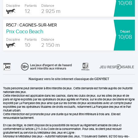
10/08
Discipline
Partants
Distance
12
2 925 m
R5C7
CAGNES-SUR-MER
|
Prix Coco Beach
Départ
10/08
Discipline
Partants
Distance
10
2 150 m
Naviguez vers le site internet classique de GENYBET
Toute personne peut demander à être interdite de jeux. Cette demande est formée auprès de l'Autorité
nationale des jeux.
Cette interdiction est applicable dans les casinos, dans les clubs de jeux, sur les sites de jeux et de
paris en ligne exploités par les opérateurs de jeux agréés en France, sur le site de jeux de loterie en ligne
exploité par La Française des jeux ainsi que sur les bornes de jeux accessibles avec un compte joueur
exploitées par les opérateurs titulaires de droits exclusifs, notamment La Française des jeux et le Pari
mutuel urbain.
Cette interdiction est prononcée pour une durée qui ne peut être inférieure à trois ans. Elle est
renouvelable tacitement.
En cas de litige, le client dispose de la possibilité de recourir au règlement amiable de celui-ci
conformément à l’article L211-3 du Code de la consommation. Pour cela, le client peut recourir
gratuitement au service du Médiateur des Jeux en Ligne :
Monsieur le Médiateur des jeux - Autorité Nationale des Jeux, 11 boulevard Gallieni, 92130 Issy-les-