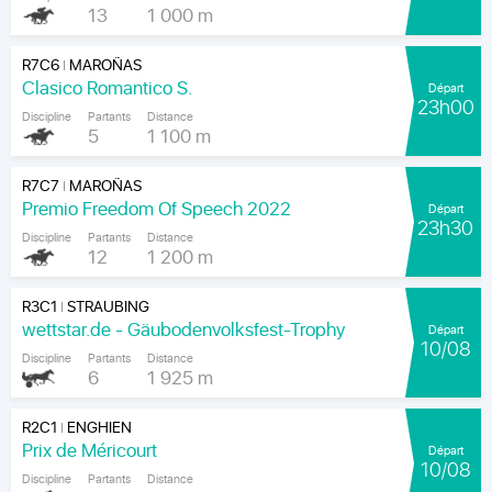
13
1 000 m
R7C6
MAROÑAS
|
Clasico Romantico S.
Départ
23h00
Discipline
Partants
Distance
5
1 100 m
R7C7
MAROÑAS
|
Premio Freedom Of Speech 2022
Départ
23h30
Discipline
Partants
Distance
12
1 200 m
R3C1
STRAUBING
|
wettstar.de - Gäubodenvolksfest-Trophy
Départ
10/08
Discipline
Partants
Distance
6
1 925 m
R2C1
ENGHIEN
|
Prix de Méricourt
Départ
10/08
Discipline
Partants
Distance