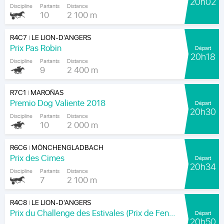
20h02
Discipline
Partants
Distance
10
2 100 m
R4C7
LE LION-D'ANGERS
|
Prix Pas Robin
Départ
20h18
Discipline
Partants
Distance
9
2 400 m
R7C1
MAROÑAS
|
Premio Dog Valiente 2018
Départ
20h30
Discipline
Partants
Distance
10
2 000 m
R6C6
MÖNCHENGLADBACH
|
Prix des Cimes
Départ
20h34
Discipline
Partants
Distance
7
2 100 m
R4C8
LE LION-D'ANGERS
|
Prix du Challenge des Estivales (Prix de Feneu)
Départ
20h50