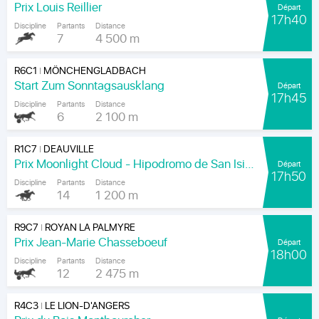
Prix Louis Reillier
Départ
17h40
Discipline
Partants
Distance
7
4 500 m
R6C1
MÖNCHENGLADBACH
|
Start Zum Sonntagsausklang
Départ
17h45
Discipline
Partants
Distance
6
2 100 m
R1C7
DEAUVILLE
|
Prix Moonlight Cloud - Hipodromo de San Isidro
Départ
17h50
Discipline
Partants
Distance
14
1 200 m
R9C7
ROYAN LA PALMYRE
|
Prix Jean-Marie Chasseboeuf
Départ
18h00
Discipline
Partants
Distance
12
2 475 m
R4C3
LE LION-D'ANGERS
|