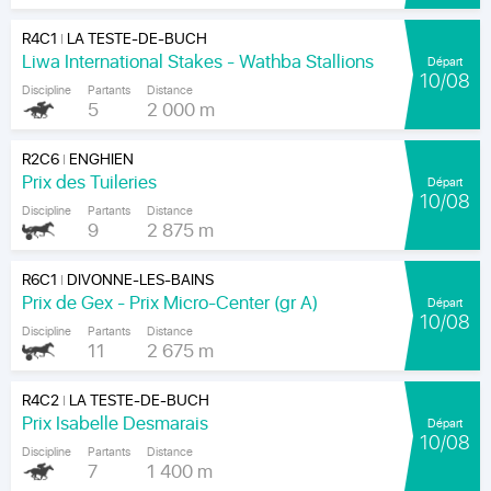
R4C1
LA TESTE-DE-BUCH
|
Liwa International Stakes - Wathba Stallions
Départ
10/08
Discipline
Partants
Distance
5
2 000 m
R2C6
ENGHIEN
|
Prix des Tuileries
Départ
10/08
Discipline
Partants
Distance
9
2 875 m
R6C1
DIVONNE-LES-BAINS
|
Prix de Gex - Prix Micro-Center (gr A)
Départ
10/08
Discipline
Partants
Distance
11
2 675 m
R4C2
LA TESTE-DE-BUCH
|
Prix Isabelle Desmarais
Départ
10/08
Discipline
Partants
Distance
7
1 400 m