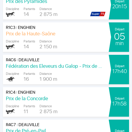
Prix des Pyramides
Départ
20h15
Discipline
Partants
Distance
14
2 875 m
R1C3
ENGHIEN
|
Départ
Prix de la Haute-Saône
05
Discipline
Partants
Distance
min
14
2 150 m
R4C6
DEAUVILLE
|
Fédération des Eleveurs du Galop - Prix de Colletot
Départ
17h40
Discipline
Partants
Distance
16
1 900 m
R1C4
ENGHIEN
|
Prix de la Concorde
Départ
17h58
Discipline
Partants
Distance
11
2 875 m
R4C7
DEAUVILLE
|
Prix de Pré-en-Pail
Départ