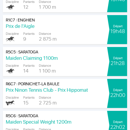
Discipline
Partants
Distance
12
1 700 m
R1C7
ENGHIEN
|
Prix de l'Aigle
Départ
19h48
Discipline
Partants
Distance
9
2 875 m
R5C5
SARATOGA
|
Maiden Claiming 1100m
Départ
21h28
Discipline
Partants
Distance
14
1 100 m
R6C7
PORNICHET-LA BAULE
|
Prix Ninon Tennis Club - Prix Hippomat
Départ
22h00
Discipline
Partants
Distance
15
2 725 m
R5C6
SARATOGA
|
Maiden Special Weight 1200m
Départ
22h02
Discipline
Partants
Distance