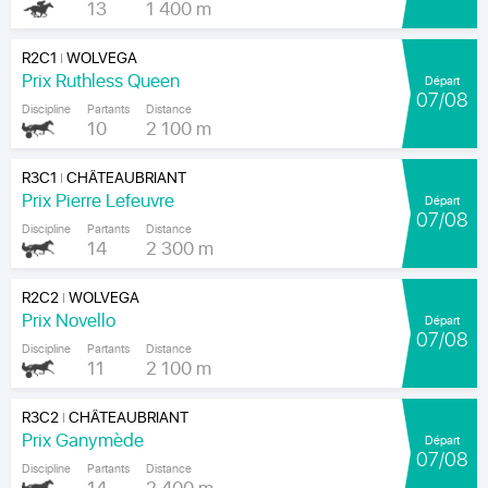
13
1 400 m
R2C1
WOLVEGA
|
Prix Ruthless Queen
Départ
07/08
Discipline
Partants
Distance
10
2 100 m
R3C1
CHÂTEAUBRIANT
|
Prix Pierre Lefeuvre
Départ
07/08
Discipline
Partants
Distance
14
2 300 m
R2C2
WOLVEGA
|
Prix Novello
Départ
07/08
Discipline
Partants
Distance
11
2 100 m
R3C2
CHÂTEAUBRIANT
|
Prix Ganymède
Départ
07/08
Discipline
Partants
Distance