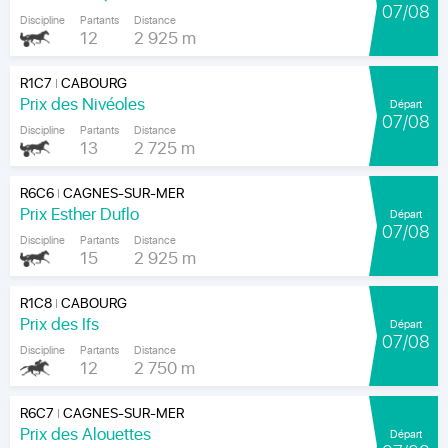
07/08
Discipline
Partants
Distance
12
2 925 m
R1C7
CABOURG
|
Prix des Nivéoles
Départ
07/08
Discipline
Partants
Distance
13
2 725 m
R6C6
CAGNES-SUR-MER
|
Prix Esther Duflo
Départ
07/08
Discipline
Partants
Distance
15
2 925 m
R1C8
CABOURG
|
Prix des Ifs
Départ
07/08
Discipline
Partants
Distance
12
2 750 m
R6C7
CAGNES-SUR-MER
|
Prix des Alouettes
Départ