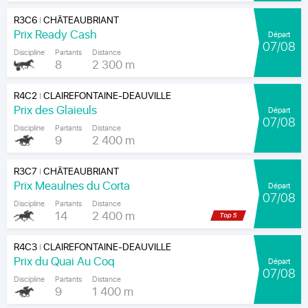
R3C6
CHÂTEAUBRIANT
|
Prix Ready Cash
Départ
07/08
Discipline
Partants
Distance
8
2 300 m
R4C2
CLAIREFONTAINE-DEAUVILLE
|
Prix des Glaieuls
Départ
07/08
Discipline
Partants
Distance
9
2 400 m
R3C7
CHÂTEAUBRIANT
|
Prix Meaulnes du Corta
Départ
07/08
Discipline
Partants
Distance
14
2 400 m
R4C3
CLAIREFONTAINE-DEAUVILLE
|
Prix du Quai Au Coq
Départ
07/08
Discipline
Partants
Distance
9
1 400 m