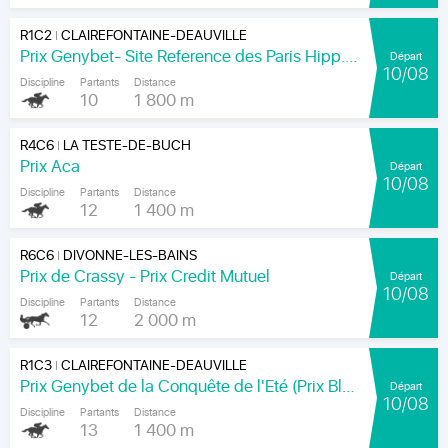
R1C2
CLAIREFONTAINE-DEAUVILLE
|
Prix Genybet- Site Reference des Paris Hipp.(px du Domaine du H. Bois)
Départ
10/08
Discipline
Partants
Distance
10
1 800 m
R4C6
LA TESTE-DE-BUCH
|
Prix Aca
Départ
10/08
Discipline
Partants
Distance
12
1 400 m
R6C6
DIVONNE-LES-BAINS
|
Prix de Crassy - Prix Credit Mutuel
Départ
10/08
Discipline
Partants
Distance
12
2 000 m
R1C3
CLAIREFONTAINE-DEAUVILLE
|
Prix Genybet de la Conquête de l'Eté (Prix Blangy-le-Château)
Départ
10/08
Discipline
Partants
Distance
13
1 400 m