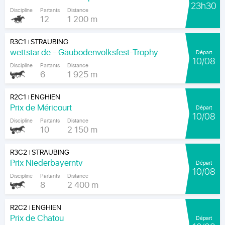
23h30
Discipline
Partants
Distance
12
1 200 m
R3C1
STRAUBING
|
wettstar.de - Gäubodenvolksfest-Trophy
Départ
10/08
Discipline
Partants
Distance
6
1 925 m
R2C1
ENGHIEN
|
Prix de Méricourt
Départ
10/08
Discipline
Partants
Distance
10
2 150 m
R3C2
STRAUBING
|
Prix Niederbayerntv
Départ
10/08
Discipline
Partants
Distance
8
2 400 m
R2C2
ENGHIEN
|
Prix de Chatou
Départ