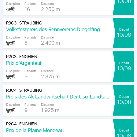
10/08
Discipline
Partants
Distance
16
2 250 m
R3C3
STRAUBING
|
Volksfestpreis des Rennvereins Dingolfing
Départ
10/08
Discipline
Partants
Distance
8
2 400 m
R2C3
ENGHIEN
|
Prix d'Argenteuil
Départ
10/08
Discipline
Partants
Distance
9
2 875 m
R3C4
STRAUBING
|
Preis des Ak Landwirtschaft Der Csu-Landtagsfraktion
Départ
10/08
Discipline
Partants
Distance
9
1 925 m
R2C4
ENGHIEN
|
Prix de la Plaine Monceau
Départ
10/08