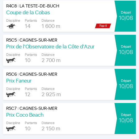
R4C8
LA TESTE-DE-BUCH
|
Coupe de la Cobas
Départ
10/08
Discipline
Partants
Distance
14
1 600 m
R5C5
CAGNES-SUR-MER
|
Prix de l'Observatoire de la Côte d'Azur
Départ
10/08
Discipline
Partants
Distance
10
2 700 m
R5C6
CAGNES-SUR-MER
|
Prix Faneur
Départ
10/08
Discipline
Partants
Distance
12
2 925 m
R5C7
CAGNES-SUR-MER
|
Prix Coco Beach
Départ
10/08
Discipline
Partants
Distance
10
2 150 m