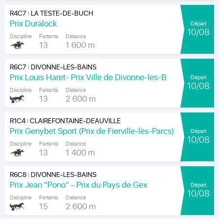
R4C7
LA TESTE-DE-BUCH
|
Prix Duralock
Départ
10/08
Discipline
Partants
Distance
13
1 600 m
R6C7
DIVONNE-LES-BAINS
|
Prix Louis Haret- Prix Ville de Divonne-les-B
Départ
10/08
Discipline
Partants
Distance
13
2 600 m
R1C4
CLAIREFONTAINE-DEAUVILLE
|
Prix Genybet Sport (Prix de Fierville-lès-Parcs)
Départ
10/08
Discipline
Partants
Distance
13
1 400 m
R6C8
DIVONNE-LES-BAINS
|
Prix Jean "Pono" - Prix du Pays de Gex
Départ
10/08
Discipline
Partants
Distance
15
2 600 m