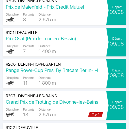
R3C6
DIVONNE-LES-BAINS
|
Prix de Maienfeld - Prix Crédit Mutuel
Départ
09/08
Discipline
Partants
Distance
8
2 675 m
R1C1
DEAUVILLE
|
Prix Osaf (Prix de Tour-en-Bessin)
Départ
09/08
Discipline
Partants
Distance
7
1 400 m
R2C6
BERLIN-HOPPEGARTEN
|
Range Rover-Cup Pres. By Britcars Berlin- Hoppegartener Stutenp.
Départ
09/08
Discipline
Partants
Distance
11
1 800 m
R3C7
DIVONNE-LES-BAINS
|
Grand Prix de Trotting de Divonne-les-Bains
Départ
09/08
Discipline
Partants
Distance
13
2 675 m
R1C2
DEAUVILLE
|