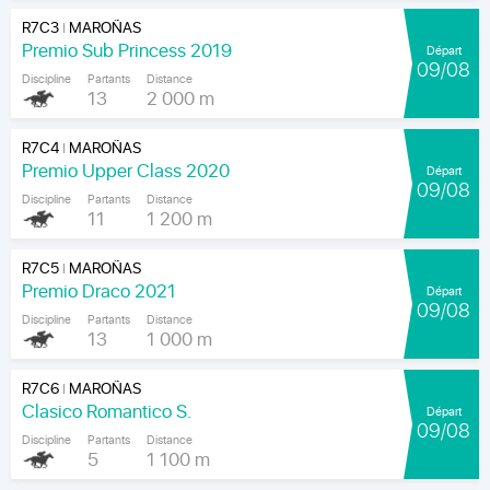
R7C3
MAROÑAS
|
Premio Sub Princess 2019
Départ
09/08
Discipline
Partants
Distance
13
2 000 m
R7C4
MAROÑAS
|
Premio Upper Class 2020
Départ
09/08
Discipline
Partants
Distance
11
1 200 m
R7C5
MAROÑAS
|
Premio Draco 2021
Départ
09/08
Discipline
Partants
Distance
13
1 000 m
R7C6
MAROÑAS
|
Clasico Romantico S.
Départ
09/08
Discipline
Partants
Distance
5
1 100 m