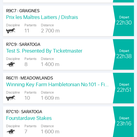
R9C7
GRAIGNES
|
Prix les Maîtres Laitiers / Disfrais
Départ
22h30
Discipline
Partants
Distance
11
2 700 m
R7C9
SARATOGA
|
Test S. Presented By Ticketmaster
Départ
22h38
Discipline
Partants
Distance
8
1 400 m
R6C11
MEADOWLANDS
|
Winning Key Farm Hambletonian No.101 - Final
Départ
22h51
Discipline
Partants
Distance
10
1 609 m
R7C10
SARATOGA
|
Fourstardave Stakes
Départ
23h16
Discipline
Partants
Distance
7
1 600 m