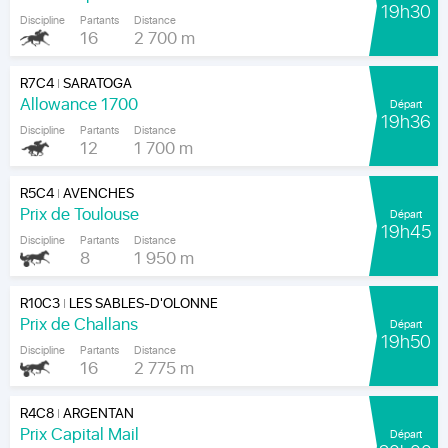
19h30
Discipline
Partants
Distance
16
2 700 m
R7C4
SARATOGA
|
Allowance 1700
Départ
19h36
Discipline
Partants
Distance
12
1 700 m
R5C4
AVENCHES
|
Prix de Toulouse
Départ
19h45
Discipline
Partants
Distance
8
1 950 m
R10C3
LES SABLES-D'OLONNE
|
Prix de Challans
Départ
19h50
Discipline
Partants
Distance
16
2 775 m
R4C8
ARGENTAN
|
Prix Capital Mail
Départ