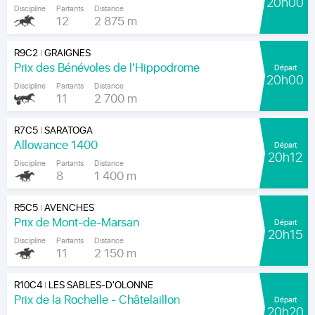
20h00
Discipline
Partants
Distance
12
2 875 m
R9C2
GRAIGNES
|
Prix des Bénévoles de l'Hippodrome
Départ
20h00
Discipline
Partants
Distance
11
2 700 m
R7C5
SARATOGA
|
Allowance 1400
Départ
20h12
Discipline
Partants
Distance
8
1 400 m
R5C5
AVENCHES
|
Prix de Mont-de-Marsan
Départ
20h15
Discipline
Partants
Distance
11
2 150 m
R10C4
LES SABLES-D'OLONNE
|
Prix de la Rochelle - Châtelaillon
Départ
20h20