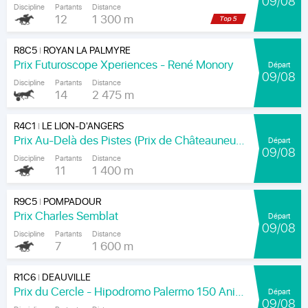
09/08
Discipline
Partants
Distance
12
1 300 m
R8C5
ROYAN LA PALMYRE
|
Prix Futuroscope Xperiences - René Monory
Départ
09/08
Discipline
Partants
Distance
14
2 475 m
R4C1
LE LION-D'ANGERS
|
Prix Au-Delà des Pistes (Prix de Châteauneuf-sur-Sarthe)
Départ
09/08
Discipline
Partants
Distance
11
1 400 m
R9C5
POMPADOUR
|
Prix Charles Semblat
Départ
09/08
Discipline
Partants
Distance
7
1 600 m
R1C6
DEAUVILLE
|
Prix du Cercle - Hipodromo Palermo 150 Aniversario
Départ
09/08