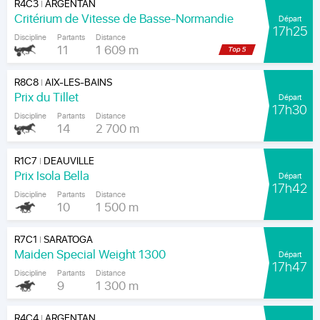
R4C3
ARGENTAN
|
Critérium de Vitesse de Basse-Normandie
Départ
17h25
Discipline
Partants
Distance
11
1 609 m
R8C8
AIX-LES-BAINS
|
Prix du Tillet
Départ
17h30
Discipline
Partants
Distance
14
2 700 m
R1C7
DEAUVILLE
|
Prix Isola Bella
Départ
17h42
Discipline
Partants
Distance
10
1 500 m
R7C1
SARATOGA
|
Maiden Special Weight 1300
Départ
17h47
Discipline
Partants
Distance
9
1 300 m
R4C4
ARGENTAN
|