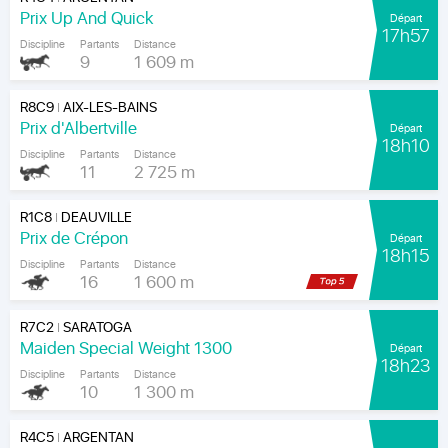
Prix Up And Quick
Départ
17h57
Discipline
Partants
Distance
9
1 609 m
R8C9
AIX-LES-BAINS
|
Prix d'Albertville
Départ
18h10
Discipline
Partants
Distance
11
2 725 m
R1C8
DEAUVILLE
|
Prix de Crépon
Départ
18h15
Discipline
Partants
Distance
16
1 600 m
R7C2
SARATOGA
|
Maiden Special Weight 1300
Départ
18h23
Discipline
Partants
Distance
10
1 300 m
R4C5
ARGENTAN
|