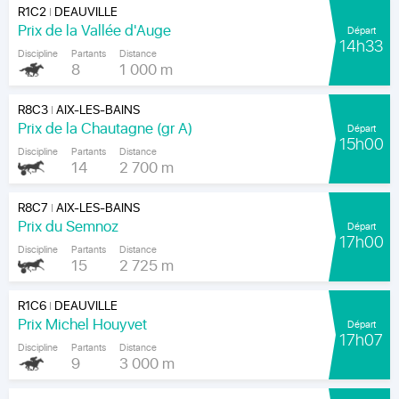
R1C2
DEAUVILLE
|
Prix de la Vallée d'Auge
Départ
14h33
Discipline
Partants
Distance
8
1 000 m
R8C3
AIX-LES-BAINS
|
Prix de la Chautagne (gr A)
Départ
15h00
Discipline
Partants
Distance
14
2 700 m
R8C7
AIX-LES-BAINS
|
Prix du Semnoz
Départ
17h00
Discipline
Partants
Distance
15
2 725 m
R1C6
DEAUVILLE
|
Prix Michel Houyvet
Départ
17h07
Discipline
Partants
Distance
9
3 000 m