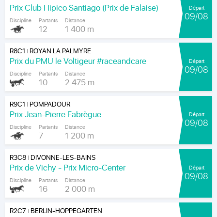
Prix Club Hipico Santiago (Prix de Falaise)
Départ
09/08
Discipline
Partants
Distance
12
1 400 m
R8C1
ROYAN LA PALMYRE
|
Prix du PMU le Voltigeur #raceandcare
Départ
09/08
Discipline
Partants
Distance
10
2 475 m
R9C1
POMPADOUR
|
Prix Jean-Pierre Fabrègue
Départ
09/08
Discipline
Partants
Distance
7
1 200 m
R3C8
DIVONNE-LES-BAINS
|
Prix de Vichy - Prix Micro-Center
Départ
09/08
Discipline
Partants
Distance
16
2 000 m
R2C7
BERLIN-HOPPEGARTEN
|