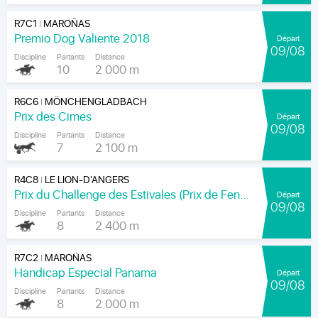
R7C1
MAROÑAS
|
Premio Dog Valiente 2018
Départ
09/08
Discipline
Partants
Distance
10
2 000 m
R6C6
MÖNCHENGLADBACH
|
Prix des Cimes
Départ
09/08
Discipline
Partants
Distance
7
2 100 m
R4C8
LE LION-D'ANGERS
|
Prix du Challenge des Estivales (Prix de Feneu)
Départ
09/08
Discipline
Partants
Distance
8
2 400 m
R7C2
MAROÑAS
|
Handicap Especial Panama
Départ
09/08
Discipline
Partants
Distance
8
2 000 m