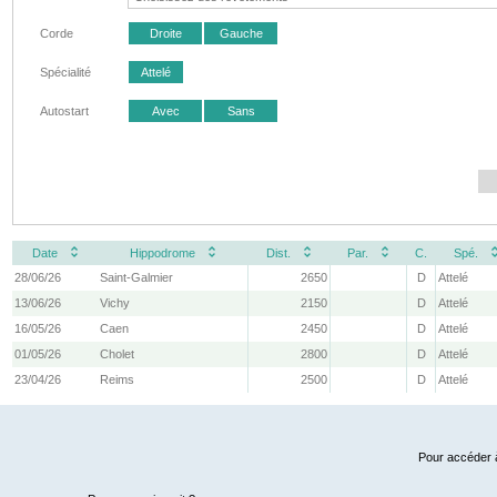
Corde
Droite
Gauche
Spécialité
Attelé
Autostart
Avec
Sans
Date
Hippodrome
Dist.
Par.
C.
Spé.
28/06/26
Saint-Galmier
2650
D
Attelé
13/06/26
Vichy
2150
D
Attelé
16/05/26
Caen
2450
D
Attelé
01/05/26
Cholet
2800
D
Attelé
23/04/26
Reims
2500
D
Attelé
Pour accéder à