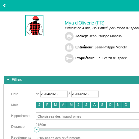
Mya d'Oliverie (FR)
Femelle de 4 ans, Bai Foncé, par Prince d'Espace
Jockey:
Jean-Philippe Monclin
Entraîneur:
Jean-Philippe Monclin
Propriétaire:
Ec. Breizh d'Espace
Filtres
Date
de
à
J
F
M
A
M
J
J
A
S
O
N
D
Mois
Hippodrome
2150m
Distance
Revêtements