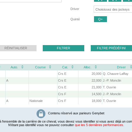
Driver
Quinté
Q+
RÉINITIALISER
FILTRER
FILTRE PRÉDÉFINI
Auto.
Course
Cat.
Alloc.
Driver
Crs E
20,000
Q. Chauve-Laffay
A
Crs E
22,000
J.-P. Monclin
Crs E
21,000
T. Ouvrie
Crs F
14,500
J.-P. Monclin
A
Nationale
Crs F
18,000
T. Ouvrie
Contenu réservé aux parieurs Genybet
 l'ensemble de la carrière de ce cheval, vous devez vous identifier si vous avez déjà un com
N'étant pas identifié vous ne pouvez consulter
que les 5 dernières performances.