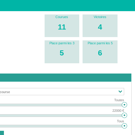
Courues
Victoires
11
4
Place parmi les 3
Place parmi les 5
5
6
Toutes
22000 €
Tous