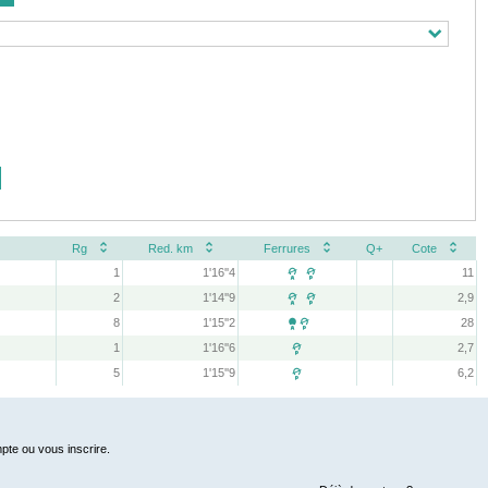
Rg
Red. km
Ferrures
Q+
Cote
1
1'16''4
11
 
2
1'14''9
2,9
 
8
1'15''2
28

1
1'16''6
2,7

5
1'15''9
6,2

pte ou vous inscrire.