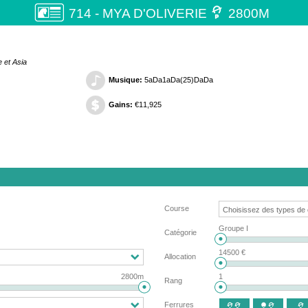

714 - MYA D'OLIVERIE
2800M
 et Asia
Musique:
5aDa1aDa(25)DaDa
Gains:
€11,925
Course
Groupe I
Catégorie
14500 €
Allocation
2800m
1
Rang
Ferrures


