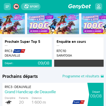
SPORT
Prochain Super Top 5
Enquête en cours
R1C3
R7C10
DEAUVILLE
SARATOGA
09/08
Départ :
Prochains départs
Programme et résultats
R1C3
DEAUVILLE
|
Grand Handicap de Deauville
Départ
09/08
Discipline
Partants
Distance
20
1 600 m