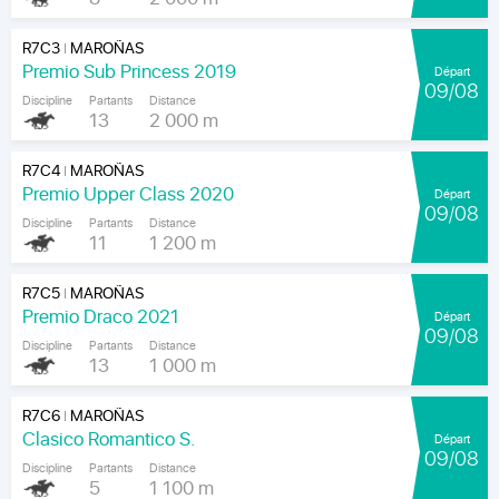
R7C3
MAROÑAS
|
Premio Sub Princess 2019
Départ
09/08
Discipline
Partants
Distance
13
2 000 m
R7C4
MAROÑAS
|
Premio Upper Class 2020
Départ
09/08
Discipline
Partants
Distance
11
1 200 m
R7C5
MAROÑAS
|
Premio Draco 2021
Départ
09/08
Discipline
Partants
Distance
13
1 000 m
R7C6
MAROÑAS
|
Clasico Romantico S.
Départ
09/08
Discipline
Partants
Distance
5
1 100 m