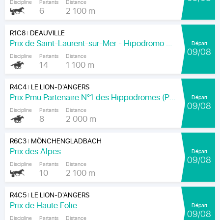
Discipline
Partants
Distance
6
2 100 m
R1C8
DEAUVILLE
|
Prix de Saint-Laurent-sur-Mer - Hipodromo de Maronas
Départ
09/08
Discipline
Partants
Distance
14
1 100 m
R4C4
LE LION-D'ANGERS
|
Prix Pmu Partenaire N°1 des Hippodromes (Prix du Moulin de Varennes)
Départ
09/08
Discipline
Partants
Distance
8
2 000 m
R6C3
MÖNCHENGLADBACH
|
Prix des Alpes
Départ
09/08
Discipline
Partants
Distance
10
2 100 m
R4C5
LE LION-D'ANGERS
|
Prix de Haute Folie
Départ
09/08
Discipline
Partants
Distance