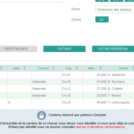
Driver
Quinté
Q+
RÉINITIALISER
FILTRER
FILTRE PRÉDÉFINI
Auto.
Course
Cat.
Alloc.
Driver
Crs E
26,000
A. Rebèche
Nationale
Crs B
33,000
B. Rochard
Nationale
Crs C
27,000
A. Collette
Nationale
Crs B
33,000
T. Briand
A
Crs D
40,000
Y. Lebourgeois
Contenu réservé aux parieurs Genybet
 l'ensemble de la carrière de ce cheval, vous devez vous identifier si vous avez déjà un com
N'étant pas identifié vous ne pouvez consulter
que les 5 dernières performances.