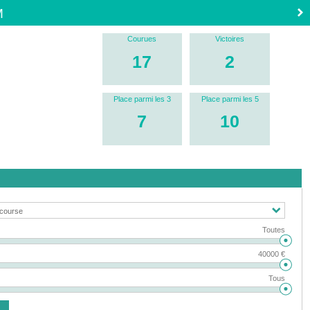
M
Courues
Victoires
17
2
Place parmi les 3
Place parmi les 5
7
10
Toutes
40000 €
Tous
