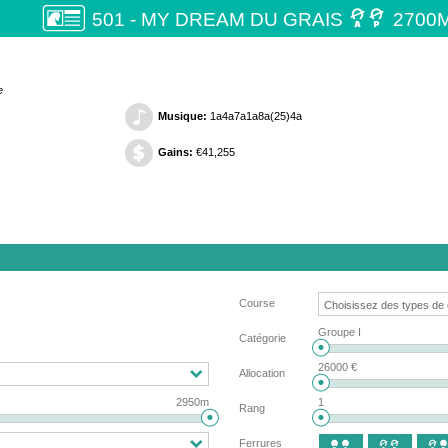

501 - MY DREAM DU GRAIS
2700
e
Musique:
1a4a7a1a8a(25)4a
Gains:
€41,255
Course
Groupe I
Catégorie
26000 €
Allocation
2950m
1
Rang
Ferrures


