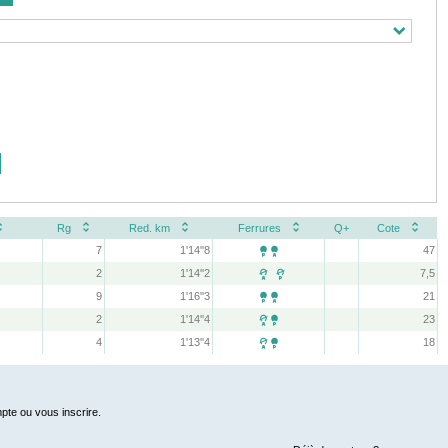
Rg
Red. km
Ferrures
Q+
Cote
7
1'14''8
47

2
1'14''2
7,5
 
9
1'16''3
21

2
1'14''4
23

4
1'13''4
18

pte ou vous inscrire.