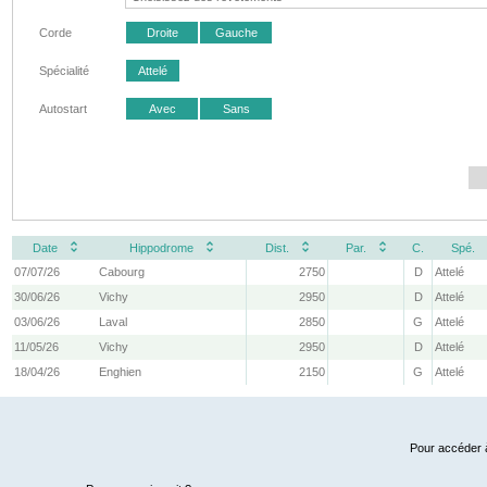
Corde
Droite
Gauche
Spécialité
Attelé
Autostart
Avec
Sans
Date
Hippodrome
Dist.
Par.
C.
Spé.
07/07/26
Cabourg
2750
D
Attelé
30/06/26
Vichy
2950
D
Attelé
03/06/26
Laval
2850
G
Attelé
11/05/26
Vichy
2950
D
Attelé
18/04/26
Enghien
2150
G
Attelé
Pour accéder à