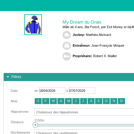
My Dream du Grais
Mâle de 4 ans, Bai Foncé, par Exit Money et Idyll
Jockey:
Matthieu Abrivard
Entraîneur:
Jean-François Moquet
Propriétaire:
Robert X. Maillet
Filtres
Date
de
à
J
F
M
A
M
J
J
A
S
O
N
D
Mois
Hippodrome
2150m
Distance
Revêtements