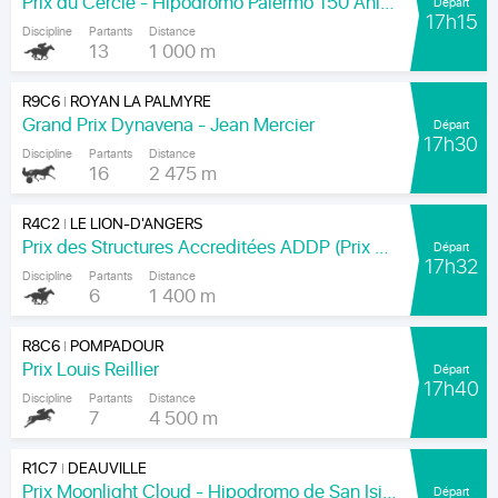
Prix du Cercle - Hipodromo Palermo 150 Aniversario
Départ
17h15
Discipline
Partants
Distance
13
1 000 m
R9C6
ROYAN LA PALMYRE
|
Grand Prix Dynavena - Jean Mercier
Départ
17h30
Discipline
Partants
Distance
16
2 475 m
R4C2
LE LION-D'ANGERS
|
Prix des Structures Accreditées ADDP (Prix Léon Carabin)
Départ
17h32
Discipline
Partants
Distance
6
1 400 m
R8C6
POMPADOUR
|
Prix Louis Reillier
Départ
17h40
Discipline
Partants
Distance
7
4 500 m
R1C7
DEAUVILLE
|
Prix Moonlight Cloud - Hipodromo de San Isidro
Départ