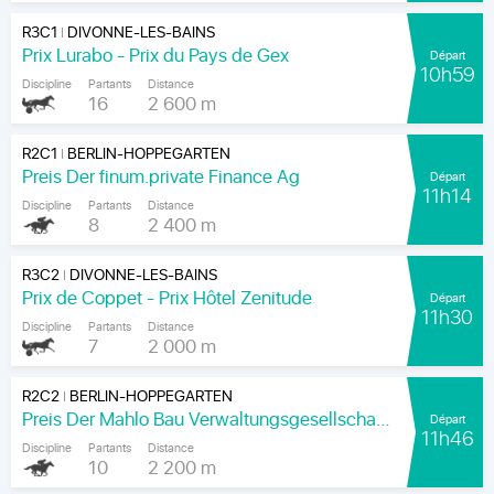
R3C1
DIVONNE-LES-BAINS
|
Prix Lurabo - Prix du Pays de Gex
Départ
10h59
Discipline
Partants
Distance
16
2 600 m
R2C1
BERLIN-HOPPEGARTEN
|
Preis Der finum.private Finance Ag
Départ
11h14
Discipline
Partants
Distance
8
2 400 m
R3C2
DIVONNE-LES-BAINS
|
Prix de Coppet - Prix Hôtel Zenitude
Départ
11h30
Discipline
Partants
Distance
7
2 000 m
R2C2
BERLIN-HOPPEGARTEN
|
Preis Der Mahlo Bau Verwaltungsgesellschaft Mbh
Départ
11h46
Discipline
Partants
Distance
10
2 200 m