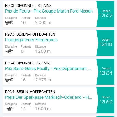
R3C3
DIVONNE-LES-BAINS
|
Prix de Feurs - Prix Groupe Martin Ford Nissan
Départ
12h02
Discipline
Partants
Distance
10
2 000 m
R2C3
BERLIN-HOPPEGARTEN
|
Hoppegartener Fliegerpreis
Départ
12h18
Discipline
Partants
Distance
8
1 200 m
R3C4
DIVONNE-LES-BAINS
|
Prix Saint-Genis Pouilly - Prix Département Ain
Départ
12h34
Discipline
Partants
Distance
16
2 675 m
R2C4
BERLIN-HOPPEGARTEN
|
Preis Der Sparkasse Märkisch-Oderland - Hkjc World Pool Trophy
Départ
12h50
Discipline
Partants
Distance
14
1 600 m