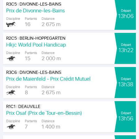
R3C5
DIVONNE-LES-BAINS
|
Prix de Divonne-les-Bains
Départ
13h06
Discipline
Partants
Distance
16
2 675 m
R2C5
BERLIN-HOPPEGARTEN
|
Hkjc World Pool Handicap
Départ
13h22
Discipline
Partants
Distance
15
2 000 m
R3C6
DIVONNE-LES-BAINS
|
Prix de Maienfeld - Prix Crédit Mutuel
Départ
13h38
Discipline
Partants
Distance
8
2 675 m
R1C1
DEAUVILLE
|
Prix Osaf (Prix de Tour-en-Bessin)
Départ
13h56
Discipline
Partants
Distance
7
1 400 m