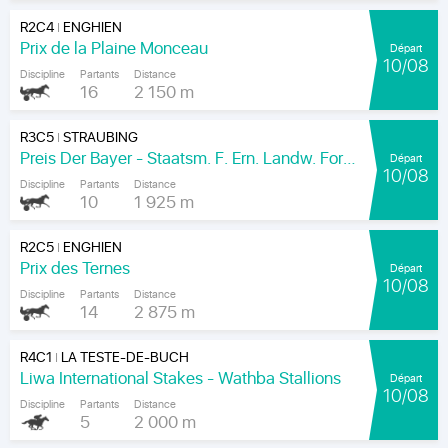
R2C4
ENGHIEN
|
Prix de la Plaine Monceau
Départ
10/08
Discipline
Partants
Distance
16
2 150 m
R3C5
STRAUBING
|
Preis Der Bayer - Staatsm. F. Ern. Landw. Forsten Und Tourism
Départ
10/08
Discipline
Partants
Distance
10
1 925 m
R2C5
ENGHIEN
|
Prix des Ternes
Départ
10/08
Discipline
Partants
Distance
14
2 875 m
R4C1
LA TESTE-DE-BUCH
|
Liwa International Stakes - Wathba Stallions
Départ
10/08
Discipline
Partants
Distance
5
2 000 m