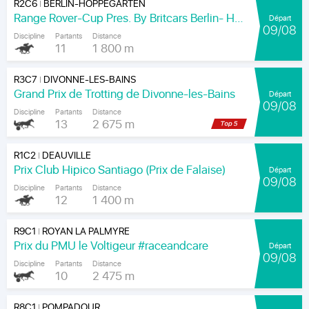
R2C6
BERLIN-HOPPEGARTEN
|
Range Rover-Cup Pres. By Britcars Berlin- Hoppegartener Stutenp.
Départ
09/08
Discipline
Partants
Distance
11
1 800 m
R3C7
DIVONNE-LES-BAINS
|
Grand Prix de Trotting de Divonne-les-Bains
Départ
09/08
Discipline
Partants
Distance
13
2 675 m
R1C2
DEAUVILLE
|
Prix Club Hipico Santiago (Prix de Falaise)
Départ
09/08
Discipline
Partants
Distance
12
1 400 m
R9C1
ROYAN LA PALMYRE
|
Prix du PMU le Voltigeur #raceandcare
Départ
09/08
Discipline
Partants
Distance
10
2 475 m
R8C1
POMPADOUR
|