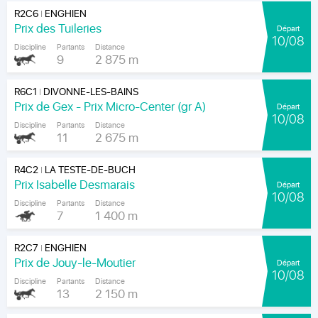
R2C6
ENGHIEN
|
Prix des Tuileries
Départ
10/08
Discipline
Partants
Distance
9
2 875 m
R6C1
DIVONNE-LES-BAINS
|
Prix de Gex - Prix Micro-Center (gr A)
Départ
10/08
Discipline
Partants
Distance
11
2 675 m
R4C2
LA TESTE-DE-BUCH
|
Prix Isabelle Desmarais
Départ
10/08
Discipline
Partants
Distance
7
1 400 m
R2C7
ENGHIEN
|
Prix de Jouy-le-Moutier
Départ
10/08
Discipline
Partants
Distance
13
2 150 m