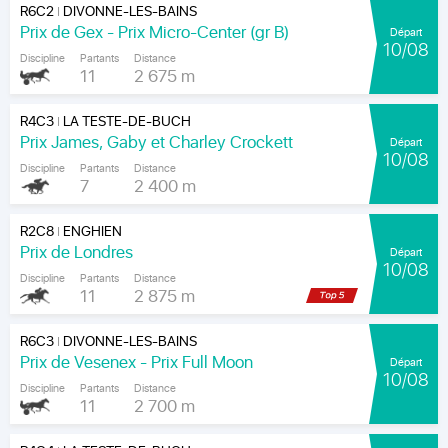
R6C2
DIVONNE-LES-BAINS
|
Prix de Gex - Prix Micro-Center (gr B)
Départ
10/08
Discipline
Partants
Distance
11
2 675 m
R4C3
LA TESTE-DE-BUCH
|
Prix James, Gaby et Charley Crockett
Départ
10/08
Discipline
Partants
Distance
7
2 400 m
R2C8
ENGHIEN
|
Prix de Londres
Départ
10/08
Discipline
Partants
Distance
11
2 875 m
R6C3
DIVONNE-LES-BAINS
|
Prix de Vesenex - Prix Full Moon
Départ
10/08
Discipline
Partants
Distance
11
2 700 m