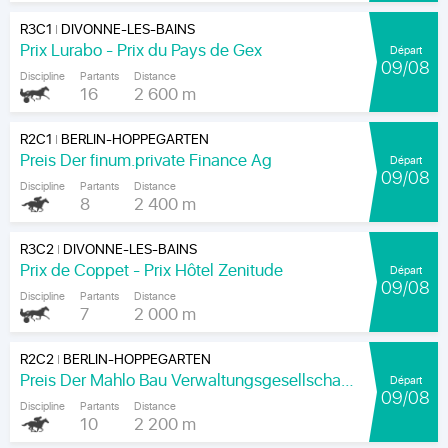
R3C1
DIVONNE-LES-BAINS
|
Prix Lurabo - Prix du Pays de Gex
Départ
09/08
Discipline
Partants
Distance
16
2 600 m
R2C1
BERLIN-HOPPEGARTEN
|
Preis Der finum.private Finance Ag
Départ
09/08
Discipline
Partants
Distance
8
2 400 m
R3C2
DIVONNE-LES-BAINS
|
Prix de Coppet - Prix Hôtel Zenitude
Départ
09/08
Discipline
Partants
Distance
7
2 000 m
R2C2
BERLIN-HOPPEGARTEN
|
Preis Der Mahlo Bau Verwaltungsgesellschaft Mbh
Départ
09/08
Discipline
Partants
Distance
10
2 200 m