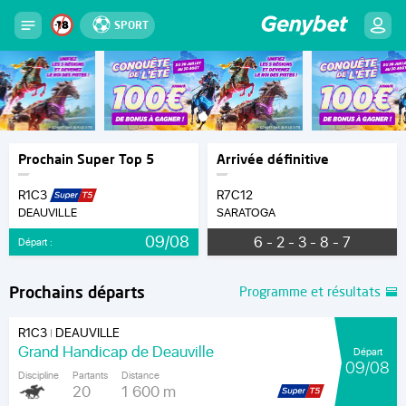
SPORT
Prochain Super Top 5
Arrivée définitive
R1C3
R7C12
DEAUVILLE
SARATOGA
09/08
6 - 2 - 3 - 8 - 7
Départ :
Prochains départs
Programme et résultats
R1C3
DEAUVILLE
|
Grand Handicap de Deauville
Départ
09/08
Discipline
Partants
Distance
20
1 600 m