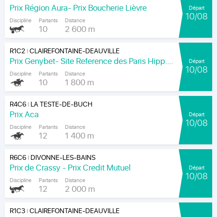
Prix Région Aura- Prix Boucherie Lièvre
Départ
10/08
Discipline
Partants
Distance
10
2 600 m
R1C2
CLAIREFONTAINE-DEAUVILLE
|
Prix Genybet- Site Reference des Paris Hipp.(px du Domaine du H. Bois)
Départ
10/08
Discipline
Partants
Distance
10
1 800 m
R4C6
LA TESTE-DE-BUCH
|
Prix Aca
Départ
10/08
Discipline
Partants
Distance
12
1 400 m
R6C6
DIVONNE-LES-BAINS
|
Prix de Crassy - Prix Credit Mutuel
Départ
10/08
Discipline
Partants
Distance
12
2 000 m
R1C3
CLAIREFONTAINE-DEAUVILLE
|