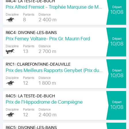
R4C4
LA TESTE-DE-BUCH
|
Prix Alfred Fremiot - Trophée Marquise de Moratalla
Départ
10/08
Discipline
Partants
Distance
8
2 400 m
R6C4
DIVONNE-LES-BAINS
|
Prix Ferney Voltaire- Prix Gr. Maurin Ford
Départ
10/08
Discipline
Partants
Distance
13
2 700 m
R1C1
CLAIREFONTAINE-DEAUVILLE
|
Prix des Meilleurs Rapports Genybet (Prix du Haut-Bois)
Départ
10/08
Discipline
Partants
Distance
12
1 800 m
R4C5
LA TESTE-DE-BUCH
|
Prix de l'Hippodrome de Compiègne
Départ
10/08
Discipline
Partants
Distance
12
2 400 m
R6C5
DIVONNE-LES-BAINS
|