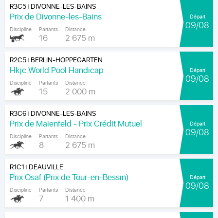
R3C5
DIVONNE-LES-BAINS
|
Prix de Divonne-les-Bains
Départ
09/08
Discipline
Partants
Distance
16
2 675 m
R2C5
BERLIN-HOPPEGARTEN
|
Hkjc World Pool Handicap
Départ
09/08
Discipline
Partants
Distance
15
2 000 m
R3C6
DIVONNE-LES-BAINS
|
Prix de Maienfeld - Prix Crédit Mutuel
Départ
09/08
Discipline
Partants
Distance
8
2 675 m
R1C1
DEAUVILLE
|
Prix Osaf (Prix de Tour-en-Bessin)
Départ
09/08
Discipline
Partants
Distance
7
1 400 m