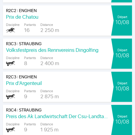
R2C2
ENGHIEN
|
Prix de Chatou
Départ
10/08
Discipline
Partants
Distance
16
2 250 m
R3C3
STRAUBING
|
Volksfestpreis des Rennvereins Dingolfing
Départ
10/08
Discipline
Partants
Distance
8
2 400 m
R2C3
ENGHIEN
|
Prix d'Argenteuil
Départ
10/08
Discipline
Partants
Distance
9
2 875 m
R3C4
STRAUBING
|
Preis des Ak Landwirtschaft Der Csu-Landtagsfraktion
Départ
10/08
Discipline
Partants
Distance
9
1 925 m