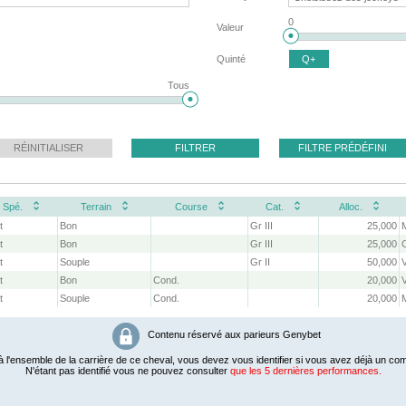
0
Valeur
Quinté
Q+
Tous
RÉINITIALISER
FILTRER
FILTRE PRÉDÉFINI
Spé.
Terrain
Course
Cat.
Alloc.
t
Bon
Gr III
25,000
t
Bon
Gr III
25,000
t
Souple
Gr II
50,000
t
Bon
Cond.
20,000
t
Souple
Cond.
20,000
Contenu réservé aux parieurs Genybet
 l'ensemble de la carrière de ce cheval, vous devez vous identifier si vous avez déjà un com
N'étant pas identifié vous ne pouvez consulter
que les 5 dernières performances.