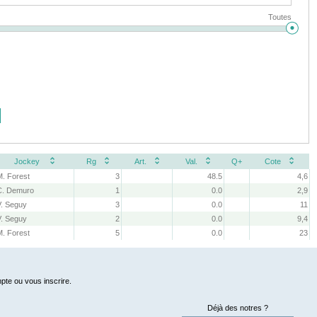
Toutes
Jockey
Rg
Art.
Val.
Q+
Cote
M. Forest
3
48.5
4,6
C. Demuro
1
0.0
2,9
V. Seguy
3
0.0
11
V. Seguy
2
0.0
9,4
M. Forest
5
0.0
23
pte ou vous inscrire.
Déjà des notres ?