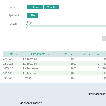
Corde
Droite
Gauche
Spécialité
Plat
Léger
Terrain
Date
Hippodrome
Dist.
Par.
C.
22/04/26
La Teste-de-.
1900
D
Pla
12/07/25
La Teste-de-.
1900
D
Pla
16/06/25
La Teste-de-.
1600
D
Pla
16/05/25
La Teste-de-.
1600
D
Pla
19/04/25
Tarbes
1500
D
Pla
Pour accéder à
Pas encore inscrit ?