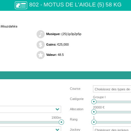
802 - MOTUS DE L'AIGLE (5) 58 KG
l Mouzdahira
Musique:
(25)1p3p2p5p
Gains:
€25,000
Valeur:
48.5
Course
Groupe I
Catégorie
20000 €
Allocation
1900m
1
Rang
Jockey