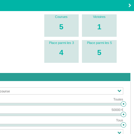
Courues
Victoires
5
1
Place parmi les 3
Place parmi les 5
4
5
Toutes
50000 €
Tous