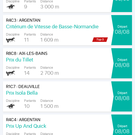
Discipline
Partants
Distance
9
3 000 m
R4C3
ARGENTAN
|
Critérium de Vitesse de Basse-Normandie
Départ
08/08
Discipline
Partants
Distance
11
1 609 m
R8C8
AIX-LES-BAINS
|
Prix du Tillet
Départ
08/08
Discipline
Partants
Distance
14
2 700 m
R1C7
DEAUVILLE
|
Prix Isola Bella
Départ
08/08
Discipline
Partants
Distance
10
1 500 m
R4C4
ARGENTAN
|
Prix Up And Quick
Départ
08/08
Discipline
Partants
Distance