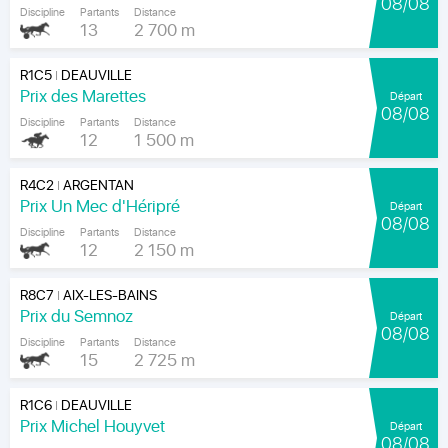
08/08
Discipline
Partants
Distance
13
2 700 m
R1C5
DEAUVILLE
|
Prix des Marettes
Départ
08/08
Discipline
Partants
Distance
12
1 500 m
R4C2
ARGENTAN
|
Prix Un Mec d'Héripré
Départ
08/08
Discipline
Partants
Distance
12
2 150 m
R8C7
AIX-LES-BAINS
|
Prix du Semnoz
Départ
08/08
Discipline
Partants
Distance
15
2 725 m
R1C6
DEAUVILLE
|
Prix Michel Houyvet
Départ
08/08