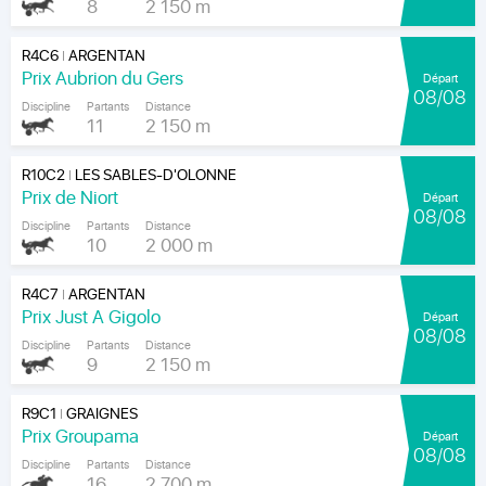
8
2 150 m
R4C6
ARGENTAN
|
Prix Aubrion du Gers
Départ
08/08
Discipline
Partants
Distance
11
2 150 m
R10C2
LES SABLES-D'OLONNE
|
Prix de Niort
Départ
08/08
Discipline
Partants
Distance
10
2 000 m
R4C7
ARGENTAN
|
Prix Just A Gigolo
Départ
08/08
Discipline
Partants
Distance
9
2 150 m
R9C1
GRAIGNES
|
Prix Groupama
Départ
08/08
Discipline
Partants
Distance
16
2 700 m