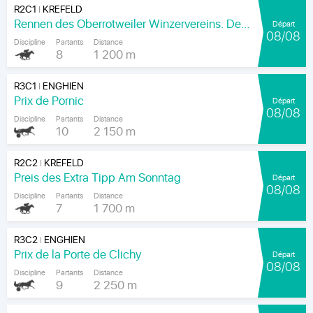
R2C1
KREFELD
|
Rennen des Oberrotweiler Winzervereins. Der Klassiker Am Kaiser.
Départ
08/08
Discipline
Partants
Distance
8
1 200 m
R3C1
ENGHIEN
|
Prix de Pornic
Départ
08/08
Discipline
Partants
Distance
10
2 150 m
R2C2
KREFELD
|
Preis des Extra Tipp Am Sonntag
Départ
08/08
Discipline
Partants
Distance
7
1 700 m
R3C2
ENGHIEN
|
Prix de la Porte de Clichy
Départ
08/08
Discipline
Partants
Distance
9
2 250 m