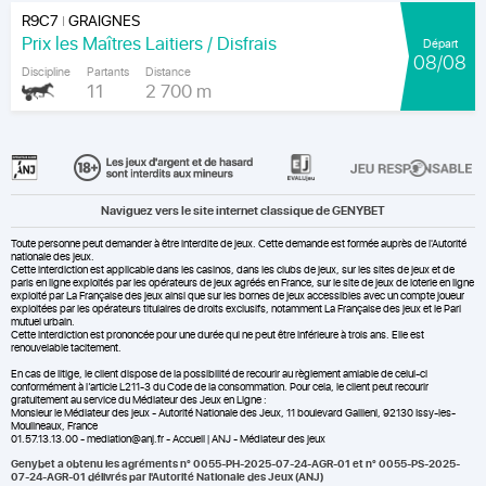
R9C7
GRAIGNES
|
Prix les Maîtres Laitiers / Disfrais
Départ
08/08
Discipline
Partants
Distance
11
2 700 m
Naviguez vers le site internet classique de GENYBET
Toute personne peut demander à être interdite de jeux. Cette demande est formée auprès de l'Autorité
nationale des jeux.
Cette interdiction est applicable dans les casinos, dans les clubs de jeux, sur les sites de jeux et de
paris en ligne exploités par les opérateurs de jeux agréés en France, sur le site de jeux de loterie en ligne
exploité par La Française des jeux ainsi que sur les bornes de jeux accessibles avec un compte joueur
exploitées par les opérateurs titulaires de droits exclusifs, notamment La Française des jeux et le Pari
mutuel urbain.
Cette interdiction est prononcée pour une durée qui ne peut être inférieure à trois ans. Elle est
renouvelable tacitement.
En cas de litige, le client dispose de la possibilité de recourir au règlement amiable de celui-ci
conformément à l’article L211-3 du Code de la consommation. Pour cela, le client peut recourir
gratuitement au service du Médiateur des Jeux en Ligne :
Monsieur le Médiateur des jeux - Autorité Nationale des Jeux, 11 boulevard Gallieni, 92130 Issy-les-
Moulineaux, France
01.57.13.13.00 - mediation@anj.fr -
Accueil | ANJ - Médiateur des jeux
Genybet a obtenu les agréments n° 0055-PH-2025-07-24-AGR-01 et n° 0055-PS-2025-
07-24-AGR-01 délivrés par l'Autorité Nationale des Jeux (ANJ)