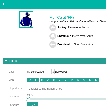
Mon Carat (FR)
Hongre de 4 ans, Bai, par Carat Williams et Filen
Jockey:
Pierre-Yves Verva
Entraîneur:
Pierre-Yves Verva
Propriétaire:
Pierre-Yves Verva
Filtres
Date
de
à
J
F
M
A
M
J
J
A
S
O
N
D
Mois
Hippodrome
2175m
Distance
Parcours
GP