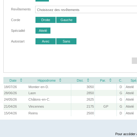
Revêtements
Corde
Droite
Gauche
Spécialité
Attelé
Autostart
Avec
Sans
Date
Hippodrome
Dist.
Par.
C.
Spé
18/07/26
Montier-en-D.
3050
D
Attelé
28/06/26
Laon
2850
G
Attelé
24/05/26
Châlons-en-C.
2625
G
Attelé
21/04/26
Vincennes
2175
GP
G
Attelé
15/04/26
Reims
2500
D
Attelé
Pour accéder à