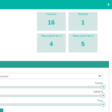
Courues
Victoires
16
1
Place parmi les 3
Place parmi les 5
4
5
Toutes
18000 €
Tous