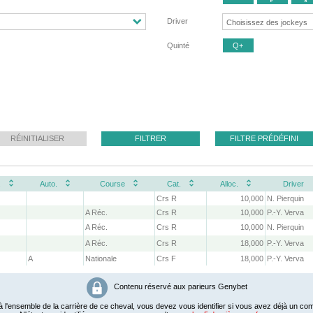
Driver
Quinté
Q+
RÉINITIALISER
FILTRER
FILTRE PRÉDÉFINI
.
Auto.
Course
Cat.
Alloc.
Driver
Crs R
10,000
N. Pierquin
A Réc.
Crs R
10,000
P.-Y. Verva
A Réc.
Crs R
10,000
N. Pierquin
A Réc.
Crs R
18,000
P.-Y. Verva
A
Nationale
Crs F
18,000
P.-Y. Verva
Contenu réservé aux parieurs Genybet
 l'ensemble de la carrière de ce cheval, vous devez vous identifier si vous avez déjà un com