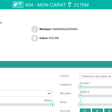

404 - MON CARAT
2175M
za
Musique:
0a8aDaDa(25)DaDa
Gains:
€15,095
Course
Groupe I
Catégorie
10000 €
Allocation
3050m
1
Rang
Ferrures
FF

