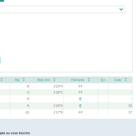
Rg
Red. km
Ferrures
Q+
Cote
8
1'23''4
FF
-
4
1'18''2
FF
-
A
-

9
1'16''0
32

10
1'17''9
FF
37
pte ou vous inscrire.