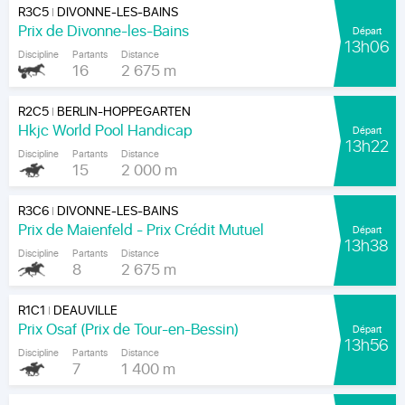
R3C5
DIVONNE-LES-BAINS
|
Prix de Divonne-les-Bains
Départ
13h06
Discipline
Partants
Distance
16
2 675 m
R2C5
BERLIN-HOPPEGARTEN
|
Hkjc World Pool Handicap
Départ
13h22
Discipline
Partants
Distance
15
2 000 m
R3C6
DIVONNE-LES-BAINS
|
Prix de Maienfeld - Prix Crédit Mutuel
Départ
13h38
Discipline
Partants
Distance
8
2 675 m
R1C1
DEAUVILLE
|
Prix Osaf (Prix de Tour-en-Bessin)
Départ
13h56
Discipline
Partants
Distance
7
1 400 m