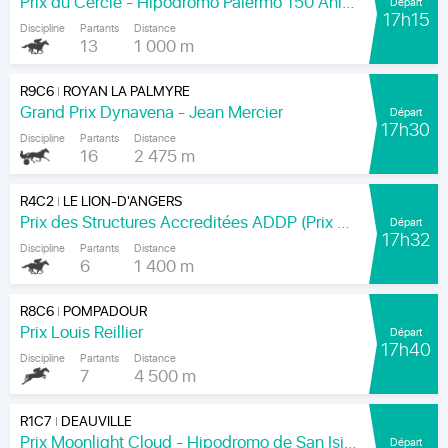
Prix du Cercle - Hipodromo Palermo 150 Aniversario
Départ
17h15
Discipline
Partants
Distance
13
1 000 m
R9C6
ROYAN LA PALMYRE
|
Grand Prix Dynavena - Jean Mercier
Départ
17h30
Discipline
Partants
Distance
16
2 475 m
R4C2
LE LION-D'ANGERS
|
Prix des Structures Accreditées ADDP (Prix Léon Carabin)
Départ
17h32
Discipline
Partants
Distance
6
1 400 m
R8C6
POMPADOUR
|
Prix Louis Reillier
Départ
17h40
Discipline
Partants
Distance
7
4 500 m
R1C7
DEAUVILLE
|
Prix Moonlight Cloud - Hipodromo de San Isidro
Départ