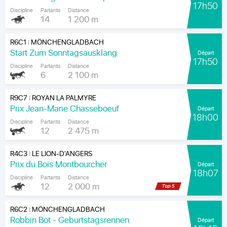
17h50
Discipline
Partants
Distance
14
1 200 m
R6C1
MÖNCHENGLADBACH
|
Start Zum Sonntagsausklang
Départ
17h50
Discipline
Partants
Distance
6
2 100 m
R9C7
ROYAN LA PALMYRE
|
Prix Jean-Marie Chasseboeuf
Départ
18h00
Discipline
Partants
Distance
12
2 475 m
R4C3
LE LION-D'ANGERS
|
Prix du Bois Montbourcher
Départ
18h07
Discipline
Partants
Distance
12
2 000 m
R6C2
MÖNCHENGLADBACH
|
Robbin Bot - Geburtstagsrennen
Départ