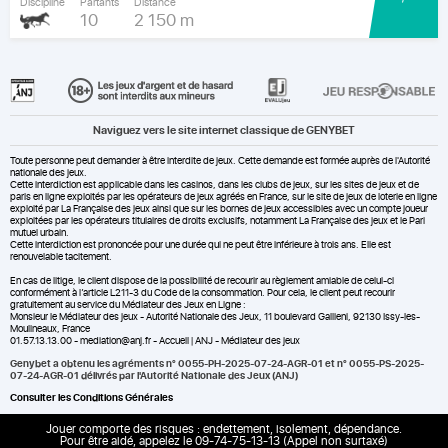
Discipline
Partants
Distance
10
2 150 m
Naviguez vers le site internet classique de GENYBET
Toute personne peut demander à être interdite de jeux. Cette demande est formée auprès de l'Autorité
nationale des jeux.
Cette interdiction est applicable dans les casinos, dans les clubs de jeux, sur les sites de jeux et de
paris en ligne exploités par les opérateurs de jeux agréés en France, sur le site de jeux de loterie en ligne
exploité par La Française des jeux ainsi que sur les bornes de jeux accessibles avec un compte joueur
exploitées par les opérateurs titulaires de droits exclusifs, notamment La Française des jeux et le Pari
mutuel urbain.
Cette interdiction est prononcée pour une durée qui ne peut être inférieure à trois ans. Elle est
renouvelable tacitement.
En cas de litige, le client dispose de la possibilité de recourir au règlement amiable de celui-ci
conformément à l’article L211-3 du Code de la consommation. Pour cela, le client peut recourir
gratuitement au service du Médiateur des Jeux en Ligne :
Monsieur le Médiateur des jeux - Autorité Nationale des Jeux, 11 boulevard Gallieni, 92130 Issy-les-
Moulineaux, France
01.57.13.13.00 - mediation@anj.fr -
Accueil | ANJ - Médiateur des jeux
Genybet a obtenu les agréments n° 0055-PH-2025-07-24-AGR-01 et n° 0055-PS-2025-
07-24-AGR-01 délivrés par l'Autorité Nationale des Jeux (ANJ)
Consulter les Conditions Générales
Jouer comporte des risques : endettement, isolement, dépendance.
Pour être aidé, appelez le 09-74-75-13-13 (Appel non surtaxé)