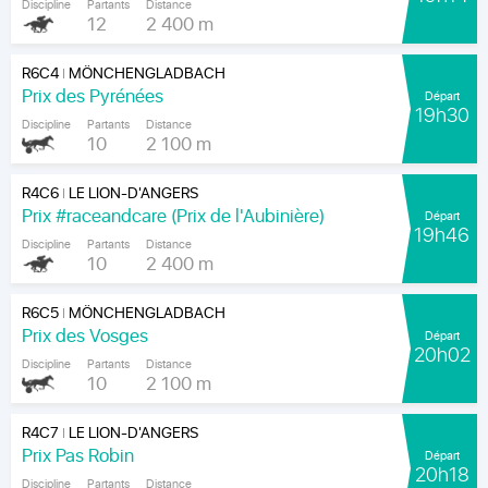
Discipline
Partants
Distance
12
2 400 m
R6C4
MÖNCHENGLADBACH
|
Prix des Pyrénées
Départ
19h30
Discipline
Partants
Distance
10
2 100 m
R4C6
LE LION-D'ANGERS
|
Prix #raceandcare (Prix de l'Aubinière)
Départ
19h46
Discipline
Partants
Distance
10
2 400 m
R6C5
MÖNCHENGLADBACH
|
Prix des Vosges
Départ
20h02
Discipline
Partants
Distance
10
2 100 m
R4C7
LE LION-D'ANGERS
|
Prix Pas Robin
Départ
20h18
Discipline
Partants
Distance