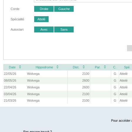
Corde
Droite
Gauche
Spécialité
Attelé
Autostart
Avec
Sans
Date
Hippodrome
Dist.
Par.
C.
Spé.
22/05/26
Wolvega
2100
G
Attelé
08/05/26
Wolvega
2600
G
Attelé
22/04/26
Wolvega
2600
G
Attelé
03/04/26
Wolvega
2100
G
Attelé
21/03/26
Wolvega
2100
G
Attelé
Pour accéder à
Pas encore inscrit ?