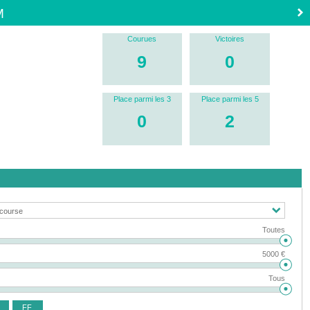
M
Courues
Victoires
9
0
Place parmi les 3
Place parmi les 5
0
2
Toutes
5000 €
Tous
FF