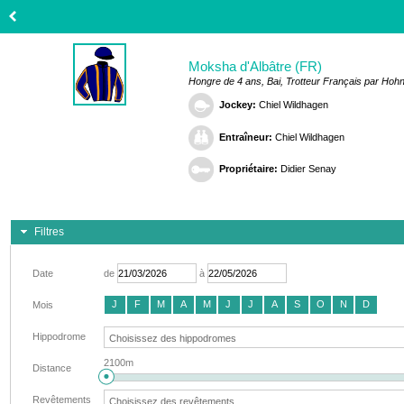
Moksha d'Albâtre (FR)
Hongre de 4 ans, Bai, Trotteur Français par Hohn
Jockey:
Chiel Wildhagen
Entraîneur:
Chiel Wildhagen
Propriétaire:
Didier Senay
Filtres
Date
de
à
J
F
M
A
M
J
J
A
S
O
N
D
Mois
Hippodrome
2100m
Distance
Revêtements