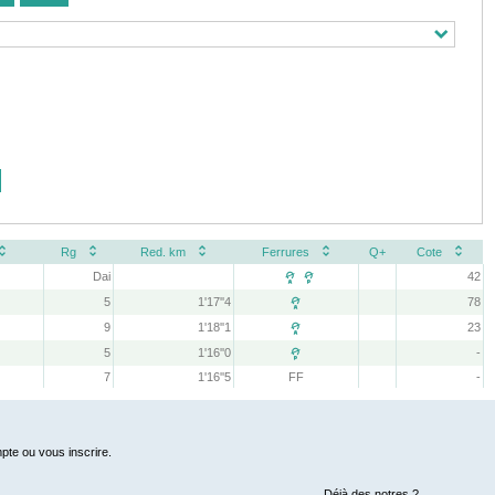
Rg
Red. km
Ferrures
Q+
Cote
Dai
42
 
5
1'17''4
78

9
1'18''1
23

5
1'16''0
-

7
1'16''5
FF
-
pte ou vous inscrire.
Déjà des notres ?