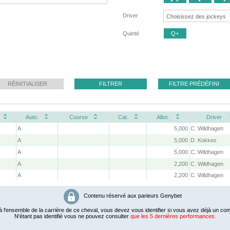
Driver
Quinté
Q+
RÉINITIALISER
FILTRER
FILTRE PRÉDÉFINI
Auto.
Course
Cat.
Alloc.
Driver
A
5,000
C. Wildhagen
A
5,000
D. Kokkes
A
5,000
C. Wildhagen
A
2,200
C. Wildhagen
A
2,200
C. Wildhagen
Contenu réservé aux parieurs Genybet
 l'ensemble de la carrière de ce cheval, vous devez vous identifier si vous avez déjà un com
N'étant pas identifié vous ne pouvez consulter
que les 5 dernières performances.