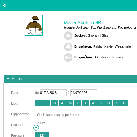
Mister Sketch (GB)
Hongre de 5 ans, Bai, Pur Sang par Territories e
Jockey:
Giovanni Sias
Entraîneur:
Fabian Xavier Weissmeier
Propriétaire:
Gentleman Racing
Filtres
Date
de
à
J
F
M
A
M
J
J
A
S
O
N
D
Mois
Hippodrome
1200m
Distance
Parcours
LD