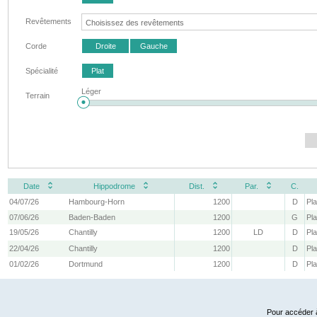
Revêtements
Corde
Droite
Gauche
Spécialité
Plat
Léger
Terrain
Date
Hippodrome
Dist.
Par.
C.
04/07/26
Hambourg-Horn
1200
D
Pla
07/06/26
Baden-Baden
1200
G
Pla
19/05/26
Chantilly
1200
LD
D
Pla
22/04/26
Chantilly
1200
D
Pla
01/02/26
Dortmund
1200
D
Pla
Pour accéder à