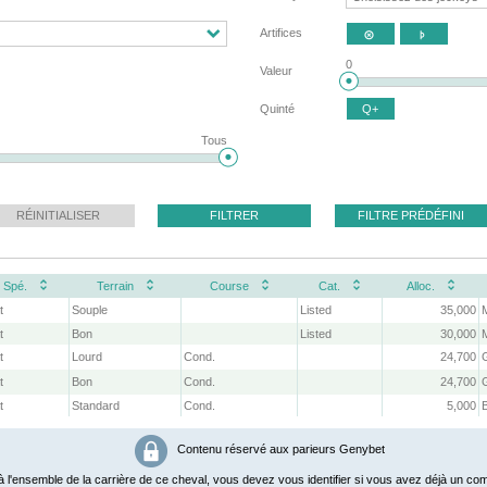
Artifices


0
Valeur
Quinté
Q+
Tous
RÉINITIALISER
FILTRER
FILTRE PRÉDÉFINI
Spé.
Terrain
Course
Cat.
Alloc.
t
Souple
Listed
35,000
M
t
Bon
Listed
30,000
M
t
Lourd
Cond.
24,700
t
Bon
Cond.
24,700
t
Standard
Cond.
5,000
Contenu réservé aux parieurs Genybet
 l'ensemble de la carrière de ce cheval, vous devez vous identifier si vous avez déjà un com