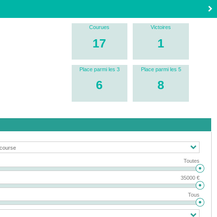
Courues
Victoires
17
1
Place parmi les 3
Place parmi les 5
6
8
Toutes
35000 €
Tous