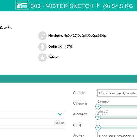

808 - MISTER SKETCH
(9) 54.5 KG
t Drawing
Musique:
5p3p(25)0p3p0p3p0p(24)6p
Gains:
€44,376
Valeur:
-
Course
Groupe I
Catégorie
5000 €
Allocation
1200m
1
Rang
Jockey