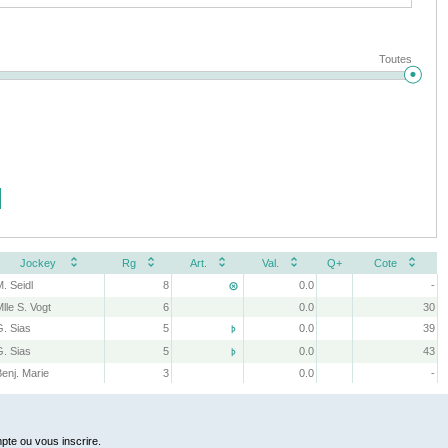
Toutes
Jockey
Rg
Art.
Val.
Q+
Cote
. Seidl
8
0.0
-

lle S. Vogt
6
0.0
30
G. Sias
5
0.0
39

G. Sias
5
0.0
43

Benj. Marie
3
0.0
-
pte ou vous inscrire.