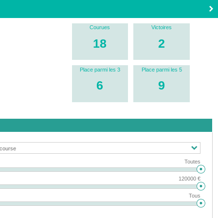
Courues
Victoires
18
2
Place parmi les 3
Place parmi les 5
6
9
Toutes
120000 €
Tous