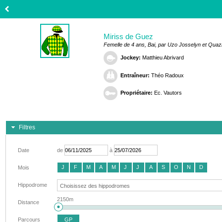
Miriss de Guez
Femelle de 4 ans, Bai, par Uzo Josselyn et Quaz
Jockey:
Matthieu Abrivard
Entraîneur:
Théo Radoux
Propriétaire:
Ec. Vautors
Filtres
Date
de
à
J
F
M
A
M
J
J
A
S
O
N
D
Mois
Hippodrome
2150m
Distance
Parcours
GP