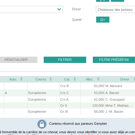
Driver
Quinté
Q+
RÉINITIALISER
FILTRER
FILTRE PRÉDÉFINI
Auto.
Course
Cat.
Alloc.
Driver
Crs B
52,000
M. Abrivard
A
Européenne
Crs C
53,000
A. Barrier
Européenne
Crs A
62,000
C. Gourgand
Gr II
120,000
Mme T. Mathias-Maisonnette
Européenne
Gr III
66,000
J.-M. Bazire
Contenu réservé aux parieurs Genybet
 l'ensemble de la carrière de ce cheval, vous devez vous identifier si vous avez déjà un com