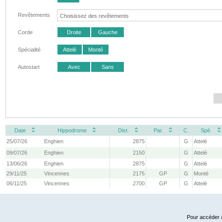
Revêtements
Corde
Droite
Gauche
Spécialité
Attelé
Monté
Autostart
Avec
Sans
Date
Hippodrome
Dist.
Par.
C.
Spé.
25/07/26
Enghien
2875
G
Attelé
09/07/26
Enghien
2150
G
Attelé
13/06/26
Enghien
2875
G
Attelé
29/11/25
Vincennes
2175
GP
G
Monté
06/11/25
Vincennes
2700
GP
G
Attelé
Pour accéder à