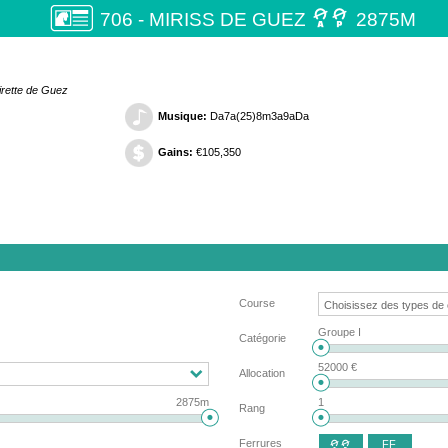

706 - MIRISS DE GUEZ
2875M
irette de Guez
Musique:
Da7a(25)8m3a9aDa
Gains:
€105,350
Course
Groupe I
Catégorie
52000 €
Allocation
2875m
1
Rang
Ferrures
FF
