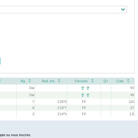
Rg
Red. km
Ferrures
Q+
Cote
Dai
93
 
Dai
49
 
7
1'20''6
FF
116
8
1'13''7
FF
27
3
1'14''5
FF
1,8
pte ou vous inscrire.