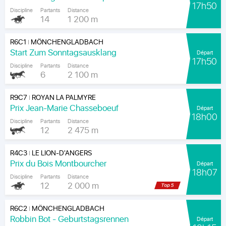
17h50
Discipline
Partants
Distance
14
1 200 m
R6C1
MÖNCHENGLADBACH
|
Start Zum Sonntagsausklang
Départ
17h50
Discipline
Partants
Distance
6
2 100 m
R9C7
ROYAN LA PALMYRE
|
Prix Jean-Marie Chasseboeuf
Départ
18h00
Discipline
Partants
Distance
12
2 475 m
R4C3
LE LION-D'ANGERS
|
Prix du Bois Montbourcher
Départ
18h07
Discipline
Partants
Distance
12
2 000 m
R6C2
MÖNCHENGLADBACH
|
Robbin Bot - Geburtstagsrennen
Départ