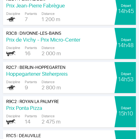
Prix Jean-Pierre Fabrègue
Départ
14h45
Discipline
Partants
Distance
7
1 200 m
R3C8
DIVONNE-LES-BAINS
|
Prix de Vichy - Prix Micro-Center
Départ
14h48
Discipline
Partants
Distance
16
2 000 m
R2C7
BERLIN-HOPPEGARTEN
|
Hoppegartener Steherpreis
Départ
14h53
Discipline
Partants
Distance
9
2 800 m
R9C2
ROYAN LA PALMYRE
|
Prix Ponta Pizza
Départ
15h10
Discipline
Partants
Distance
14
2 475 m
R1C5
DEAUVILLE
|