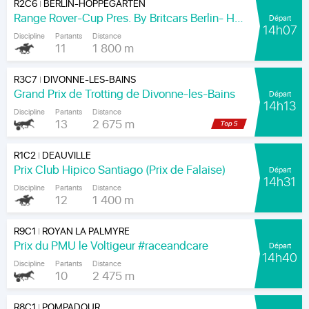
R2C6
BERLIN-HOPPEGARTEN
|
Range Rover-Cup Pres. By Britcars Berlin- Hoppegartener Stutenp.
Départ
14h07
Discipline
Partants
Distance
11
1 800 m
R3C7
DIVONNE-LES-BAINS
|
Grand Prix de Trotting de Divonne-les-Bains
Départ
14h13
Discipline
Partants
Distance
13
2 675 m
R1C2
DEAUVILLE
|
Prix Club Hipico Santiago (Prix de Falaise)
Départ
14h31
Discipline
Partants
Distance
12
1 400 m
R9C1
ROYAN LA PALMYRE
|
Prix du PMU le Voltigeur #raceandcare
Départ
14h40
Discipline
Partants
Distance
10
2 475 m
R8C1
POMPADOUR
|