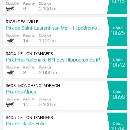
18h15
Discipline
Partants
Distance
6
2 100 m
R1C8
DEAUVILLE
|
Prix de Saint-Laurent-sur-Mer - Hipodromo de Maronas
Départ
18h25
Discipline
Partants
Distance
14
1 100 m
R4C4
LE LION-D'ANGERS
|
Prix Pmu Partenaire N°1 des Hippodromes (Prix du Moulin de Varennes)
Départ
18h42
Discipline
Partants
Distance
8
2 000 m
R6C3
MÖNCHENGLADBACH
|
Prix des Alpes
Départ
18h58
Discipline
Partants
Distance
10
2 100 m
R4C5
LE LION-D'ANGERS
|
Prix de Haute Folie
Départ
19h14