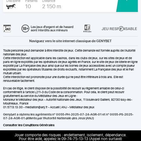
Discipline
Partants
Distance
10
2 150 m
Naviguez vers le site internet classique de GENYBET
Toute personne peut demander à être interdite de jeux. Cette demande est formée auprès de l'Autorité
nationale des jeux.
Cette interdiction est applicable dans les casinos, dans les clubs de jeux, sur les sites de jeux et de
paris en ligne exploités par les opérateurs de jeux agréés en France, sur le site de jeux de loterie en ligne
exploité par La Française des jeux ainsi que sur les bornes de jeux accessibles avec un compte joueur
exploitées par les opérateurs titulaires de droits exclusifs, notamment La Française des jeux et le Pari
mutuel urbain.
Cette interdiction est prononcée pour une durée qui ne peut être inférieure à trois ans. Elle est
renouvelable tacitement.
En cas de litige, le client dispose de la possibilité de recourir au règlement amiable de celui-ci
conformément à l’article L211-3 du Code de la consommation. Pour cela, le client peut recourir
gratuitement au service du Médiateur des Jeux en Ligne :
Monsieur le Médiateur des jeux - Autorité Nationale des Jeux, 11 boulevard Gallieni, 92130 Issy-les-
Moulineaux, France
01.57.13.13.00 - mediation@anj.fr -
Accueil | ANJ - Médiateur des jeux
Genybet a obtenu les agréments n° 0055-PH-2025-07-24-AGR-01 et n° 0055-PS-2025-
07-24-AGR-01 délivrés par l'Autorité Nationale des Jeux (ANJ)
Consulter les Conditions Générales
Jouer comporte des risques : endettement, isolement, dépendance.
Pour être aidé, appelez le 09-74-75-13-13 (Appel non surtaxé)