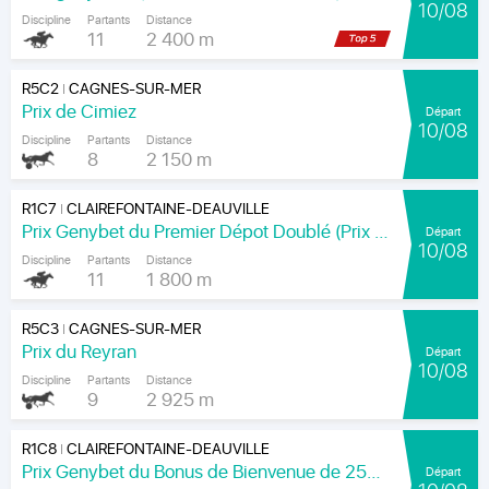
10/08
Discipline
Partants
Distance
11
2 400 m
R5C2
CAGNES-SUR-MER
|
Prix de Cimiez
Départ
10/08
Discipline
Partants
Distance
8
2 150 m
R1C7
CLAIREFONTAINE-DEAUVILLE
|
Prix Genybet du Premier Dépot Doublé (Prix The Wonder)
Départ
10/08
Discipline
Partants
Distance
11
1 800 m
R5C3
CAGNES-SUR-MER
|
Prix du Reyran
Départ
10/08
Discipline
Partants
Distance
9
2 925 m
R1C8
CLAIREFONTAINE-DEAUVILLE
|
Prix Genybet du Bonus de Bienvenue de 250 Euros (Prix Ramsin)
Départ