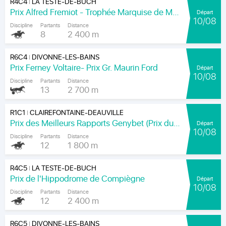
R4C4
LA TESTE-DE-BUCH
|
Prix Alfred Fremiot - Trophée Marquise de Moratalla
Départ
10/08
Discipline
Partants
Distance
8
2 400 m
R6C4
DIVONNE-LES-BAINS
|
Prix Ferney Voltaire- Prix Gr. Maurin Ford
Départ
10/08
Discipline
Partants
Distance
13
2 700 m
R1C1
CLAIREFONTAINE-DEAUVILLE
|
Prix des Meilleurs Rapports Genybet (Prix du Haut-Bois)
Départ
10/08
Discipline
Partants
Distance
12
1 800 m
R4C5
LA TESTE-DE-BUCH
|
Prix de l'Hippodrome de Compiègne
Départ
10/08
Discipline
Partants
Distance
12
2 400 m
R6C5
DIVONNE-LES-BAINS
|