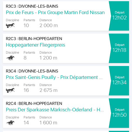
R3C3
DIVONNE-LES-BAINS
|
Prix de Feurs - Prix Groupe Martin Ford Nissan
Départ
12h02
Discipline
Partants
Distance
10
2 000 m
R2C3
BERLIN-HOPPEGARTEN
|
Hoppegartener Fliegerpreis
Départ
12h18
Discipline
Partants
Distance
8
1 200 m
R3C4
DIVONNE-LES-BAINS
|
Prix Saint-Genis Pouilly - Prix Département Ain
Départ
12h34
Discipline
Partants
Distance
16
2 675 m
R2C4
BERLIN-HOPPEGARTEN
|
Preis Der Sparkasse Märkisch-Oderland - Hkjc World Pool Trophy
Départ
12h50
Discipline
Partants
Distance
14
1 600 m