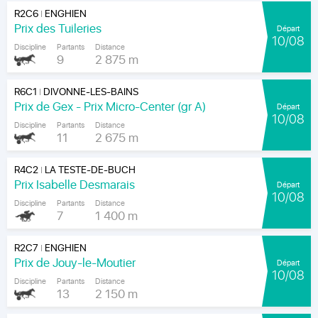
R2C6
ENGHIEN
|
Prix des Tuileries
Départ
10/08
Discipline
Partants
Distance
9
2 875 m
R6C1
DIVONNE-LES-BAINS
|
Prix de Gex - Prix Micro-Center (gr A)
Départ
10/08
Discipline
Partants
Distance
11
2 675 m
R4C2
LA TESTE-DE-BUCH
|
Prix Isabelle Desmarais
Départ
10/08
Discipline
Partants
Distance
7
1 400 m
R2C7
ENGHIEN
|
Prix de Jouy-le-Moutier
Départ
10/08
Discipline
Partants
Distance
13
2 150 m