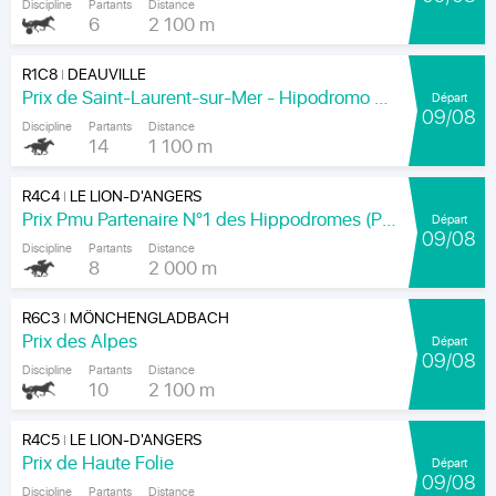
Discipline
Partants
Distance
6
2 100 m
R1C8
DEAUVILLE
|
Prix de Saint-Laurent-sur-Mer - Hipodromo de Maronas
Départ
09/08
Discipline
Partants
Distance
14
1 100 m
R4C4
LE LION-D'ANGERS
|
Prix Pmu Partenaire N°1 des Hippodromes (Prix du Moulin de Varennes)
Départ
09/08
Discipline
Partants
Distance
8
2 000 m
R6C3
MÖNCHENGLADBACH
|
Prix des Alpes
Départ
09/08
Discipline
Partants
Distance
10
2 100 m
R4C5
LE LION-D'ANGERS
|
Prix de Haute Folie
Départ
09/08
Discipline
Partants
Distance