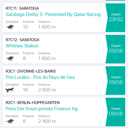
R7C11
SARATOGA
|
Saratoga Derby S. Presented By Qatar Racing
Départ
23h52
Discipline
Partants
Distance
10
1 900 m
R7C12
SARATOGA
|
Whitney Stakes
Départ
09/08
Discipline
Partants
Distance
8
1 800 m
R3C1
DIVONNE-LES-BAINS
|
Prix Lurabo - Prix du Pays de Gex
Départ
09/08
Discipline
Partants
Distance
16
2 600 m
R2C1
BERLIN-HOPPEGARTEN
|
Preis Der finum.private Finance Ag
Départ
09/08
Discipline
Partants
Distance
8
2 400 m